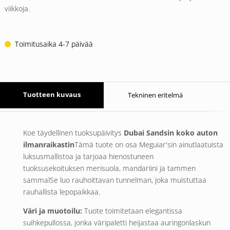
viikkoja.
Toimitusaika 4-7 päivää
Tuotteen kuvaus
Tekninen eritelmä
Koe täydellinen tuoksupäivitys
Dubai Sandsin koko auton
ilmanraikastin
Tämä tuote on osa Meguiar'sin ainutlaatuista
luksusmallistoa ja tarjoaa hienostuneen
tuoksusekoituksen
merisuola, mandariini
ja
tammen
sammal
Se luo rauhoittavan tunnelman, joka muistuttaa
rauhallista lepopaikkaa.
Väri ja muotoilu:
Tuote toimitetaan elegantissa
suihkepullossa, jonka väripaletti heijastaa auringonlaskun