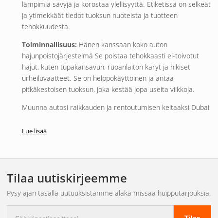
lämpimiä sävyjä ja korostaa ylellisyyttä. Etiketissä on selkeät
ja ytimekkäät tiedot tuoksun nuoteista ja tuotteen
tehokkuudesta.
Toiminnallisuus:
Hänen kanssaan
koko auton
hajunpoistojärjestelmä
Se poistaa tehokkaasti ei-toivotut
hajut, kuten tupakansavun, ruoanlaiton käryt ja hikiset
urheiluvaatteet. Se on helppokäyttöinen ja antaa
pitkäkestoisen tuoksun, joka kestää jopa useita viikkoja.
Muunna autosi raikkauden ja rentoutumisen keitaaksi Dubai
Sands -ilmanraikastimella.
Lue lisää
Sisältö (g):
57
Tilaa uutiskirjeemme
Pysy ajan tasalla uutuuksistamme äläkä missaa huipputarjouksia.
Sähköpostiosoite
Tilaa