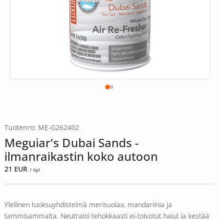
Tuotenro: ME-G262402
Meguiar's Dubai Sands -
ilmanraikastin koko autoon
21
EUR
/ kpl
Ylellinen tuoksuyhdistelmä merisuolaa, mandariinia ja
tammisammalta. Neutraloi tehokkaasti ei-toivotut hajut ja kestää