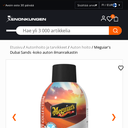
Avoin osto 30 päivää
FI / EUR
▾
Valitse
hintanäyttö
0
Etusivu
/
Autonhoito ja tarvikkeet
/
Auton hoito
/ Meguiar's
Dubai Sands -koko auton ilmanraikastin
❮
❯