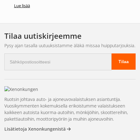
Lue lisää
Tilaa uutiskirjeemme
Pysy ajan tasalla uutuuksistamme äläkä missaa huipputarjouksia.
Sähköpostiosoite
Tilaa
Ruotsin johtava auto- ja ajoneuvovalaistuksen asiantuntija.
Vuosikymmenten kokemuksella erikoistumme valaistukseen
kaikkeen autoista kuorma-autoihin, mönkijöihin, skoottereihin,
pakettiautoihin, moottoripyöriin ja muihin ajoneuvoihin.
Lisätietoja Xenonkungenistä