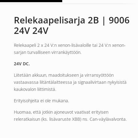
Relekaapelisarja 2B | 9006
24V 24V
Relekaapeli 2 x 24 V:n xenon-lisävaloille tai 24 V:n xenon-
sarjan turvalliseen virrankäyttöön.
24V DC.
Liitetään akkuun, maadoitukseen ja virransyöttöön
vastaavassa liitäntälaitteessa ja signaalivirtaan nykyisistä
kaukovalon liittimistä.
Erityisohjeita ei ole mukana.
Huomaa, että jotkin ajoneuvot vaativat erityisen
releratkaisun (ks. lisävaruste XBB) ns. Can-väylävalvonta.