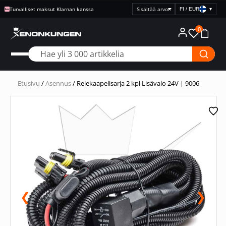
Turvalliset maksut Klarnan kanssa
FI / EUR
▾
Valitse
hintanäyttö
0
Etusivu
/
Asennus
/ Relekaapelisarja 2 kpl Lisävalo 24V | 9006
❮
❯