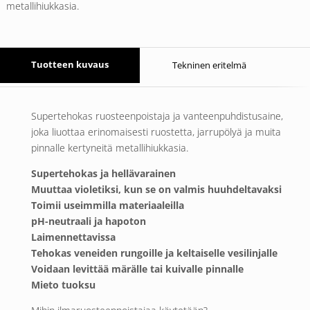
metallihiukkasia.
Tuotteen kuvaus
Tekninen eritelmä
Supertehokas ruosteenpoistaja ja vanteenpuhdistusaine,
joka liuottaa erinomaisesti ruostetta, jarrupölyä ja muita
pinnalle kertyneitä metallihiukkasia.
Supertehokas ja hellävarainen
Muuttaa violetiksi, kun se on valmis huuhdeltavaksi
Toimii useimmilla materiaaleilla
pH-neutraali ja hapoton
Laimennettavissa
Tehokas veneiden rungoille ja keltaiselle vesilinjalle
Voidaan levittää märälle tai kuivalle pinnalle
Mieto tuoksu