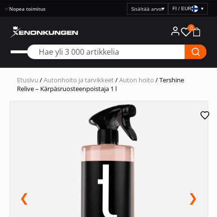
Nopea toimitus
FI / EUR
▾
Valitse
hintanäyttö
0
Etusivu
/
Autonhoito ja tarvikkeet
/
Auton hoito
/ Tershine
Relive – Kärpäsruosteenpoistaja 1 l
❮
❯