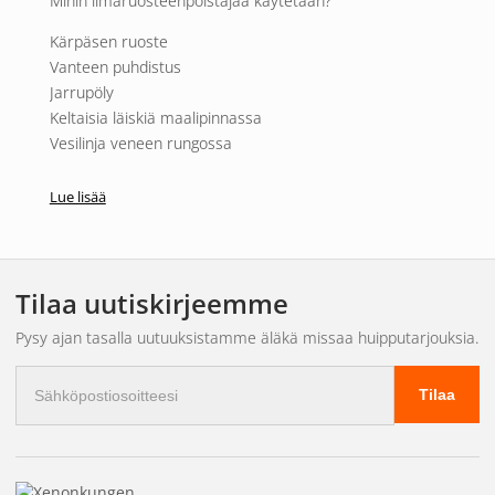
Mihin ilmaruosteenpoistajaa käytetään?
Kärpäsen ruoste
Vanteen puhdistus
Jarrupöly
Keltaisia läiskiä maalipinnassa
Vesilinja veneen rungossa
Kylpyhuone (metallit vedessä)
Lue lisää
Reliven käyttöohjeet:
1.
Suihkuta vanteille ja valinnaisille pinnoille
2.
Anna vaikuttaa noin 5 minuuttia tai kunnes tuote muuttuu
Tilaa uutiskirjeemme
violetiksi. Erittäin likaisen pinnan tapauksessa voit käyttää
harjaa kiinnipalaneen materiaalin irrottamiseen. Muista, että
Pysy ajan tasalla uutuuksistamme äläkä missaa huipputarjouksia.
kylmällä säällä (<10 °C) tuotteen tulisi pysyä pinnalla
Sähköpostiosoite
huomattavasti pidempään.
Tilaa
3.
Älä anna kuivua!
4.
Huuhtele pois korkealla paineella
5.
Tiedämme, se on ihan älyttömän hyvää!
Relive on lähes uskomattoman tehokas vanne- ja