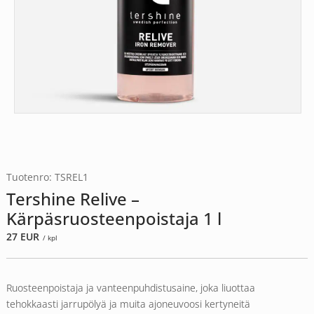
Tuotenro: TSREL1
Tershine Relive –
Kärpäsruosteenpoistaja 1 l
27
EUR
/ kpl
Ruosteenpoistaja ja vanteenpuhdistusaine, joka liuottaa
tehokkaasti jarrupölyä ja muita ajoneuvoosi kertyneitä