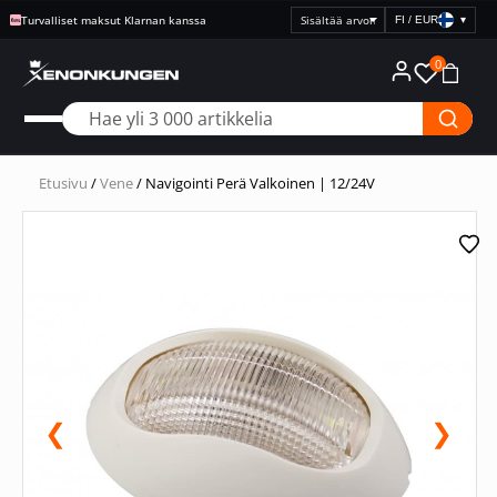
Turvalliset maksut Klarnan kanssa
FI / EUR
▾
Valitse
hintanäyttö
0
Etusivu
/
Vene
/ Navigointi Perä Valkoinen | 12/24V
❮
❯