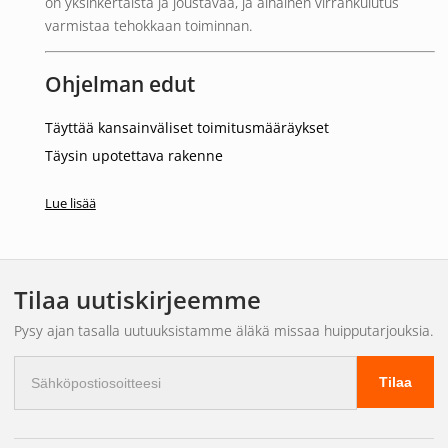
on yksinkertaista ja joustavaa, ja alhainen virrankulutus
varmistaa tehokkaan toiminnan.
Ohjelman edut
Täyttää kansainväliset toimitusmääräykset
Täysin upotettava rakenne
Tyylikäs valkoinen talo
Lue lisää
Alhainen virrankulutus
Sopii sekä 12 V että 24 V järjestelmiin
Muuta / tärkeää tietoa
Tilaa uutiskirjeemme
5 vuoden takuu
Pysy ajan tasalla uutuuksistamme äläkä missaa huipputarjouksia.
Tarkoitettu perään (valkoinen valo)
Sähköpostiosoite
Tilaa