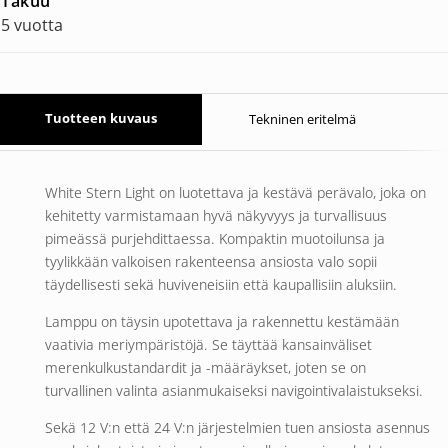
Takuu
5 vuotta
Tuotteen kuvaus
Tekninen eritelmä
White Stern Light on luotettava ja kestävä perävalo, joka on
kehitetty varmistamaan hyvä näkyvyys ja turvallisuus
pimeässä purjehdittaessa. Kompaktin muotoilunsa ja
tyylikkään valkoisen rakenteensa ansiosta valo sopii
täydellisesti sekä huviveneisiin että kaupallisiin aluksiin.
Lamppu on täysin upotettava ja rakennettu kestämään
vaativia meriympäristöjä. Se täyttää kansainväliset
merenkulkustandardit ja -määräykset, joten se on
turvallinen valinta asianmukaiseksi navigointivalaistukseksi.
Sekä 12 V:n että 24 V:n järjestelmien tuen ansiosta asennus