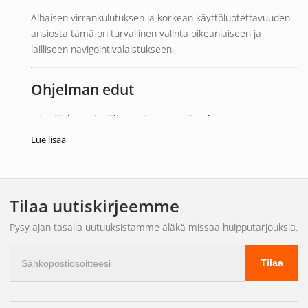
Alhaisen virrankulutuksen ja korkean käyttöluotettavuuden
ansiosta tämä on turvallinen valinta oikeanlaiseen ja
lailliseen navigointivalaistukseen.
Ohjelman edut
Täyttää kansainväliset toimitusmääräykset
Täysin upotettava rakenne
Lue lisää
Kestävä kromikotelo
Alhainen virrankulutus
Sopii sekä 12 V että 24 V järjestelmiin
Tilaa uutiskirjeemme
Muuta / tärkeää tietoa
Pysy ajan tasalla uutuuksistamme äläkä missaa huipputarjouksia.
Sähköpostiosoite
5 vuoden takuu
Tilaa
Tarkoitettu oikealle puolelle (vihreä valo)