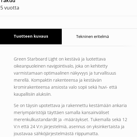
Takuu
5 vuotta
Tuotteen kuvaus
Tekninen eritelmä
Green Starboard Light on kestävä ja luotettava
oikeanpuoleinen navigointivalo, joka on kehitetty
varmistamaan optimaalinen näkyvyys ja turvallisuus
merellä. Kompaktin rakenteensa ja kestävän
kromirakenteensa ansiosta valo sopii sekä huvi- että
kaupallisiin aluksiin.
Se on täysin upotettava ja rakennettu kestämään ankaria
meriympäristöjä täyttäen samalla kansainväliset
merenkulkustandardit ja -määräykset. Tukemalla sekä 12
V:n että 24 V:n järjestelmiä, asennus on yksinkertaista ja
joustavaa sähköjärjestelmästä riippumatta.