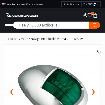
Turvalliset maksut Klarnan kanssa
FI / EUR
▾
Valitse
hintanäyttö
0
Etusivu
/
Vene
/ Navigointi oikealle Vihreä CB | 12/24V
❮
❯