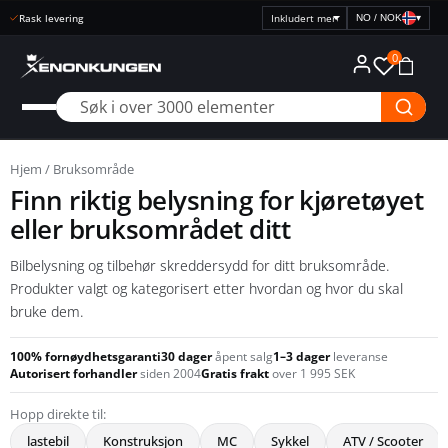
Rask levering
NO / NOK
▾
Velg
prisvisning
0
Hjem
/ Bruksområde
Finn riktig belysning for kjøretøyet
eller bruksområdet ditt
Bilbelysning og tilbehør skreddersydd for ditt bruksområde.
Produkter valgt og kategorisert etter hvordan og hvor du skal
bruke dem.
100% fornøydhetsgaranti
30 dager
åpent salg
1–3 dager
leveranse
Autorisert forhandler
siden 2004
Gratis frakt
over 1 995 SEK
Hopp direkte til:
lastebil
Konstruksjon
MC
Sykkel
ATV / Scooter