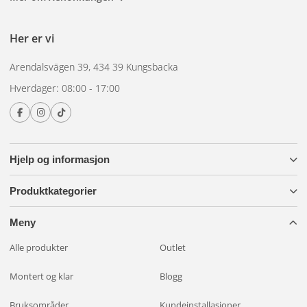
skogbruk
For fritid, sjøliv og tohjulede kjøretøy finnes det
belysning for bobiler og campingvogner
,
båtbelysning
,
Her er vi
motorsykkelbelysning
og
sykkelbelysning
Hvis du er usikker på
hvilken kategori som passer til kjøretøyet ditt, kan du ringe oss på
Arendalsvägen 39, 434 39 Kungsbacka
0300-308 60
Vi har gitt råd om kjøretøybelysning siden 2004.
Hverdager: 08:00 - 17:00
Hjelp og informasjon
Produktkategorier
Meny
Alle produkter
Outlet
Montert og klar
Blogg
Bruksområder
Kundeinstallasjoner