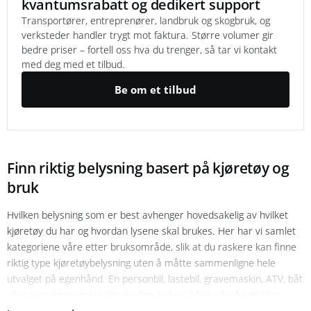
kvantumsrabatt og dedikert support
Transportører, entreprenører, landbruk og skogbruk, og
verksteder handler trygt mot faktura. Større volumer gir
bedre priser – fortell oss hva du trenger, så tar vi kontakt
med deg med et tilbud.
Be om et tilbud
Finn riktig belysning basert på kjøretøy og
bruk
Hvilken belysning som er best avhenger hovedsakelig av hvilket
kjøretøy du har og hvordan lysene skal brukes. Her har vi samlet
kategoriene våre etter bruksområde, slik at du raskere kan finne
riktig type kjøretøybelysning uten å måtte sammenligne hele
utvalget på egenhånd. En personbil, lastebil, gravemaskin, ATV, båt
eller campingvogn har forskjellige behov, både når det gjelder
lysmønster, installasjon og miljø. Start derfor med hvordan og