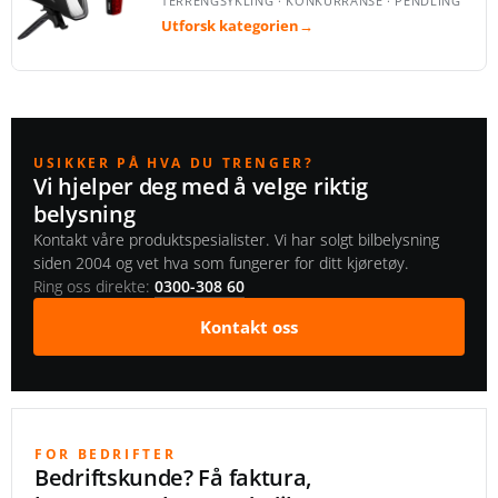
TERRENGSYKLING · KONKURRANSE · PENDLING
Utforsk kategorien
→
USIKKER PÅ HVA DU TRENGER?
Vi hjelper deg med å velge riktig
belysning
Kontakt våre produktspesialister. Vi har solgt bilbelysning
siden 2004 og vet hva som fungerer for ditt kjøretøy.
Ring oss direkte:
0300-308 60
Kontakt oss
FOR BEDRIFTER
Bedriftskunde? Få faktura,