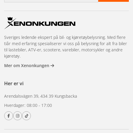
Eksepsjonell synlighet og sikkerhet med høyintensivt LED-
lys
Kompakt og robust design som tåler tøffe arbeidsforhold
IP67-klassifisering for maksimal beskyttelse mot vann og
støv
Sveriges ledende ekspert på bil- og kjøretøybelysning. Med flere
Enkel montering på en rekke 24 V-kjøretøyer
tiår med erfaring spesialiserer vi oss på belysning for alt fra biler
til lastebiler, ATV-er, scootere, varebiler, motorsykler og andre
Ideell for kjøretøy som krever høy ytelse og pålitelighet
kjøretøy.
Spesifikke tiltak:
Mer om Xenonkungen
Volt:
24V
Lyskilde:
LED, 3stk
Her er vi
Lys farge:
rav
Autorisasjon:
ECE, EMC
Arendalsvägen 39, 434 39 Kungsbacka
Beskyttelse mot fuktighet:
IP67 (støv- og vanntett)
Størrelse (LxBxH):
58x16x12,5 mm
Hverdager: 08:00 - 17:00
Garanti:
5 år