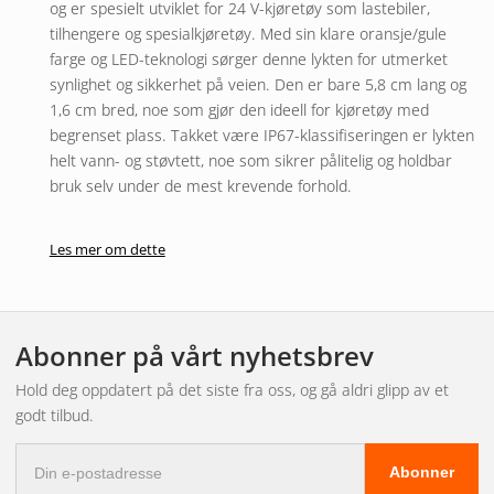
og er spesielt utviklet for 24 V-kjøretøy som lastebiler,
tilhengere og spesialkjøretøy. Med sin klare oransje/gule
farge og LED-teknologi sørger denne lykten for utmerket
synlighet og sikkerhet på veien. Den er bare 5,8 cm lang og
1,6 cm bred, noe som gjør den ideell for kjøretøy med
begrenset plass. Takket være IP67-klassifiseringen er lykten
helt vann- og støvtett, noe som sikrer pålitelig og holdbar
bruk selv under de mest krevende forhold.
Funksjoner og fordeler
Les mer om dette
Denne LED-belysningen av høy kvalitet gir en rekke fordeler
for bileiere og førere. Den integrerte designen med blinklys
og sidemarkeringslys forbedrer kjøretøyets synlighet og
Abonner på vårt nyhetsbrev
dermed trafikksikkerheten. Den kompakte størrelsen og
IP67-klassifiseringen gjør den ideell for bruk i tøffe miljøer
Hold deg oppdatert på det siste fra oss, og gå aldri glipp av et
der det er viktig at den tåler vann og støv. Den enkle
godt tilbud.
installasjonen og den slitesterke konstruksjonen sikrer lang
E-
levetid og reduserer behovet for hyppige utskiftninger.
Abonner
postadresse