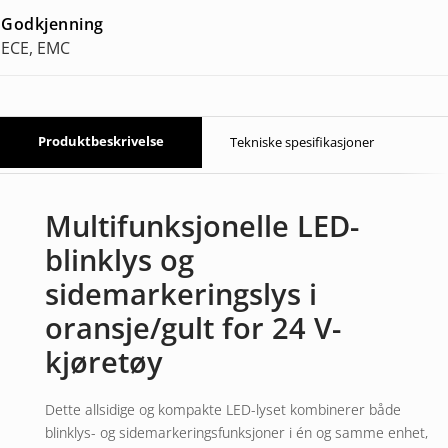
Godkjenning
ECE, EMC
Produktbeskrivelse
Tekniske spesifikasjoner
Multifunksjonelle LED-
blinklys og
sidemarkeringslys i
oransje/gult for 24 V-
kjøretøy
Dette allsidige og kompakte LED-lyset kombinerer både
blinklys- og sidemarkeringsfunksjoner i én og samme enhet,