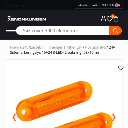
Rask levering
NO / NOK
▾
Velg
prisvisning
0
Hjem
/
24V/Lastebil | Tilhenger | Tilhenger
/
Posisjonslys
/ 24V
Sidemarkeringslys 16A24 3-LED (2-pakning) 58x16mm
❮
❯