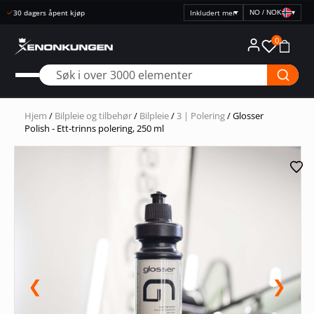
Rask levering
NO / NOK
▾
Velg
prisvisning
0
Hjem
/
Bilpleie og tilbehør
/
Bilpleie
/
3 | Polering
/ Glosser
Polish - Ett-trinns polering, 250 ml
❮
❯