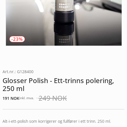
-23%
Art.nr.: G128400
Glosser Polish - Ett-trinns polering,
250 ml
249
NOK
191
NOK
inkl. mva.
Opprinnelig
Nåværende
pris
pris
var:
er:
249 NOK.
191 NOK.
Alt-i-ett-polish som korrigerer og fullfører i ett trinn. 250 ml.