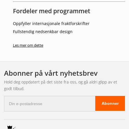
Fordeler med programmet
Oppfyller internasjonale fraktforskrifter
Fullstendig nedsenkbar design
Stilig hvitt hus
Les mer om dette
Lavt strømforbruk
Passer for både 12 V- og 24 V-systemer
Annen/viktig informasjon
Abonner på vårt nyhetsbrev
5 års garanti
Hold deg oppdatert på det siste fra oss, og gå aldri glipp av et
godt tilbud.
Beregnet for styrbord side (grønt lys)
E-
Abonner
postadresse