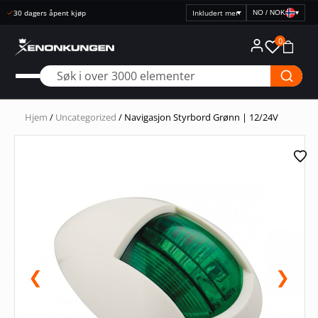
Rask levering
NO / NOK
▾
Velg
prisvisning
0
Hjem
/
Uncategorized
/ Navigasjon Styrbord Grønn | 12/24V
❮
❯