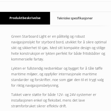
Produktbeskrivelse
Tekniske spesifikasjoner
Green Starboard Light er en pålitelig og robust
navigasjonslykt for styrbord bord, utviklet for å sikre optimal
sikt og sikkerhet til sjøs. Med sitt kompakte design og stilige
hvite konstruksjon er lykten perfekt for både fritidsbåter og
kommersielle fartøy.
Lykten er fullstendig nedsenkbar og bygget for å tåle tøffe
maritime miljøer, og oppfyller internasjonale maritime
standarder og forskrifter, noe som gjør den til et trygt valg
for riktig navigasjonsbelysning.
Takket være støtte for både 12V- og 24V-systemer er
installasjonen enkel og fleksibel, mens det lave
strømforbruket sikrer effektiv drift.