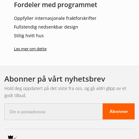
Fordeler med programmet
Oppfyller internasjonale fraktforskrifter
Fullstendig nedsenkbar design
Stilig hvitt hus
Lavt strømforbruk
Les mer om dette
Passer for både 12 V- og 24 V-systemer
Annen/viktig informasjon
Abonner på vårt nyhetsbrev
5 års garanti
Hold deg oppdatert på det siste fra oss, og gå aldri glipp av et
Beregnet for akter (hvitt lys)
godt tilbud.
E-
Abonner
postadresse