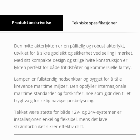
Produktbeskrivelse
Tekniske spesifikasjoner
Den hvite akterlykten er en pålitelig og robust akterlykt,
utviklet for å sikre god sikt og sikkerhet ved seiling i mørket.
Med sitt kompakte design og stilige hvite konstruksjon er
lykten perfekt for både fritidsbåter og kommersielle fartøy.
Lampen er fullstendig nedsenkbar og bygget for å tåle
krevende maritime miljøer. Den oppfyller internasjonale
maritime standarder og forskrifter, noe som gjør den til et
trygt valg for riktig navigasjonsbelysning.
Takket være støtte for både 12V- og 24V-systemer er
installasjonen enkel og fleksibel, mens det lave
strømforbruket sikrer effektiv drift.