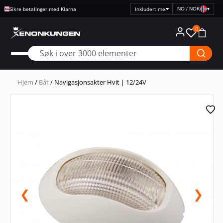
Sikre betalinger med Klarna
NO / NOK
▾
Velg
prisvisning
0
Hjem
/
Båt
/ Navigasjonsakter Hvit | 12/24V
❮
❯