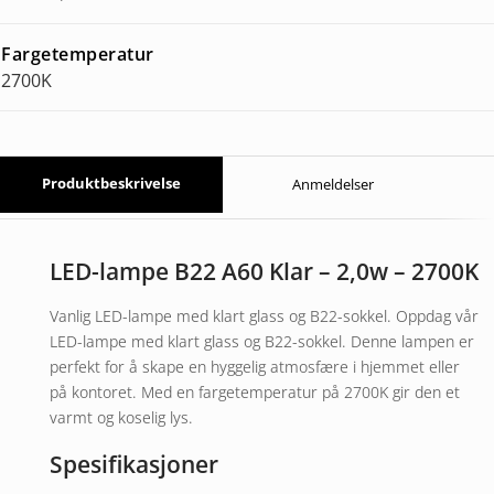
Fargetemperatur
2700K
Produktbeskrivelse
Anmeldelser
LED-lampe B22 A60 Klar – 2,0w – 2700K
Vanlig LED-lampe med klart glass og B22-sokkel. Oppdag vår
LED-lampe med klart glass og B22-sokkel. Denne lampen er
perfekt for å skape en hyggelig atmosfære i hjemmet eller
på kontoret. Med en fargetemperatur på 2700K gir den et
varmt og koselig lys.
Spesifikasjoner