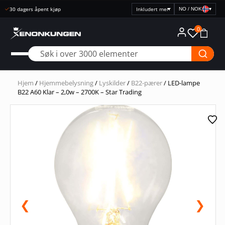
Rask levering
NO / NOK
▾
Velg
prisvisning
0
Hjem
/
Hjemmebelysning
/
Lyskilder
/
B22-pærer
/ LED-lampe
B22 A60 Klar – 2,0w – 2700K – Star Trading
❮
❯