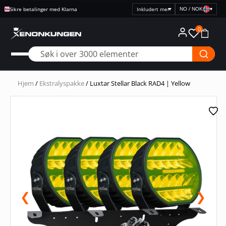
Sikre betalinger med Klarna
NO / NOK
▾
Velg
prisvisning
0
Hjem
/
Ekstralyspakke
/ Luxtar Stellar Black RAD4 | Yellow
❮
❯