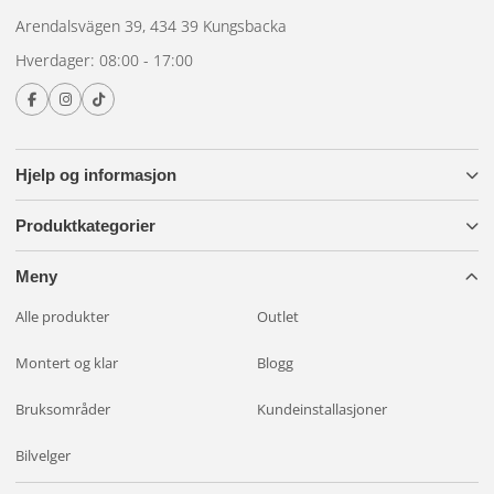
mest, og takket være den robuste monteringsbasen og de
Arendalsvägen 39, 434 39 Kungsbacka
medfølgende 4-pinners DT-kontaktene er installasjonen
Hverdager: 08:00 - 17:00
enkel og sikker.
E-godkjent og trygg
Stjernesvart RAD4 | Gul
er E-godkjent, noe som gjør den
Hjelp og informasjon
lovlig å bruke på veiene. I tillegg kommer den med
3 års
garanti
for din sjelefred.
Produktkategorier
Meny
Alle produkter
Outlet
Montert og klar
Blogg
Bruksområder
Kundeinstallasjoner
Bilvelger