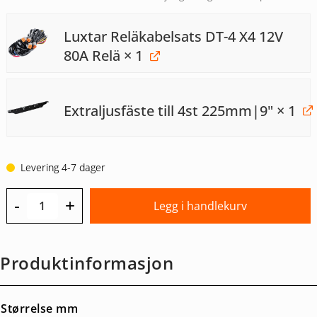
Luxtar Reläkabelsats DT-4 X4 12V
80A Relä
× 1
Extraljusfäste till 4st 225mm|9"
× 1
Levering 4-7 dager
-
+
Legg i handlekurv
Produktinformasjon
Størrelse mm