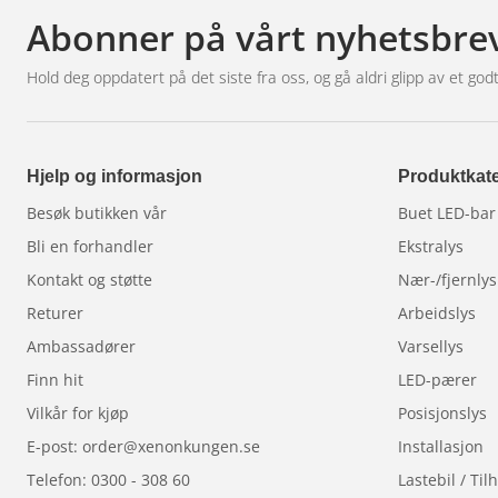
CAN lav: Gul
Abonner på vårt nyhetsbre
Vær oppmerksom på at lysbjelken og ledningene se
Hold deg oppdatert på det siste fra oss, og gå aldri glipp av et godt
Montering og nødvendig tid
Hjelp og informasjon
Produktkate
Beregnet installasjonstid for ekstra lys med denne 
Installasjonen er utformet for å være effektiv og gi
Besøk butikken vår
Buet LED-bar
modifikasjoner.
Bli en forhandler
Ekstralys
Kontakt og støtte
Nær-/fjernlys
Dette er den optimale løsningen for de som ønsker
Returer
Arbeidslys
tilleggsbelysning, samtidig som de opprettholder et
utseende.
Ambassadører
Varsellys
Finn hit
LED-pærer
Vilkår for kjøp
Posisjonslys
E-post: order@xenonkungen.se
Installasjon
Telefon: 0300 - 308 60
Lastebil / Ti