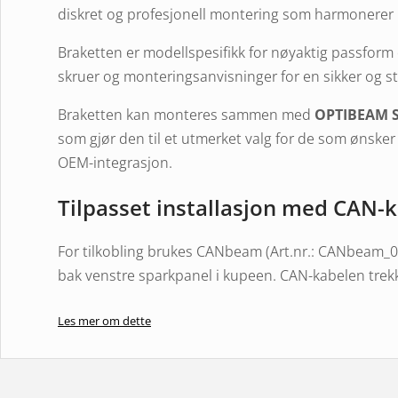
diskret og profesjonell montering som harmonerer 
Braketten er modellspesifikk for nøyaktig passfor
skruer og monteringsanvisninger for en sikker og sta
Braketten kan monteres sammen med
OPTIBEAM S
som gjør den til et utmerket valg for de som ønske
OEM-integrasjon.
Tilpasset installasjon med CAN-k
For tilkobling brukes CANbeam (Art.nr.: CANbeam_0
bak venstre sparkpanel i kupeen. CAN-kabelen tre
malje og kobles til den svarte kontakten ved siden
Les mer om dette
Tilkoblingsinformasjon:
CAN-høy: Brun/Gul