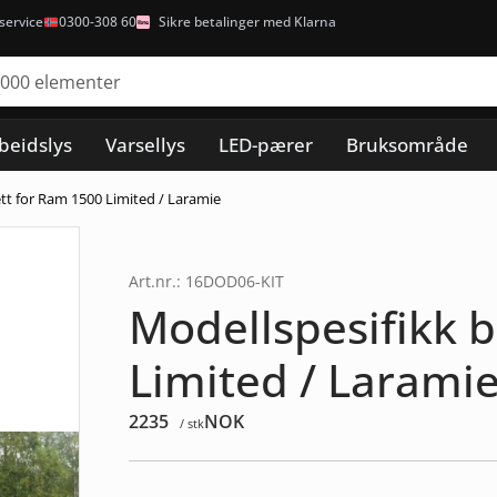
ervice
0300-308 60
Sikre betalinger med Klarna
beidslys
Varsellys
LED-pærer
Bruksområde
tt for Ram 1500 Limited / Laramie
Art.nr.: 16DOD06-KIT
Modellspesifikk 
Limited / Larami
2235
NOK
/ stk