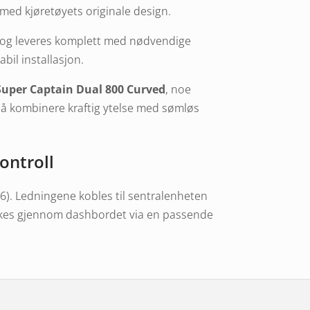
med kjøretøyets originale design.
m og leveres komplett med nødvendige
bil installasjon.
uper Captain Dual 800 Curved
, noe
r å kombinere kraftig ytelse med sømløs
ontroll
6). Ledningene kobles til sentralenheten
kkes gjennom dashbordet via en passende
 av den grønne.