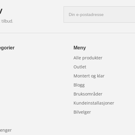
v
E-
postadresse
lges separat.
 tilbud.
gorier
Meny
braketten er omtrent 2 timer.
 et robust sluttresultat uten unødvendige
Alle produkter
Outlet
Montert og klar
 å oppgradere sin Ram 1500 med kraftig
Blogg
 fabrikklignende og profesjonelt
Bruksområder
Kundeinstallasjoner
Bilvelger
lhenger