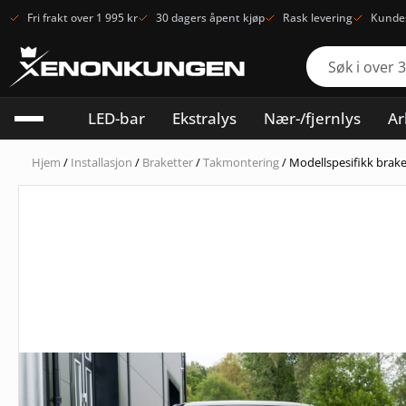
Fri frakt over 1 995 kr
30 dagers åpent kjøp
Rask levering
Kundes
LED-bar
Ekstralys
Nær-/fjernlys
Ar
Hjem
/
Installasjon
/
Braketter
/
Takmontering
/ Modellspesifikk brake