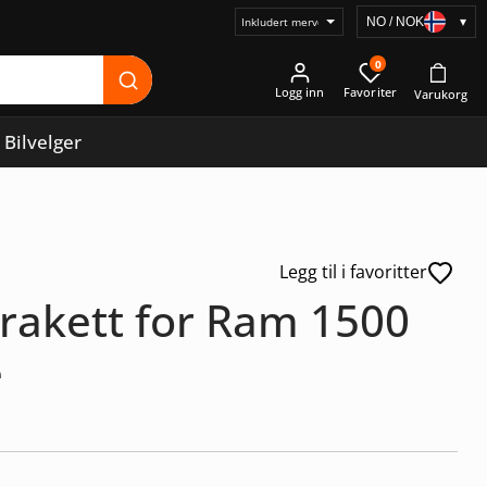
NO / NOK
▾
Velg
prisvisning
0
Logg inn
Bilvelger
Legg til i favoritter
brakett for Ram 1500
e