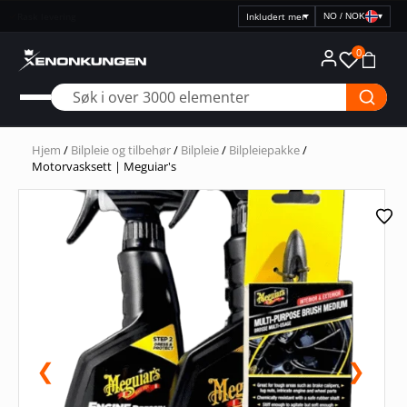
Rask levering
NO / NOK
▾
Velg
prisvisning
0
Hjem
/
Bilpleie og tilbehør
/
Bilpleie
/
Bilpleiepakke
/
Motorvasksett | Meguiar's
❮
❯