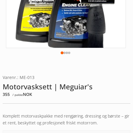
Varenr.: ME-013
Motorvasksett | Meguiar's
355
NOK
/ pakke
Komplett motorvaskpakke med rengjøring, dressing og børste – gir
et rent, beskyttet og profesjonelt friskt motorrom.