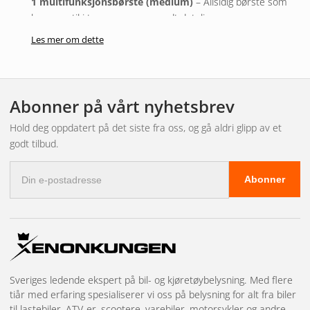
1 multifunksjonsbørste (medium)
– Allsidig børste som
kommer til i trange rom og rundt detaljer.
Les mer om dette
Resultatet?
✔ Renere og friskere motorrom
✔ Beskyttet plast og gummi
Abonner på vårt nyhetsbrev
✔ Stilig finish med et profesjonelt preg
Hold deg oppdatert på det siste fra oss, og gå aldri glipp av et
godt tilbud.
E-
Abonner
postadresse
Sveriges ledende ekspert på bil- og kjøretøybelysning. Med flere
tiår med erfaring spesialiserer vi oss på belysning for alt fra biler
til lastebiler, ATV-er, scootere, varebiler, motorsykler og andre