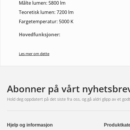
Målte lumen: 5800 lm
Teoretisk lumen: 7200 lm
Fargetemperatur: 5000 K
Hovedfunksjoner:
Avansert ytelse:
Utstyrt med den nyeste teknologie
Les mer om dette
Elegant estetikk:
Den svarte, sofistikerte designen
sammenheng.
Krystallklar skjerm:
Den 7-tommers skjermen lever
arbeid og lek.
Abonner på vårt nyhetsbre
Allsidig bruk:
Perfekt for både profesjonell bruk 
Hold deg oppdatert på det siste fra oss, og gå aldri glipp av et godt
dekker alle dine behov.
Oppgrader til OZZ XR2 7″ Black RAD3 i dag og opplev e
opplev fremtidens teknologi og design!
Hjelp og informasjon
Produktkate