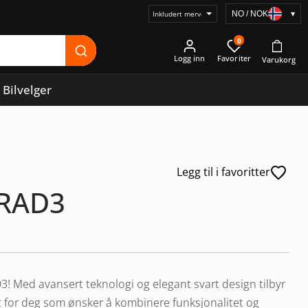
NO / NOK
▾
Velg
prisvisning
0
Logg inn
Bilvelger
Legg til i favoritter
 RAD3
! Med avansert teknologi og elegant svart design tilbyr
kt for deg som ønsker å kombinere funksjonalitet og