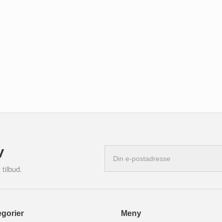
n for rask og smidig drift.
 passer perfekt inn i enhver
er enestående bildekvalitet for både
v
E-
postadresse
og underholdning, med funksjoner som
 tilbud.
n verden til forskjell. Bestill nå og
gorier
Meny