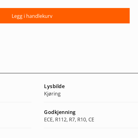
Legg i handlekurv
Lysbilde
Kjøring
Godkjenning
ECE, R112, R7, R10, CE