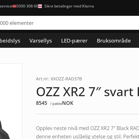
ervice
0300-308 60
Sikre betalinger med Klarna
beidslys
Varsellys
LED-pærer
Bruksområde
Art.nr: XXOZZ-RAD37B
OZZ XR2 7″ svart
8545
NOK
/ pakke
Opplev neste nivå med OZZ XR2 7″ Black RAD3
denne enheten uslåelig ytelse og stil. Perfe