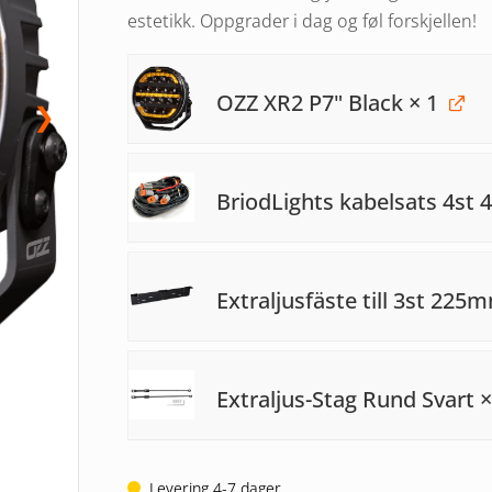
estetikk. Oppgrader i dag og føl forskjellen!
OZZ XR2 P7" Black
× 1
❯
BriodLights kabelsats 4st 
Extraljusfäste till 3st 225
Extraljus-Stag Rund Svart
×
Levering 4-7 dager