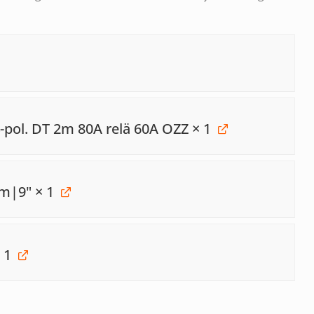
4-pol. DT 2m 80A relä 60A OZZ
× 1
mm|9"
× 1
 1