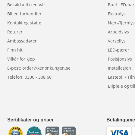
Besøk butikken vår
Buet LED-bar
Bli en forhandler
Ekstralys
Kontakt og støtte
Nær-/fjernlys
Returer
Arbeidslys
Ambassadører
Varsellys
Finn hit
LED-pærer
Vilkår for kjøp
Posisjonslys
E-post: order@xenonkungen.se
Installasjon
Telefon: 0300 - 308 60
Lastebil / Ti
Bilpleie og ti
Sertifikater og priser
Betalingsme