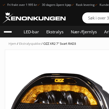
Fri frakt over 1 995 kr
30 dagers åpent kjøp
Rask levering
Kundes
LED-bar
Ekstralys
Nær-/fjernlys
Ar
Hjem
/
Ekstralyspakke
/ OZZ XR2 7″ Svart RAD3