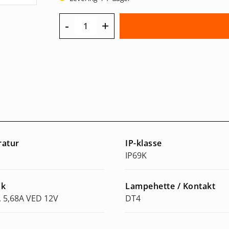
-
+
ratur
IP-klasse
IP69K
uk
Lampehette / Kontakt
, 5,68A VED 12V
DT4