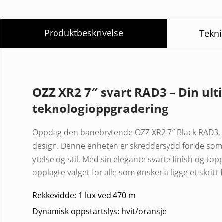
Produktbeskrivelse
Tekni
OZZ XR2 7″ svart RAD3 – Din ul
teknologioppgradering
Oppdag den banebrytende OZZ XR2 7″ Black RAD3, h
design. Denne enheten er skreddersydd for de som
ytelse og stil. Med sin elegante svarte finish og 
opplagte valget for alle som ønsker å ligge et skritt 
Rekkevidde: 1 lux ved 470 m
Dynamisk oppstartslys: hvit/oransje