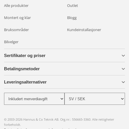
Kraftig lysstyrke:
Forbedre synligheten betraktelig med
Alle produkter
Outlet
120 W LED-lys som gir et sterkt og bredt lys.
Enkel installasjon:
Kabelsettet er inkludert for å gjøre
Montert og klar
Blogg
installasjonen rask og sikker.
Bruksområder
Kundeinstallasjoner
Slitesterk og stilig design:
Ekstra lysbraketter i svart stål
gir et moderne utseende samtidig som de gir stabil
Bilvelger
montering.
Sertifikater og priser
Komplett pakke:
Inneholder alt du trenger for å
oppgradere bilens belysning på én gang.
Betalingsmetoder
Gjør bilen din klar for alle vær- og lysforhold med denne
Leveringsalternativer
komplette lyspakken. Bestill i dag og opplev forskjellen i både
stil og sikkerhet!
© 2003-2026 Hannus & Co Teknik AB. Org.nr.: 556665-3360. Alle rettigheter
forbeholdt.