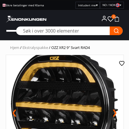
Sikre betalinger med Klarna
NO / NOK
▾
Velg
prisvisning
0
Hjem
/
Ekstralyspakke
/ OZZ XR2 9″ Svart RAD4
❮
❯