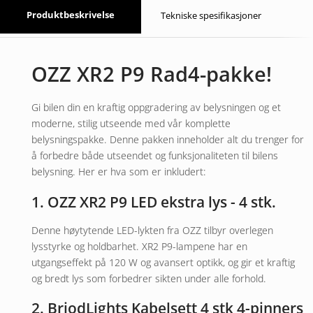
Produktbeskrivelse
Tekniske spesifikasjoner
OZZ XR2 P9 Rad4-pakke!
Gi bilen din en kraftig oppgradering av belysningen og et
moderne, stilig utseende med vår komplette
belysningspakke. Denne pakken inneholder alt du trenger for
å forbedre både utseendet og funksjonaliteten til bilens
belysning. Her er hva som er inkludert:
1. OZZ XR2 P9 LED ekstra lys - 4 stk.
Denne høytytende LED-lykten fra OZZ tilbyr overlegen
lysstyrke og holdbarhet. XR2 P9-lampene har en
utgangseffekt på 120 W og avansert optikk, og gir et kraftig
og bredt lys som forbedrer sikten under alle forhold.
2. BriodLights Kabelsett 4 stk 4-pinners