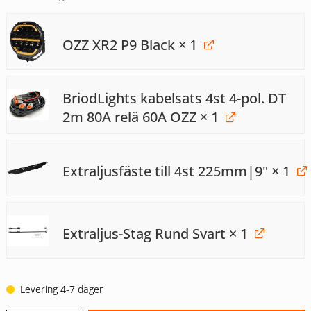
OZZ XR2 P9 Black
× 1
BriodLights kabelsats 4st 4-pol. DT
2m 80A relä 60A OZZ
× 1
Extraljusfäste till 4st 225mm|9"
× 1
Extraljus-Stag Rund Svart
× 1
Levering 4-7 dager