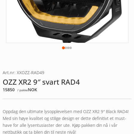
Art.nr: XXOZZ-RAD49
OZZ XR2 9″ svart RAD4
15850
NOK
/ pakke
Oppdag den ultimate lysopplevelsen med OZZ XR2 9″ Black RAD4!
Med sin høye kvalitet og stilige design er dette definitivt et must-
have for alle lysentusiaster der ute. Kjøp pakken din nå i vår
nettbutikk og ta bilen din til neste nivå!