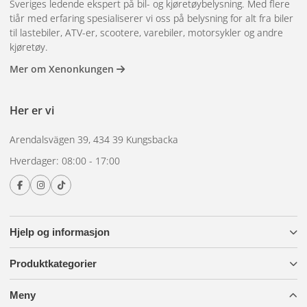
Sveriges ledende ekspert på bil- og kjøretøybelysning. Med flere
Materiale: Stål
tiår med erfaring spesialiserer vi oss på belysning for alt fra biler
til lastebiler, ATV-er, scootere, varebiler, motorsykler og andre
Universell passform
kjøretøy.
4. Runde ekstra lysbjelker – 2-
Mer om Xenonkungen
pakning (1 sett) – 2 sett
Her er vi
Denne stabiliserende ekstralysbraketten reduserer
vibrasjoner og gir et jevnt og stabilt lysmønster. Perfekt for
Arendalsvägen 39, 434 39 Kungsbacka
ekstralys montert foran i bilen og designet for enkel og
Hverdager: 08:00 - 17:00
sikker montering.
Farge: Svart
Design: Rund
Lengde: Justerbar
Hjelp og informasjon
Passform: Universell
Innhold: 2 ekstra lysbjelker
Produktkategorier
Fordeler med dette lyssettet:
Meny