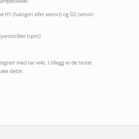
lampesokkel.
e H1 (halogen eller xenon) og D2 (xenon
lyantstråler (spot)
grert med lav vekt. I tillegg er de testet
sake dette.
om oppfyller høye kvalitetskrav. E-
lt.