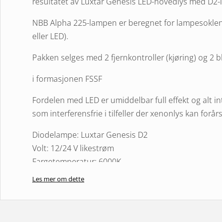
resultatet av Luxtar Genesis LED-hovedlys med D2-
NBB Alpha 225-lampen er beregnet for lampesoklen
eller LED).
Pakken selges med 2 fjernkontroller (kjøring) og 2 b
i formasjonen FSSF
Fordelen med LED er umiddelbar full effekt og alt inte
som interferensfrie i tilfeller der xenonlys kan forår
Diodelampe: Luxtar Genesis D2
Volt: 12/24 V likestrøm
Fargetemperatur: 6000K
Lysstrøm, faktisk: 3400±100 lumen
Les mer om dette
Lysstrøm for hele pakken: 10400±400 lumen
Lampehus: NBB 225 Alpha LED, populær bestselger s
merket i original halogenutførelse. Monteres vertika