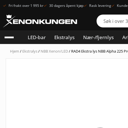
Fri frakt over 1 995 kr
30 dagers åpent kjøp
Rask levering
Kundes
LED-bar
Ekstralys
Nær-/fjernlys
Ar
Hjem
/
Ekstralys
/
NBB Xenon/LED
/ RAD4 Ekstra lys NBB Alpha 225 