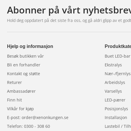
- Glassfiberarmert plast
Abonner på vårt nyhetsbre
- Friformreflektor i aluminium
- Klar glasslinse i polykarbonat
Hold deg oppdatert på det siste fra oss, og gå aldri glipp av et godt
- Lysmønster Fjernstyrt (kjøring)/Blyant (Spot)
Innhold i leveransen:
Hjelp og informasjon
Produktkate
4 stk
Ekstra lys NBB 225 LED F-S-S-F
4 stk
#20019 Luxtar Genesis D2 LED
Besøk butikken vår
Buet LED-bar
2 stk
#103120 Relékabelsett 2 stk Ekstra lys 12V|90
Bli en forhandler
Ekstralys
4 stk
#161107 Ekstra lett tag
Kontakt og støtte
Nær-/fjernlys
1.
#161106 Ekstra lysbrakett 4 - 225mm/9″
Returer
Arbeidslys
Ambassadører
Varsellys
Merk!
Merk at kabelen fra diodelampen ikke har no
Finn hit
LED-pærer
Pakken leveres umontert.
Vilkår for kjøp
Posisjonslys
Hjelpelyset er ikke E-godkjent i denne versjonen.
E-post: order@xenonkungen.se
Installasjon
1 års garanti.
Telefon: 0300 - 308 60
Lastebil / Ti