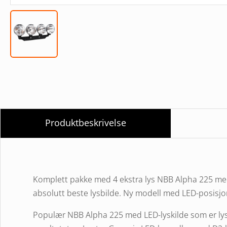
Produktbeskrivelse
Komplett pakke med 4 ekstra lys NBB Alpha 225 m
absolutt beste lysbilde. Ny modell med LED-posisjons
Populær NBB Alpha 225 med LED-lyskilde som er ly