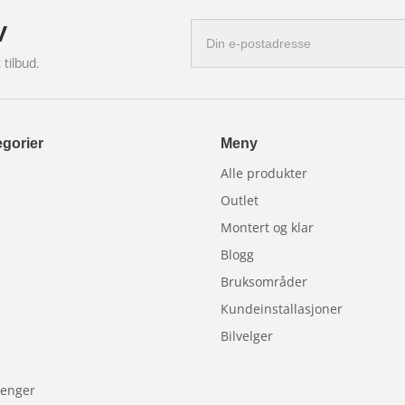
v
E-
postadresse
 tilbud.
gorier
Meny
Alle produkter
06
Outlet
Montert og klar
Blogg
Bruksområder
en tilsvarende relékabelkontakt.
Kundeinstallasjoner
Bilvelger
lhenger