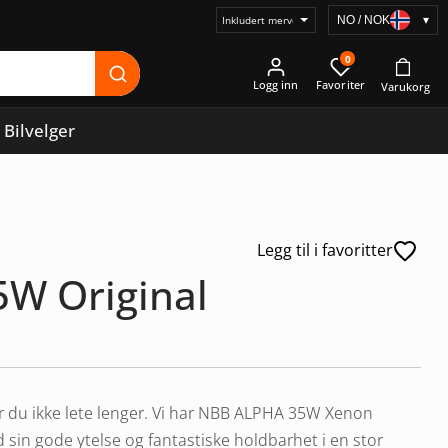
NO / NOK
▾
Velg
prisvisning
0
Logg inn
Bilvelger
Legg til i favoritter
5W Original
er du ikke lete lenger. Vi har NBB ALPHA 35W Xenon
d sin gode ytelse og fantastiske holdbarhet i en stor