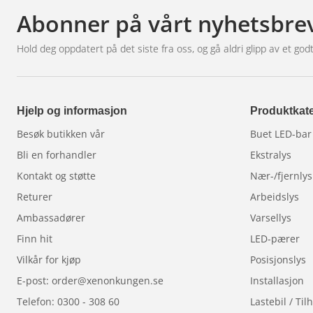
Abonner på vårt nyhetsbre
behov. Ballasten er designet for å være lett og eff
om ønskelig.
Hold deg oppdatert på det siste fra oss, og gå aldri glipp av et godt
Sertifisering og garanti:
Alle lysene er E-godkjente
Hvorfor velge Rally5-pakken fra 
Hjelp og informasjon
Produktkate
Besøk butikken vår
Buet LED-bar
Vår forpliktelse til kvalitet og kundeservice er det s
vår kundeservice kan du være sikker på at du får b
Bli en forhandler
Ekstralys
Kontakt og støtte
Nær-/fjernlys
Med Rally5-pakken fra NBB Original 225 LED får du 
Returer
Arbeidslys
bryter gjennom mørket. Forbedre sikten og sikkerhe
Ambassadører
Varsellys
Rally5 for en uovertruffen kjøreopplevelse om natte
Finn hit
LED-pærer
Vilkår for kjøp
Posisjonslys
E-post: order@xenonkungen.se
Installasjon
Telefon: 0300 - 308 60
Lastebil / Ti