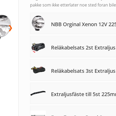
pakke som ikke etterlater noe sted foran bil
NBB Orginal Xenon 12V 22
❯
Reläkabelsats 2st Extralju
Reläkabelsats 3st Extralju
Extraljusfäste till 5st 22