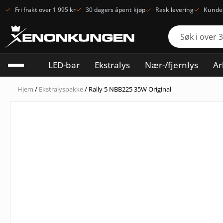
Fri frakt over 1 995 kr
30 dagers åpent kjøp
Rask levering
Kundes
LED-bar
Ekstralys
Nær-/fjernlys
Ar
Hjem
/
Ekstralyspakke
/ Rally 5 NBB225 35W Original