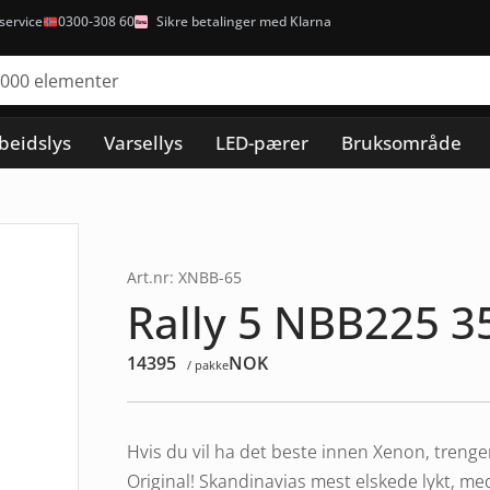
ervice
0300-308 60
Sikre betalinger med Klarna
beidslys
Varsellys
LED-pærer
Bruksområde
Art.nr: XNBB-65
Rally 5 NBB225 3
14395
NOK
/ pakke
Hvis du vil ha det beste innen Xenon, treng
Original! Skandinavias mest elskede lykt, me