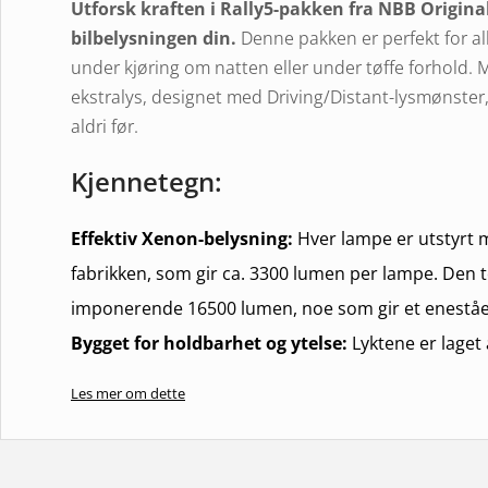
Utforsk kraften i Rally5-pakken fra NBB Origina
bilbelysningen din.
Denne pakken er perfekt for al
under kjøring om natten eller under tøffe forhold.
ekstralys, designet med Driving/Distant-lysmønster
aldri før.
Kjennetegn:
Effektiv Xenon-belysning:
Hver lampe er utstyrt me
fabrikken, som gir ca. 3300 lumen per lampe. Den 
imponerende 16500 lumen, noe som gir et eneståen
Bygget for holdbarhet og ytelse:
Lyktene er laget
friformreflektor i aluminium og en klar polykarbon
Les mer om dette
og optimal lysfordeling.
Komplett monteringssett:
Rally5-pakken inneholde
reléledninger, stag og braketter, noe som gjør den 