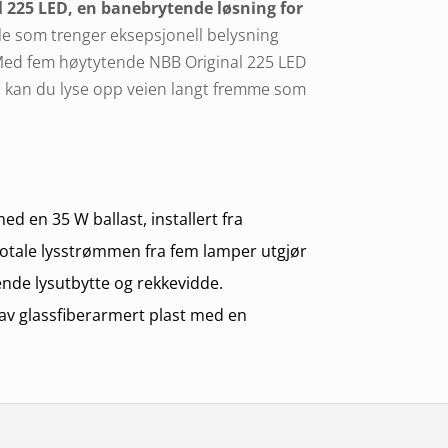
l 225 LED, en banebrytende løsning for
le som trenger eksepsjonell belysning
 Med fem høytytende NBB Original 225 LED
, kan du lyse opp veien langt fremme som
d en 35 W ballast, installert fra
totale lysstrømmen fra fem lamper utgjør
de lysutbytte og rekkevidde.
 av glassfiberarmert plast med en
atlinse, noe som sikrer både holdbarhet
r alt du trenger for installasjonen -
enkel å montere og tilpasse til dine