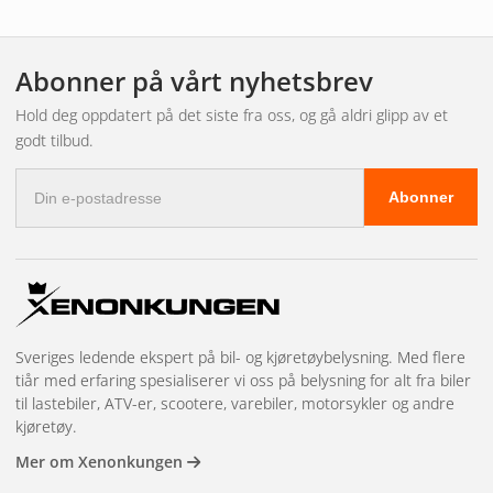
Strømforbruket er lavt – kun 0,05 A ved både 13,8 V og 28 V
– noe som gir energieffektiv drift uten unødvendig belastning
Abonner på vårt nyhetsbrev
av det elektriske systemet.
Hold deg oppdatert på det siste fra oss, og gå aldri glipp av et
Design og anvendelse
godt tilbud.
E-
Den kompakte formen (183 x 131 x 52 mm) gjør den enkel å
Abonner
postadresse
plassere og integrere på siden av kjøretøyet. Kombinasjonen
av slitesterk konstruksjon, lavt strømforbruk og lang levetid
gjør dette til et trygt valg for både kommersiell og privat
bruk.
Produktet leveres med 5 års garanti for ekstra trygghet.
Sveriges ledende ekspert på bil- og kjøretøybelysning. Med flere
tiår med erfaring spesialiserer vi oss på belysning for alt fra biler
til lastebiler, ATV-er, scootere, varebiler, motorsykler og andre
kjøretøy.
Mer om Xenonkungen