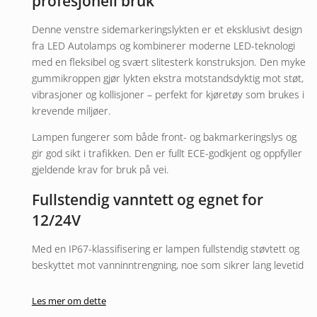
profesjonell bruk
Denne venstre sidemarkeringslykten er et eksklusivt design
fra LED Autolamps og kombinerer moderne LED-teknologi
med en fleksibel og svært slitesterk konstruksjon. Den myke
gummikroppen gjør lykten ekstra motstandsdyktig mot støt,
vibrasjoner og kollisjoner – perfekt for kjøretøy som brukes i
krevende miljøer.
Lampen fungerer som både front- og bakmarkeringslys og
gir god sikt i trafikken. Den er fullt ECE-godkjent og oppfyller
gjeldende krav for bruk på vei.
Fullstendig vanntett og egnet for
12/24V
Med en IP67-klassifisering er lampen fullstendig støvtett og
beskyttet mot vanninntrengning, noe som sikrer lang levetid
selv i tøffe værforhold. Den er multivolt (12/24V), noe som
gjør den kompatibel med personbiler, tilhengere, lastebiler
Les mer om dette
og andre tunge kjøretøy.