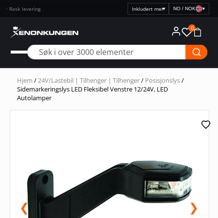
Rask levering
NO / NOK
▾
Velg
prisvisning
0
Hjem
/
24V/Lastebil | Tilhenger | Tilhenger
/
Posisjonslys
/
Sidemarkeringslys LED Fleksibel Venstre 12/24V, LED
Autolamper
❮
❯