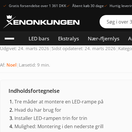
Gratis forsendelse over 1 361 DKK
Åbent køb 30 dage
Hurtig leveri
LED bars
Ekstralys
Nær-/fjernlys
A
Udgivet: 24. marts 2026
|
Sidst opdateret: 24. marts 2026
|
Katego
Af:
Noel
|
Læsetid: 9 min.
Indholdsfortegnelse
Tre måder at montere en LED-rampe på
Hvad du har brug for
Installer LED-rampen trin for trin
Mulighed: Montering i den nederste grill