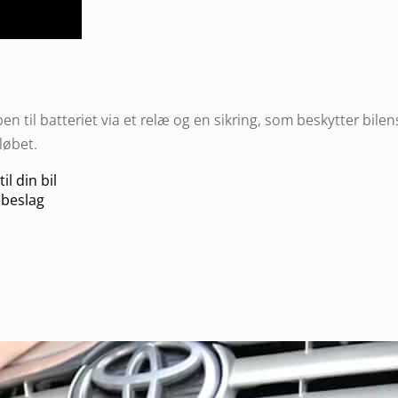
 til batteriet via et relæ og en sikring, som beskytter bilens
løbet.
il din bil
ebeslag