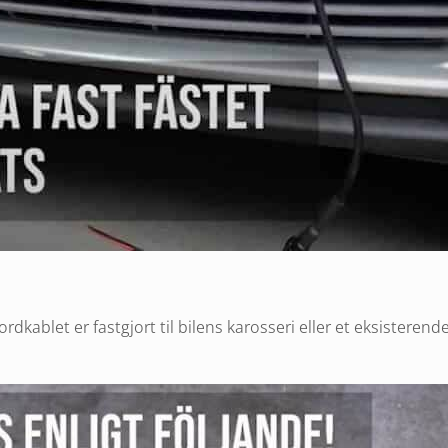
Jordkablet er fastgjort til bilens karosseri eller et eksisteren