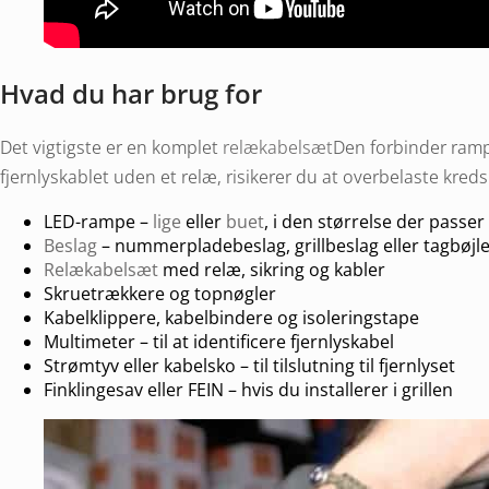
Hvad du har brug for
Det vigtigste er en komplet
relækabelsæt
Den forbinder rampen
fjernlyskablet uden et relæ, risikerer du at overbelaste kreds
LED-rampe –
lige
eller
buet
, i den størrelse der passer t
Beslag
– nummerpladebeslag, grillbeslag eller tagbøjl
Relækabelsæt
med relæ, sikring og kabler
Skruetrækkere og topnøgler
Kabelklippere, kabelbindere og isoleringstape
Multimeter – til at identificere fjernlyskabel
Strømtyv eller kabelsko – til tilslutning til fjernlyset
Finklingesav eller FEIN – hvis du installerer i grillen