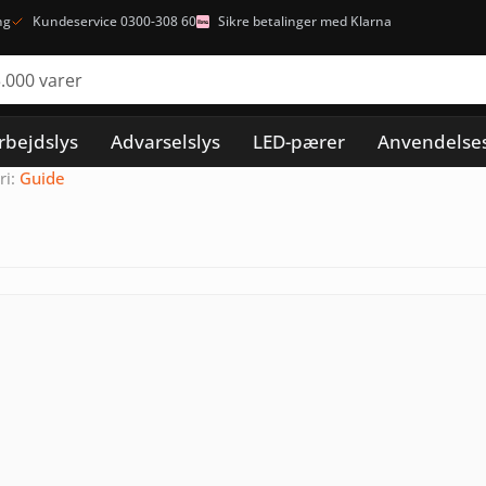
ng
Kundeservice 0300-308 60
Sikre betalinger med Klarna
rbejdslys
Advarselslys
LED-pærer
Anvendelse
ri:
Guide