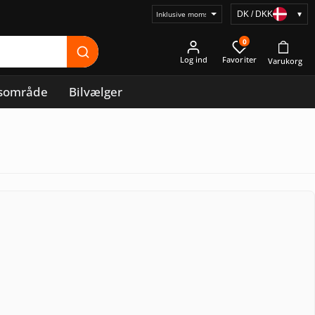
DK / DKK
▾
Vælg
prisvisning
0
Log ind
sområde
Bilvælger