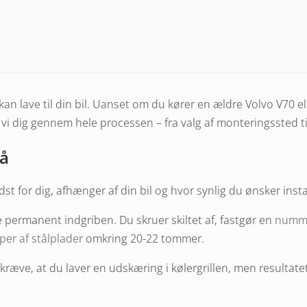
kan lave til din bil. Uanset om du kører en ældre Volvo V70 e
dig gennem hele processen – fra valg af monteringssted til ti
på
t for dig, afhænger af din bil og hvor synlig du ønsker insta
permanent indgriben. Du skruer skiltet af, fastgør en
numme
per af stålplader
omkring 20-22 tommer.
ræve, at du laver en udskæring i kølergrillen, men resultatet