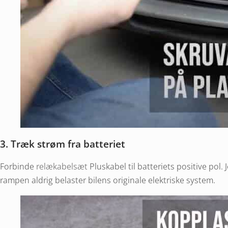
3. Træk strøm fra batteriet
Forbinde
relækabelsæt
Pluskabel til batteriets positive pol. 
rampen aldrig belaster bilens originale elektriske system.