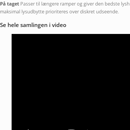
På taget
Passer til længere ramper og giver den bedste lysh
maksimal lysudbytte prioriteres over diskret udseende.
Se hele samlingen i video