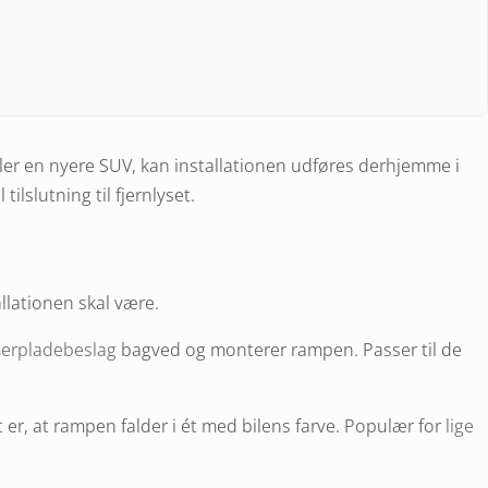
ller en nyere SUV, kan installationen udføres derhjemme i
lslutning til fjernlyset.
llationen skal være.
rpladebeslag
bagved og monterer rampen. Passer til de
 er, at rampen falder i ét med bilens farve. Populær for
lige