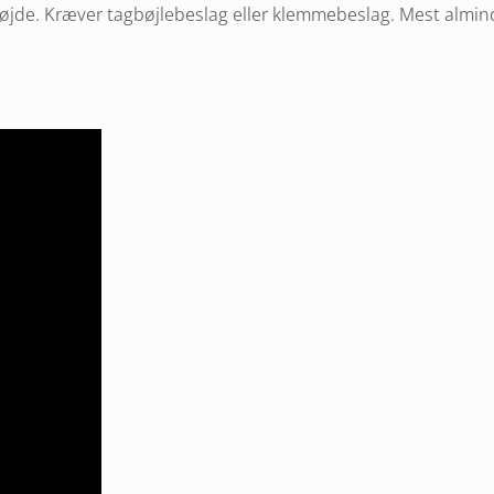
øjde. Kræver tagbøjlebeslag eller klemmebeslag. Mest almind