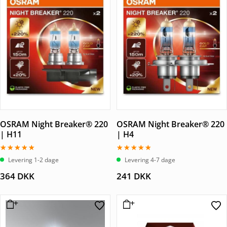
OSRAM Night Breaker® 220
OSRAM Night Breaker® 220
| H11
| H4
Vurderet
Vurderet
Levering 1-2 dage
Levering 4-7 dage
5.00
4.50
ud af 5
ud af 5
364
DKK
241
DKK