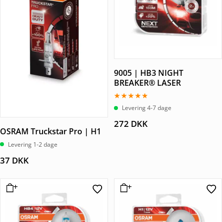
9005 | HB3 NIGHT
BREAKER® LASER
Vurderet
Levering 4-7 dage
4.50
ud af 5
272
DKK
OSRAM Truckstar Pro | H1
Levering 1-2 dage
37
DKK