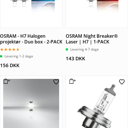
OSRAM - H7 Halogen
OSRAM Night Breaker®
projektør - Duo box - 2-PACK
Laser | H7 | 1-PACK
Levering 4-7 dage
Vurderet
Levering 1-2 dage
143
DKK
3.50
ud af
156
DKK
5