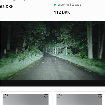
Vurderet
Levering 1-2 dage
65
DKK
5.00
ud af 5
112
DKK