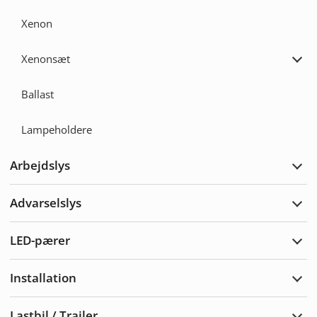
Xenon
Xenonsæt
Udvi
Xen
Ballast
Lampeholdere
Arbejdslys
Udvi
Arbe
Advarselslys
Udvi
Adva
LED-pærer
Udvi
LED-
pære
Installation
Udvi
Insta
Lastbil / Trailer