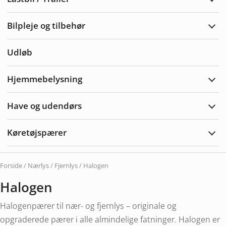
Udvi
Lastb
/
Bilpleje og tilbehør
Trail
Udvi
bilpl
og
Udløb
tilbe
Hjemmebelysning
Udvi
Hjem
Have og udendørs
Udvi
Hav
&
Køretøjspærer
Uden
Udvi
Køre
Forside
/
Nærlys / Fjernlys
/ Halogen
Halogen
Halogenpærer til nær- og fjernlys – originale og
opgraderede pærer i alle almindelige fatninger. Halogen er