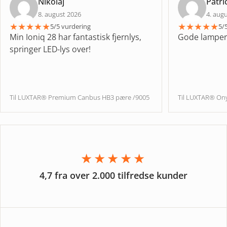
Nikolaj
Patri
8. august 2026
4. aug
★
★
★
★
★
★
★
★
★
★
5/5 vurdering
5/
Min Ioniq 28 har fantastisk fjernlys,
Gode lamper
springer LED-lys over!
Til LUXTAR® Premium Canbus HB3 pære /9005
Til LUXTAR® Ony
★★★★★
4,7 fra over 2.000 tilfredse kunder