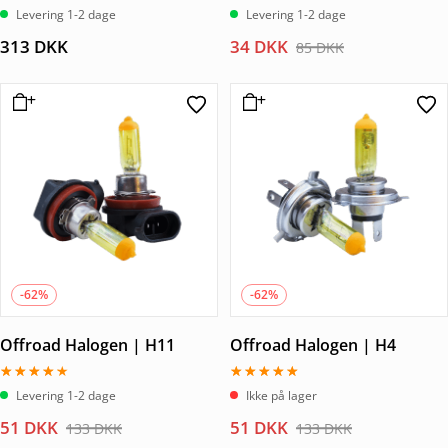
Levering 1-2 dage
Levering 1-2 dage
Den
Den
313
DKK
34
DKK
85
DKK
oprindelige
aktuelle
pris
pris
var:
er:
85 DKK.
34 DKK.
-62%
-62%
Offroad Halogen | H11
Offroad Halogen | H4
Vurderet
Vurderet
Levering 1-2 dage
Ikke på lager
4.00
5.00
ud af 5
ud af 5
Den
Den
Den
Den
51
DKK
51
DKK
133
DKK
133
DKK