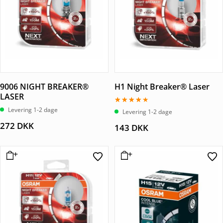
9006 NIGHT BREAKER®
H1 Night Breaker® Laser
LASER
Levering 1-2 dage
Vurderet
Levering 1-2 dage
4.00
ud af 5
272
DKK
143
DKK