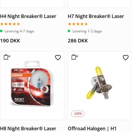
H4 Night Breaker® Laser
H7 Night Breaker® Laser
Vurderet
Vurderet
Levering 4-7 dage
Levering 1-2 dage
4.00
4.00
ud af 5
ud af 5
190
DKK
286
DKK
-60%
H8 Night Breaker® Laser
Offroad Halogen | H1