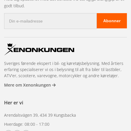
lavere lysudbytte.
godt tilbud.
E-
Standard vs. ydeevne
Abonner
mail-
adresse
Standardlamper
Opfylder bilens grundlæggende krav og er
den billigste løsning. De giver præcis samme lysmønster og
lysstyrke, som bilen blev leveret med. Perfekt som en hurtig
Sveriges førende ekspert i bil- og køretøjsbelysning. Med årtiers
udskiftning, når en pære går i stykker.
erfaring specialiserer vi os i belysning til alt fra biler til lastbiler,
ATV'er, scootere, varevogne, motorcykler og andre køretøjer.
Presta-lamper
(f.eks. OSRAM Night Breaker og Philips
Mere om Xenonkungen
RacingVision) bruger optimeret gassammensætning og
glødetrådsdesign til at presse mere lys ud af den samme
effekt. Resultatet er op til 150% mere lys på vejen
Her er vi
sammenlignet med standard, med en hvidere
Arendalsvägen 39, 434 39 Kungsbacka
farvetemperatur. Levetiden er normalt lidt kortere end
Hverdage: 08:00 - 17:00
standard.