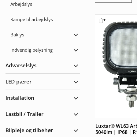
Arbejdslys
Rampe til arbejdslys
Baklys
Udvid
Baklys
Indvendig belysning
Udvid
Indvendig
belysning
Advarselslys
Udvid
Advarselslys
LED-pærer
Udvid
LED-
pærer
Installation
Udvid
Installation
Lastbil / Trailer
Udvid
Lastbil
Luxtar® WL63 Ar
/
Bilpleje og tilbehør
Trailer
5040lm | IP68 | R
Udvid
bilpleje