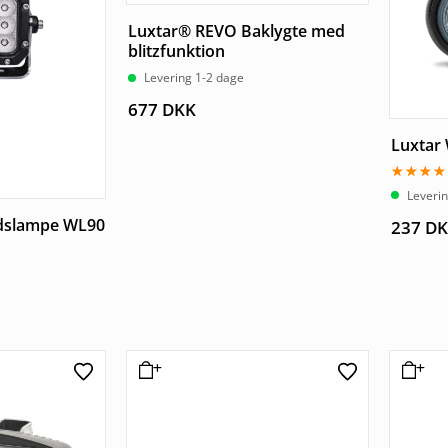
Luxtar® REVO Baklygte med
blitzfunktion
Levering 1-2 dage
677
DKK
Luxtar
Vurderet
Leveri
4.00
ud af 5
jdslampe WL90
237
DK