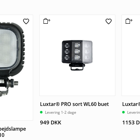
Luxtar® PRO sort WL60 buet
Luxtar
Levering 1-2 dage
Leveri
949
DKK
1153
D
bejdslampe
10