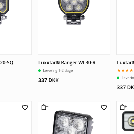
L20-SQ
Luxxtar® Ranger WL30-R
Luxtar
Levering 1-2 dage
Vurderet
Leveri
337
DKK
5.00
ud af 5
337
DK