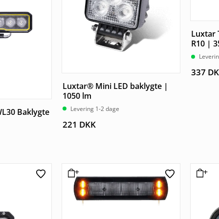
Luxtar 
R10 | 
Leveri
337
DK
Luxtar® Mini LED baklygte |
1050 lm
Levering 1-2 dage
L30 Baklygte
221
DKK