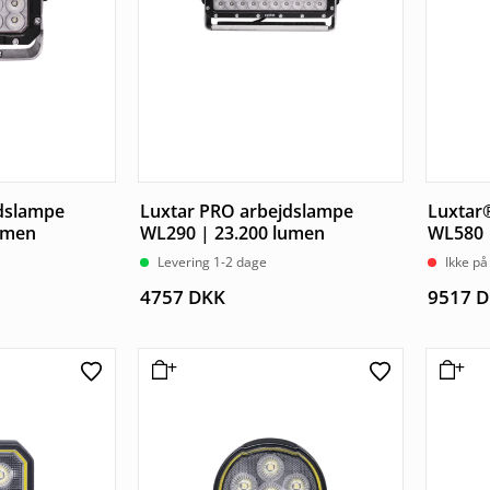
dslampe
Luxtar PRO arbejdslampe
Luxtar
umen
WL290 | 23.200 lumen
WL580 
Levering 1-2 dage
Ikke på
4757
DKK
9517
D