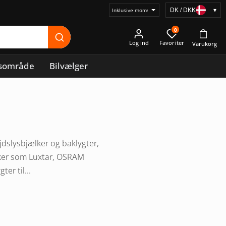
DK / DKK
▾
Vælg
prisvisning
0
Log ind
sområde
Bilvælger
jdslysbjælker og baklygter,
ærker som Luxtar, OSRAM
er til...