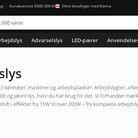
ng
Kundeservice 0300-308 60
Sikre betalinger med Klarna
rbejdslys
Advarselslys
LED-pærer
Anvendelse
slys
til køretøjer, maskiner og arbejdspladser. Arbejdslygter, arbe
fuldt og jævnt lys, hvor du har brug for det. Vi forhandler m
hift i effekter fra 15W til over 200W – fra kompakte arbejdslygt