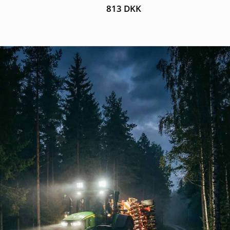
813
DKK