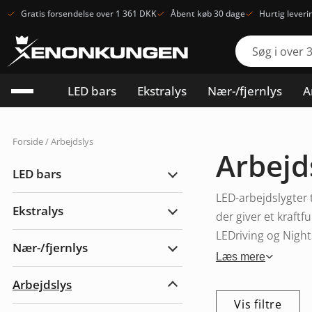
Gratis forsendelse over 1 361 DKK
Åbent køb 30 dage
Hurtig leveri
LED bars
Ekstralys
Nær-/fjernlys
A
Forside
/ Arbejdslys
Arbejd
LED bars
Udvid
LED
LED-arbejdslygter 
bars
Ekstralys
der giver et kraft
Udvid
Ekstralys
LEDriving og Nights
Nær-/fjernlys
Udvid
Læs mere
Nær-/fjernlys
Arbejdslys
Udvid
Arbejdslys
Vis filtre