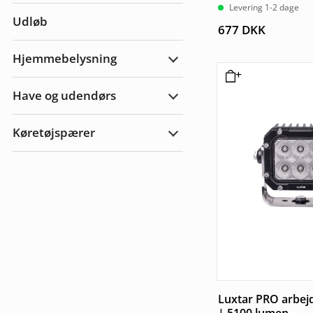
Levering 1-2 dage
og
Udløb
tilbehør
677
DKK
Hjemmebelysning
Udvid
Hjemmebelysning
Have og udendørs
Udvid
Have
&
Køretøjspærer
Udendørs
Udvid
Køretøjspærer
Luxtar PRO arbe