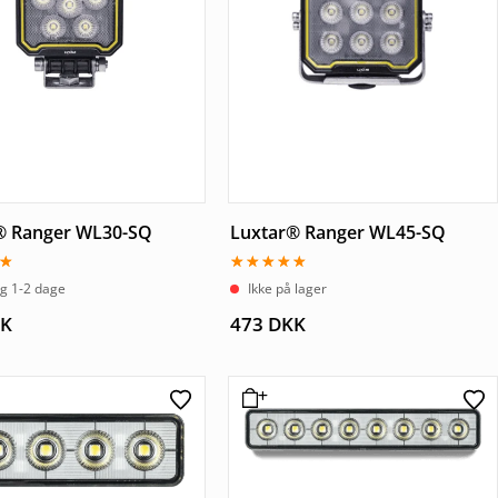
® Ranger WL30-SQ
Luxtar® Ranger WL45-SQ
Vurderet
ng 1-2 dage
Ikke på lager
5.00
ud af 5
K
473
DKK