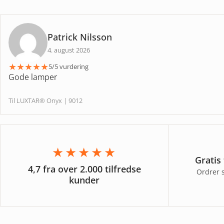
Patrick Nilsson
4. august 2026
★
★
★
★
★
5/5 vurdering
Gode lamper
Til LUXTAR® Onyx | 9012
★★★★★
Gratis
4,7 fra over 2.000 tilfredse
Ordrer 
kunder