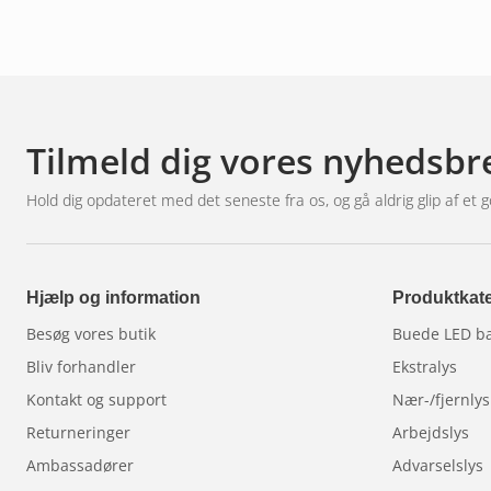
Tilmeld dig vores nyhedsbr
Hold dig opdateret med det seneste fra os, og gå aldrig glip af et g
Hjælp og information
Produktkate
Besøg vores butik
Buede LED b
Bliv forhandler
Ekstralys
Kontakt og support
Nær-/fjernlys
Returneringer
Arbejdslys
Ambassadører
Advarselslys
Find vej
LED-pærer