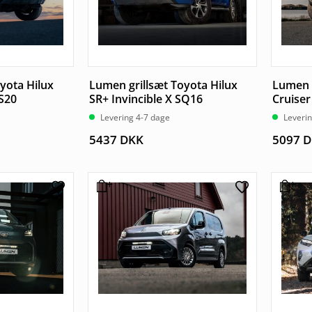
yota Hilux
Lumen grillsæt Toyota Hilux
Lumen 
CS20
SR+ Invincible X SQ16
Cruiser
Levering 4-7 dage
Leveri
5437
DKK
5097
D