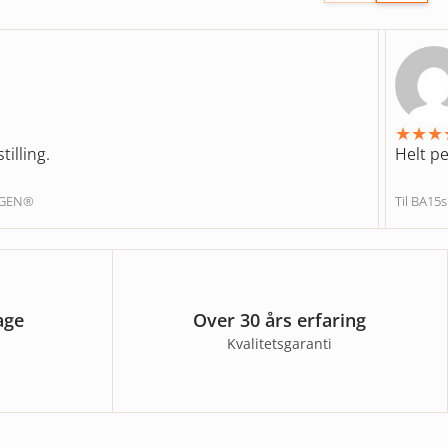
★
★
★
tilling.
Helt pe
NGEN®
Til BA15
age
Over 30 års erfaring
Kvalitetsgaranti