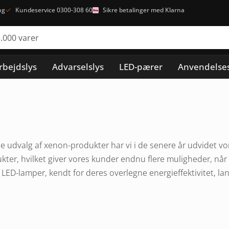
ng
Kundeservice 0300-308 60
Sikre betalinger med Klarna
rbejdslys
Advarselslys
LED-pærer
Anvendelse
a
 udvalg af xenon-produkter har vi i de senere år udvidet vor
ter, hvilket giver vores kunder endnu flere muligheder, når
LED-lamper, kendt for deres overlegne energieffektivitet, lang