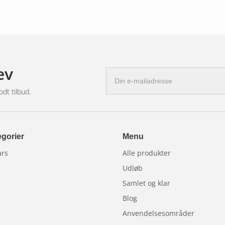
ev
E-
mail-
odt tilbud.
adresse
gorier
Menu
ars
Alle produkter
Udløb
Samlet og klar
Blog
Anvendelsesområder
Kundeinstallationer