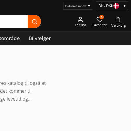
DK / DKK
▾
Vælg
prisvisning
0
Log ind
sområde
Bilvælger
es katalog til også at
 det kommer til
e levetid og...