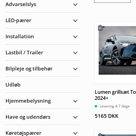
Advarselslys
Udvid
Advarselslys
LED-pærer
Udvid
LED-
pærer
Installation
Udvid
Installation
Lastbil / Trailer
Udvid
Lastbil
/
Bilpleje og tilbehør
Trailer
Udvid
bilpleje
og
Udløb
Lumen grillsæt T
tilbehør
2024+
Levering 4-7 dage
Hjemmebelysning
Udvid
Hjemmebelysning
5165
DKK
Have og udendørs
Udvid
Have
&
Køretøjspærer
Udendørs
Udvid