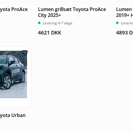
oyota ProAce
Lumen grillsæt Toyota ProAce
Lumen g
City 2025+
2019+ 
Levering 4-7 dage
Leveri
4621
DKK
4893
D
oyota Urban