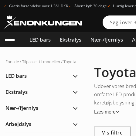
Gratis forsendelse over 1 361 DKK
Åbent køb 30 dage
Hurtig leveri
LED bars
Ekstralys
Nær-/fjernlys
A
Forside
/
Tilpasset til modellen
/ Toyota
Toyot
LED bars
Udvid
LED
Udover vores brede
bars
Ekstralys
omfatte LED-produk
Udvid
Ekstralys
køretøjsbelysning. 
Nær-/fjernlys
Udvid
Læs mere
Nær-/fjernlys
Arbejdslys
Udvid
Arbejdslys
Vis filtre