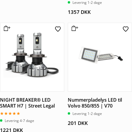
Vurderet
Levering 1-2 dage
5.00
ud af 5
1357
DKK
NIGHT BREAKER® LED
Nummerpladelys LED til
SMART H7 | Street Legal
Volvo 850/855 | V70
Levering 1-2 dage
Vurderet
Levering 4-7 dage
201
DKK
5.00
ud af 5
1221
DKK