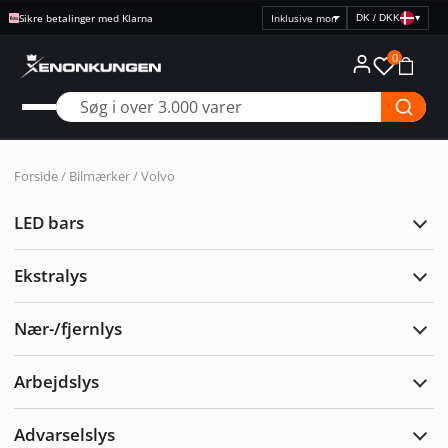
DK / DKK
▾
Vælg
prisvisning
0
Forside
/ Bilmærker / Volvo
LED bars
Udvi
LED
bars
Ekstralys
Udvi
Ekst
Nær-/fjernlys
Udvi
Nær-/
Arbejdslys
Udvi
Arbe
Advarselslys
Udvi