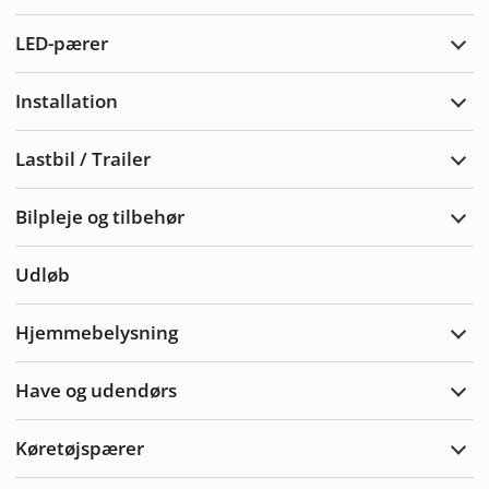
Adva
LED-pærer
Udvi
LED-
pære
Installation
Udvi
Insta
Lastbil / Trailer
Udvi
Lastb
/
Bilpleje og tilbehør
Trail
Udvi
bilpl
og
Udløb
tilbe
Hjemmebelysning
Udvi
Hjem
Have og udendørs
Udvi
Hav
&
Køretøjspærer
Uden
Udvi
Køre