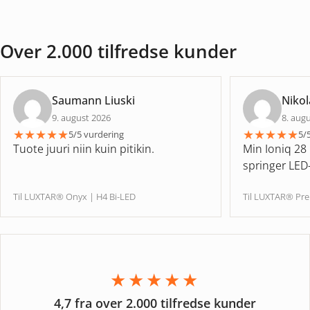
Over 2.000 tilfredse kunder
Saumann Liuski
Nikol
9. august 2026
8. aug
★
★
★
★
★
★
★
★
★
★
5/5 vurdering
5/
Tuote juuri niin kuin pitikin.
Min Ioniq 28 
springer LED-
Til LUXTAR® Onyx | H4 Bi-LED
Til LUXTAR® Pr
★★★★★
4,7 fra over 2.000 tilfredse kunder