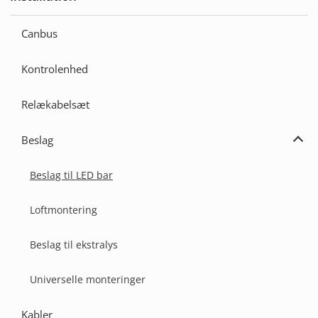
Udvi
Insta
Canbus
Kontrolenhed
Relækabelsæt
Beslag
Udvi
Besl
Beslag til LED bar
Loftmontering
Beslag til ekstralys
Universelle monteringer
Kabler