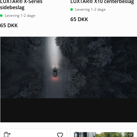
LUXTAR® X-Series
LUXTAR® X10 centerbeslag
sidebeslag
Levering 1-2 dage
Levering 1-2 dage
65
DKK
65
DKK