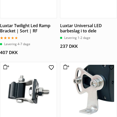
Luxtar Twilight Led Ramp
Luxtar Universal LED
Bracket | Sort | RF
barbeslag i to dele
Levering 1-2 dage
Vurderet
Levering 4-7 dage
237
DKK
2.00
ud
407
DKK
af 5