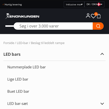
Kundeservice 0300-308 60
DK / DKK
▾
Vælg
prisvisning
0
Forside
/
LED-bar
/ Beslag til leddelt rampe
LED bars
Udvi
LED
bars
Nummerplade LED bar
Lige LED bar
Buet LED bar
LED bar-sæt
Udvi
LED