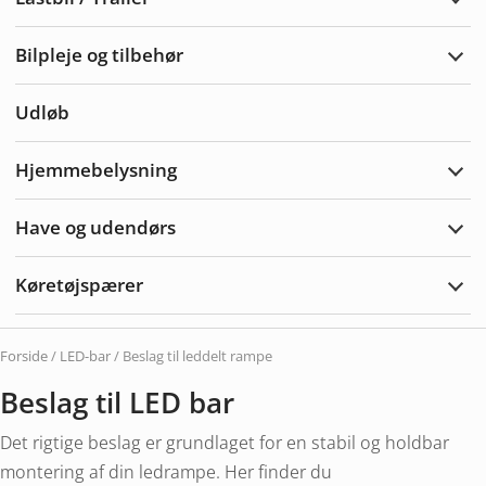
Udvi
Lastb
/
Bilpleje og tilbehør
Trail
Udvi
bilpl
og
Udløb
tilbe
Hjemmebelysning
Udvi
Hjem
Have og udendørs
Udvi
Hav
&
Køretøjspærer
Uden
Udvi
Køre
Forside
/
LED-bar
/ Beslag til leddelt rampe
Beslag til LED bar
Det rigtige beslag er grundlaget for en stabil og holdbar
montering af din ledrampe. Her finder du