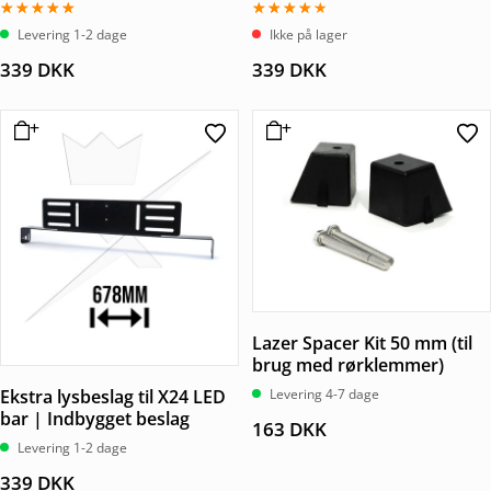
Vurderet
Vurderet
Levering 1-2 dage
Ikke på lager
5.00
4.00
ud af 5
ud af 5
339
DKK
339
DKK
Lazer Spacer Kit 50 mm (til
brug med rørklemmer)
Ekstra lysbeslag til X24 LED
Levering 4-7 dage
bar | Indbygget beslag
163
DKK
Levering 1-2 dage
339
DKK