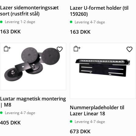
Lazer sidemonteringssæt
Lazer U-formet holder (til
sort (rustfrit stål)
159260)
Levering 1-2 dage
Levering 4-7 dage
163
DKK
163
DKK
Luxtar magnetisk montering
| M8
Nummerpladeholder til
Lazer Linear 18
Levering 4-7 dage
Levering 4-7 dage
405
DKK
673
DKK