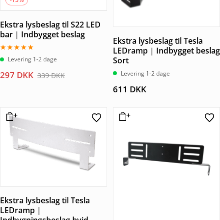
Ekstra lysbeslag til S22 LED
bar | Indbygget beslag
Ekstra lysbeslag til Tesla
LEDramp | Indbygget beslag
Vurderet
Sort
Levering 1-2 dage
5.00
ud af 5
Den
Den
Levering 1-2 dage
297
DKK
339
DKK
oprindelige
aktuelle
611
DKK
pris
pris
var:
er:
339 DKK.
297 DKK.
Ekstra lysbeslag til Tesla
LEDramp |