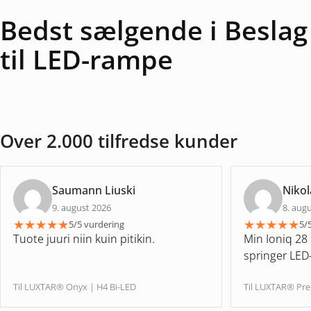
Bedst sælgende i Beslag
til LED-rampe
Over 2.000 tilfredse kunder
Saumann Liuski
Nikol
9. august 2026
8. aug
★
★
★
★
★
★
★
★
★
★
5/5 vurdering
5/
Tuote juuri niin kuin pitikin.
Min Ioniq 28 
springer LED-
Til LUXTAR® Onyx | H4 Bi-LED
Til LUXTAR® Pr