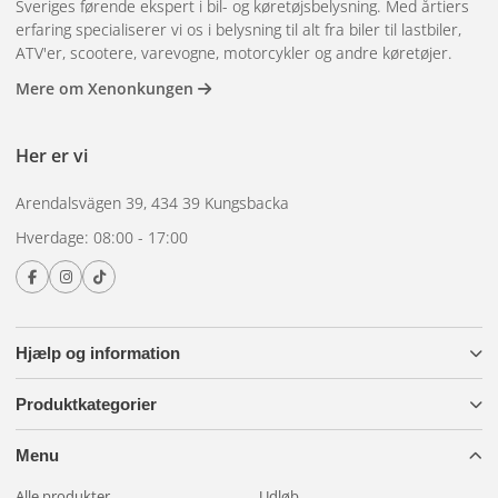
Sveriges førende ekspert i bil- og køretøjsbelysning. Med årtiers
eksempel på en kofanger, et sikkerhedsbur eller en
erfaring specialiserer vi os i belysning til alt fra biler til lastbiler,
rørformet tagbøjle. Justerbar og fleksibel, men sørg for at
ATV'er, scootere, varevogne, motorcykler og andre køretøjer.
diameteren passer til din tagbøjle.
Mere om Xenonkungen
Alle beslag fungerer bedst med en komplet
relækabelsæt
og
Her er vi
for nyere biler, en
XBB-dongle
Vil du springe installationen
helt over? Tjek ud
Monteret og klar
Har du brug for hjælp til
Arendalsvägen 39, 434 39 Kungsbacka
at vælge den rigtige montering?
Kontakt os
.
Hverdage: 08:00 - 17:00
Hjælp og information
Produktkategorier
Menu
Alle produkter
Udløb