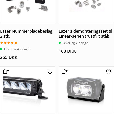
Lazer Nummerpladebeslag
Lazer sidemonteringssæt til
2 stk.
Linear-serien (rustfrit stål)
Levering 4-7 dage
Vurderet
Levering 4-7 dage
163
DKK
5.00
ud af 5
255
DKK