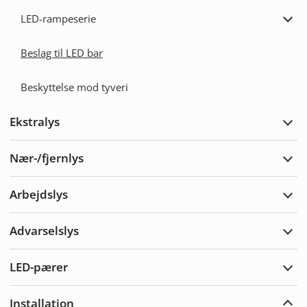
bar-
LED-rampeserie
sæt
Udvi
LED-
ramp
Beslag til LED bar
Beskyttelse mod tyveri
Ekstralys
Udvi
Ekst
Nær-/fjernlys
Udvi
Nær-/
Arbejdslys
Udvi
Arbe
Advarselslys
Udvi
Adva
LED-pærer
Udvi
LED-
pære
Installation