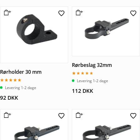
Rørbeslag 32mm
Rørholder 30 mm
Vurderet
Levering 1-2 dage
1.00
Vurderet
Levering 1-2 dage
ud
112
DKK
5.00
af
ud af 5
5
92
DKK