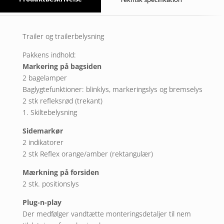
Trailer og trailerbelysning
Pakkens indhold:
Markering på bagsiden
2 bagelamper
Baglygtefunktioner: blinklys, markeringslys og bremselys
2 stk refleksrød (trekant)
1. Skiltebelysning
Sidemarkør
2 indikatorer
2 stk Reflex orange/amber (rektangulær)
Mærkning på forsiden
2 stk. positionslys
Plug-n-play
Der medfølger vandtætte monteringsdetaljer til nem