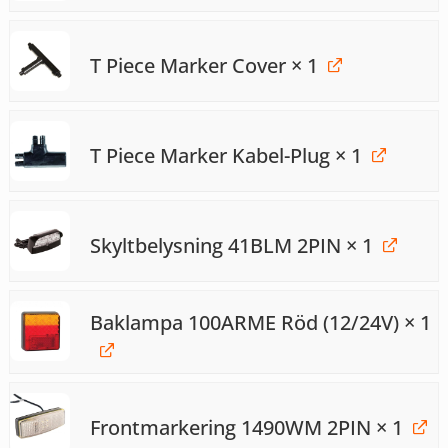
T Piece Marker Cover
× 1
T Piece Marker Kabel-Plug
× 1
Skyltbelysning 41BLM 2PIN
× 1
Baklampa 100ARME Röd (12/24V)
× 1
Frontmarkering 1490WM 2PIN
× 1