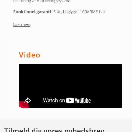
tilslutning af markeringslysene.
Funktionel garanti
: 5 år, baglygte 100ARME har
livstidsgaranti.
Læs mere
Video
Tilmeld dig vores nyhedsbrev