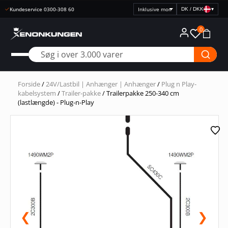
Kundeservice 0300-308 60
DK / DKK
▾
Vælg
prisvisning
0
Forside
/
24V/Lastbil | Anhænger | Anhænger
/
Plug n Play-
kabelsystem
/
Trailer-pakke
/ Trailerpakke 250-340 cm
(lastlængde) - Plug-n-Play
❮
❯