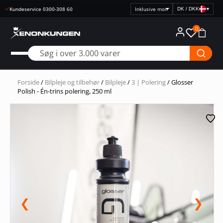
Kundeservice 0300-308 60
DK / DKK
▾
Vælg
prisvisning
0
Forside
/
Bilpleje og tilbehør
/
Bilpleje
/
3 | Polering
/ Glosser
Polish - Én-trins polering, 250 ml
❮
❯