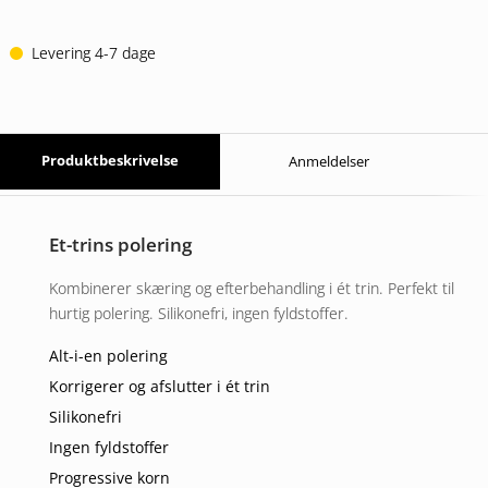
169 DKK.
130 DKK.
Levering 4-7 dage
Produktbeskrivelse
Anmeldelser
Et-trins polering
Kombinerer skæring og efterbehandling i ét trin. Perfekt til
hurtig polering. Silikonefri, ingen fyldstoffer.
Alt-i-en polering
Korrigerer og afslutter i ét trin
Silikonefri
Ingen fyldstoffer
Progressive korn