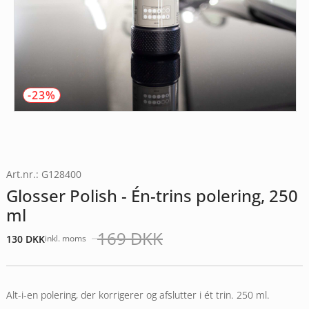
-23%
Art.nr.: G128400
Glosser Polish - Én-trins polering, 250
ml
169
DKK
130
DKK
inkl. moms
Den
Den
oprindelige
aktuelle
pris
pris
var:
er:
Alt-i-en polering, der korrigerer og afslutter i ét trin. 250 ml.