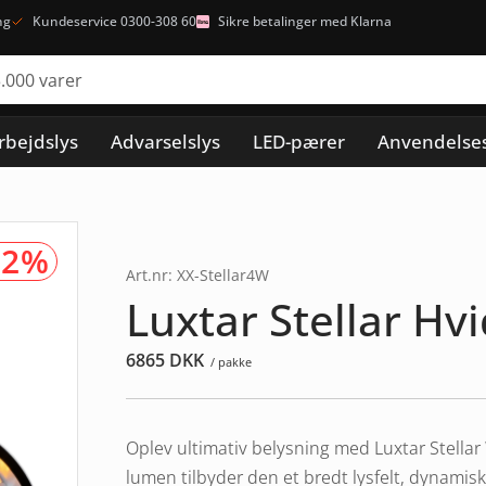
ng
Kundeservice 0300-308 60
Sikre betalinger med Klarna
rbejdslys
Advarselslys
LED-pærer
Anvendelse
32%
Art.nr: XX-Stellar4W
Luxtar Stellar Hv
6865
DKK
/ pakke
Oplev ultimativ belysning med Luxtar Stell
lumen tilbyder den et bredt lysfelt, dynamis