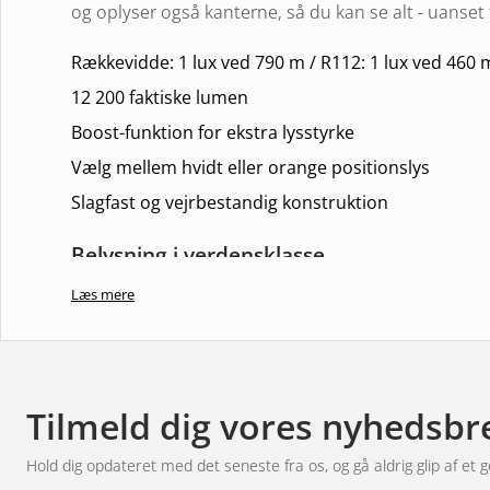
og oplyser også kanterne, så du kan se alt - uanset
Rækkevidde: 1 lux ved 790 m / R112: 1 lux ved 460 
12 200 faktiske lumen
Boost-funktion for ekstra lysstyrke
Vælg mellem hvidt eller orange positionslys
Slagfast og vejrbestandig konstruktion
Belysning i verdensklasse
Læs mere
Med et udvalg af
1 lux ved 790 meter
og en afbala
denne lygte får du ikke kun en klar og tydelig bely
der er let at se på. Perfekt til lange rejser og udfo
tæller. Du ser farer i tide og kan navigere med fuld 
Tilmeld dig vores nyhedsbr
Oplev dynamisk elegance
Hold dig opdateret med det seneste fra os, og gå aldrig glip af et g