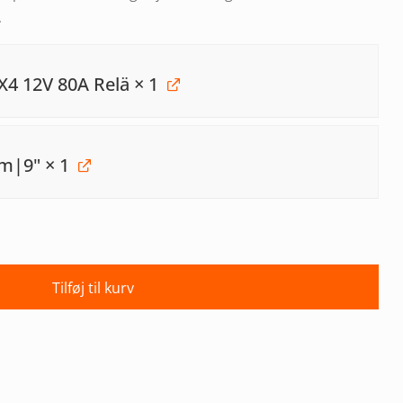
.
X4 12V 80A Relä
× 1
mm|9"
× 1
Tilføj til kurv