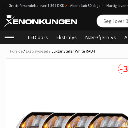
Gratis forsendelse over 1 361 DKK
Åbent køb 30 dage
Hurtig leveri
LED bars
Ekstralys
Nær-/fjernlys
A
Forside
/
Ekstralys-sæt
/ Luxtar Stellar White RAD4
-