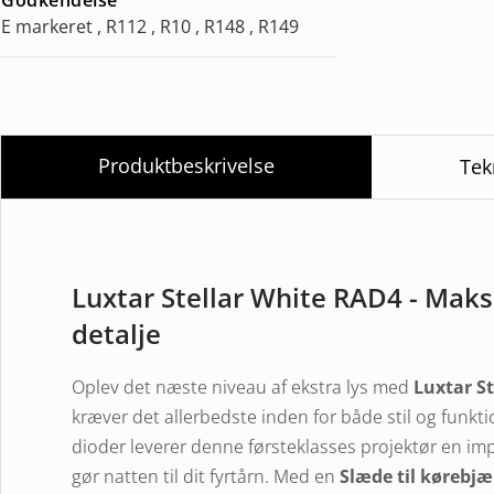
E markeret , R112 , R10 , R148 , R149
Produktbeskrivelse
Tek
Luxtar Stellar White RAD4 - Maks
detalje
Oplev det næste niveau af ekstra lys med
Luxtar S
kræver det allerbedste inden for både stil og funkt
dioder leverer denne førsteklasses projektør en i
gør natten til dit fyrtårn. Med en
Slæde til kørebjæ