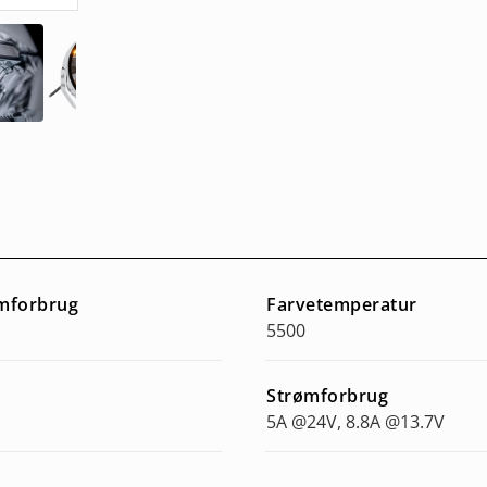
ømforbrug
Farvetemperatur
5500
Strømforbrug
5A @24V, 8.8A @13.7V