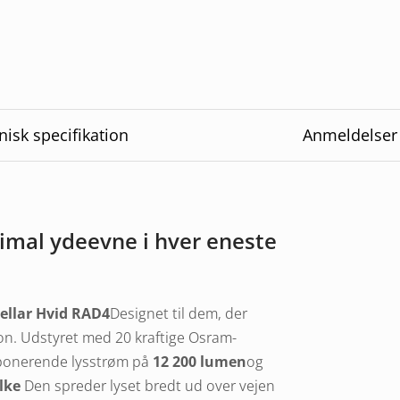
nisk specifikation
Anmeldelser
imal ydeevne i hver eneste
tellar Hvid RAD4
Designet til dem, der
ion. Udstyret med 20 kraftige Osram-
mponerende lysstrøm på
12 200 lumen
og
lke
Den spreder lyset bredt ud over vejen