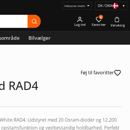
DK / DKK
▾
Vælg
prisvisning
0
Log ind
sområde
Bilvælger
Føj til favoritter
id RAD4
ar White RAD4. Udstyret med 20 Osram-dioder og 12.200
k opstartsfunktion og vejrbestandig holdbarhed. Perfekt