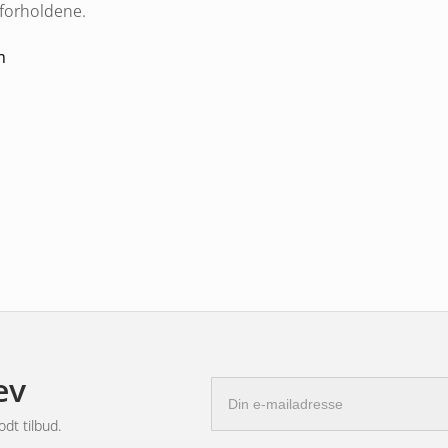
 forholdene.
m
nceret farvetemperatur på
5500K
Med
sning, men også en behagelig lysoplevelse,
rdrende terræn, hvor hver eneste detalje
kontrol.
ev
E-
mail-
odt tilbud.
adresse