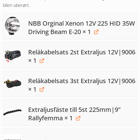
bilen uberørt.
NBB Orginal Xenon 12V 225 HID 35W
Driving Beam E-20
× 1
Reläkabelsats 2st Extraljus 12V|9006
× 1
Reläkabelsats 3st Extraljus 12V|9006
× 1
Extraljusfäste till 5st 225mm|9"
Rallyfemma
× 1