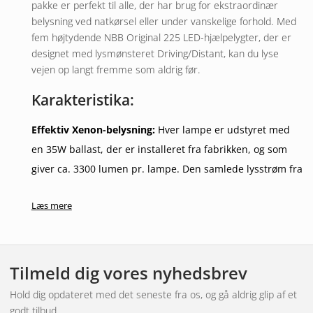
pakke er perfekt til alle, der har brug for ekstraordinær
belysning ved natkørsel eller under vanskelige forhold. Med
fem højtydende NBB Original 225 LED-hjælpelygter, der er
designet med lysmønsteret Driving/Distant, kan du lyse
vejen op langt fremme som aldrig før.
Karakteristika:
Effektiv Xenon-belysning:
Hver lampe er udstyret med
en 35W ballast, der er installeret fra fabrikken, og som
giver ca. 3300 lumen pr. lampe. Den samlede lysstrøm fra
fem lamper udgør imponerende 16500 lumen, hvilket
Læs mere
giver et enestående lysudbytte og rækkevidde.
Bygget til holdbarhed og ydeevne:
Lanternerne er lavet
af glasfiberforstærket plast med en aluminiumsreflektor i
fri form og en klar polykarbonatlinse, der sikrer både
Tilmeld dig vores nyhedsbrev
holdbarhed og optimal lysfordeling.
Hold dig opdateret med det seneste fra os, og gå aldrig glip af et
Komplet samlesæt:
Rally5 Bundle indeholder alt, hvad
godt tilbud.