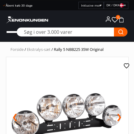
Hurtig levering
DK / DKK
▾
Vælg
prisvisning
0
Forside
/
Ekstralys-sæt
/ Rally 5 NBB225 35W Original
❮
❯