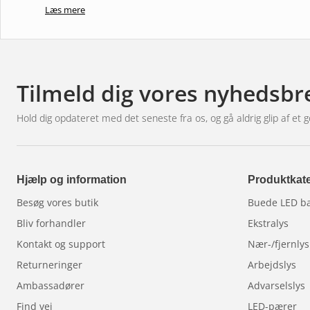
Læs mere
Tilmeld dig vores nyhedsbr
Hold dig opdateret med det seneste fra os, og gå aldrig glip af et g
Hjælp og information
Produktkate
Besøg vores butik
Buede LED b
Bliv forhandler
Ekstralys
Kontakt og support
Nær-/fjernlys
Returneringer
Arbejdslys
Ambassadører
Advarselslys
Find vej
LED-pærer