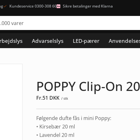
ng
Kundeservice 0300-308 60
Sikre betalinger med Klarna
rbejdslys
Advarselslys
LED-pærer
Anvendelse
POPPY Clip-On 20
Fr.
51
DKK
/ stk
Følgende dufte fås i mini Poppy:
• Kirsebær 20 ml
• Lavendel 20 ml