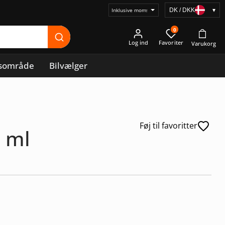
DK / DKK
▾
Vælg
prisvisning
0
Log ind
sområde
Bilvælger
Føj til favoritter
 ml