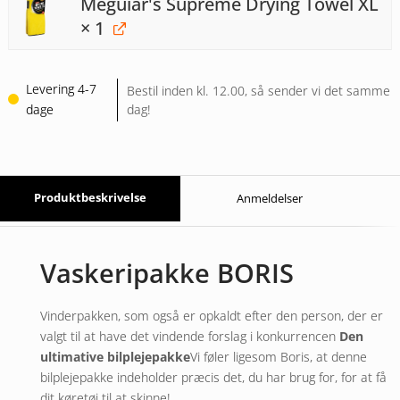
Meguiar's Supreme Drying Towel XL
× 1
Levering 4-7
Bestil inden kl. 12.00, så sender vi det samme
dage
dag!
Produktbeskrivelse
Anmeldelser
Vaskeripakke BORIS
Vinderpakken, som også er opkaldt efter den person, der er
valgt til at have det vindende forslag i konkurrencen
Den
ultimative bilplejepakke
Vi føler ligesom Boris, at denne
bilplejepakke indeholder præcis det, du har brug for, for at få
dit køretøj til at skinne!