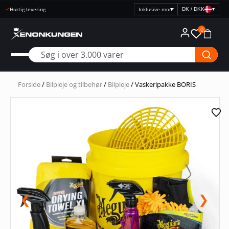
Hurtig levering
DK / DKK
▾
Vælg
prisvisning
0
Forside
/
Bilpleje og tilbehør
/
Bilpleje
/ Vaskeripakke BORIS
❮
❯