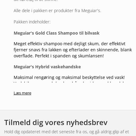
Alle dele i pakken er produkter fra Meguiar's.
Pakken indeholder:
Meguiar's Gold Class Shampoo til bilvask
Meget effektiv shampoo med dejligt skum, der effektivt
fjerner snavs fra lakken og efterlader en skinnende, blank
overflade. Perfekt i spanden og skumlansen!
Meguiar's Hybrid vaskehandske
Maksimal rengøring og maksimal beskyttelse ved vask!
Vask bilen ren med den langhårede side, vend handsken
om for at påføre beskyttelsen med den korthårede side.
Læs mere
Rengøringsmiddel til alle hjul til varme fælge
Slip af med genstridige aflejringer med Hot Rims unikke
skum, der får snavs og bremsestøv til at løbe af BÅDE fælge
Tilmeld dig vores nyhedsbrev
og dæk. Dette er takket være en ny og effektiv formel.
Hold dig opdateret med det seneste fra os, og gå aldrig glip af et
Fantastisk til at vaske dæk før påføring af dækpolering. Brug