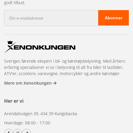
godt tilbud.
KUN på lakerede/klarlakerede/forkromede fælge.
E-
Meguiar's Tæppe- og Interiørrens
Abonner
mail-
Effektiv tekstilrens, der efterlader et pletfrit resultat.
adresse
Virker på selv de mest genstridige pletter som læbestift,
olie, sved og kaffe.
Meguiar's Meguiar's spand
En stilfuld gul 19 liters spand med hank!
Sveriges førende ekspert i bil- og køretøjsbelysning. Med årtiers
erfaring specialiserer vi os i belysning til alt fra biler til lastbiler,
Meguiar's Grit Guard
ATV'er, scootere, varevogne, motorcykler og andre køretøjer.
Et meget smart produkt til at forhindre nye ridser.
Mere om Xenonkungen
Meguiar's Supreme Tørrehåndklæde XL
Supreme Drying Towel er et stort og superblødt
Her er vi
tørrehåndklæde med ekstrem absorberingsevne.
Arendalsvägen 39, 434 39 Kungsbacka
Hverdage: 08:00 - 17:00