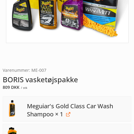
Varenummer: ME-007
BORIS vasketøjspakke
809
DKK
/ stk
Meguiar's Gold Class Car Wash
Shampoo
× 1