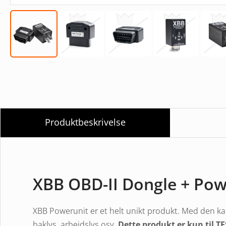
Produktbeskrivelse
XBB OBD-II Dongle + Pow
XBB Powerunit er et helt unikt produkt. Med den ka
baklys, arbejdslys osv.
Dette produkt er kun til T