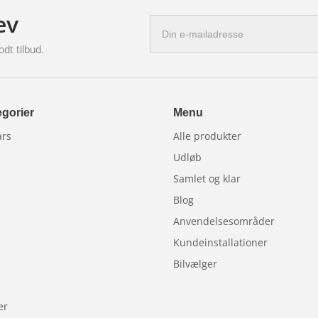
ev
ownload via Play Store.
E-
mail-
den på nye opskrifter til flere biler, så
odt tilbud.
adresse
 og strømforsyning
.
gorier
Menu
ars
Alle produkter
Udløb
Samlet og klar
Blog
Anvendelsesområder
Kundeinstallationer
Bilvælger
er