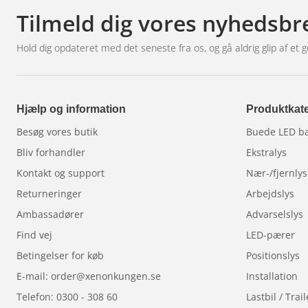
Tilmeld dig vores nyhedsbr
I øjeblikket er appen kun tilgængelig til Android. D
Produktet er under udvikling, og XBB arbejder hele ti
Hold dig opdateret med det seneste fra os, og gå aldrig glip af et g
listen vil blive opdateret regelmæssigt.
Få mere at vide om, hvordan du bruger
XBB Dongle
Hjælp og information
Produktkate
Besøg vores butik
Buede LED b
Bliv forhandler
Ekstralys
Kontakt og support
Nær-/fjernlys
Returneringer
Arbejdslys
Ambassadører
Advarselslys
Find vej
LED-pærer
Betingelser for køb
Positionslys
E-mail: order@xenonkungen.se
Installation
Telefon: 0300 - 308 60
Lastbil / Trail