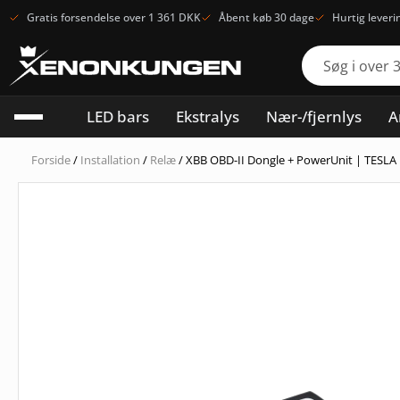
Gratis forsendelse over 1 361 DKK
Åbent køb 30 dage
Hurtig leveri
LED bars
Ekstralys
Nær-/fjernlys
A
Forside
/
Installation
/
Relæ
/ XBB OBD-II Dongle + PowerUnit | TESLA