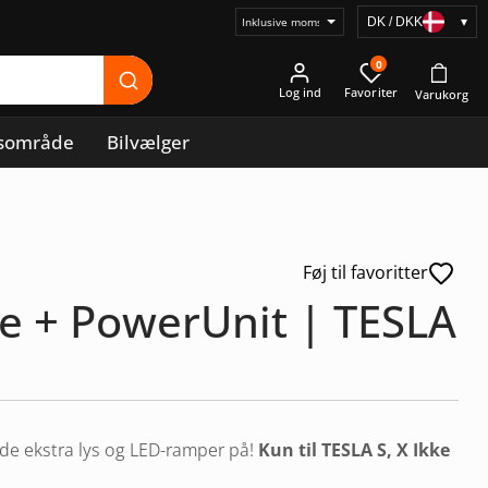
DK / DKK
▾
Vælg
prisvisning
0
Log ind
sområde
Bilvælger
Føj til favoritter
e + PowerUnit | TESLA
nde ekstra lys og LED-ramper på!
Kun til TESLA S, X
Ikke