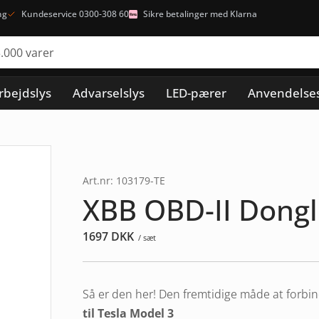
ng
Kundeservice 0300-308 60
Sikre betalinger med Klarna
rbejdslys
Advarselslys
LED-pærer
Anvendelse
Art.nr: 103179-TE
XBB OBD-II Dongl
1697
DKK
/ sæt
Så er den her! Den fremtidige måde at forbi
til Tesla Model 3