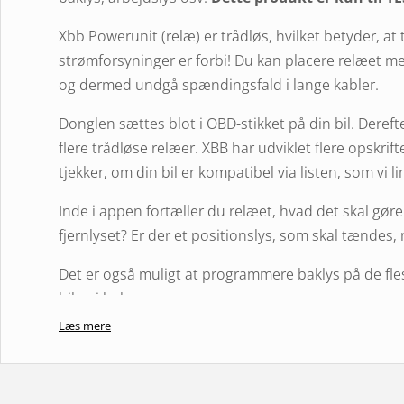
Xbb Powerunit (relæ) er trådløs, hvilket betyder, at 
strømforsyninger er forbi! Du kan placere relæet m
og dermed undgå spændingsfald i lange kabler.
Donglen sættes blot i OBD-stikket på din bil. Deref
flere trådløse relæer. XBB har udviklet flere opskrifter 
tjekker, om din bil er kompatibel via listen, som vi link
Inde i appen fortæller du relæet, hvad det skal g
fjernlyset? Er der et positionslys, som skal tændes
Det er også muligt at programmere baklys på de fle
bilen i bakgear.
Læs mere
Indhold i leveringen
1. Powerunit-relæ
1. Dongle TESKA Edition