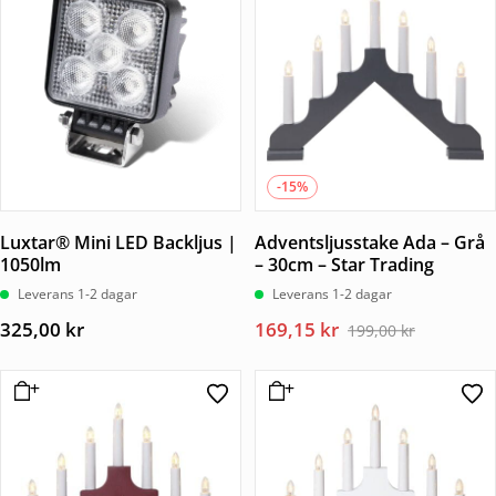
-15%
Luxtar® Mini LED Backljus |
Adventsljusstake Ada – Grå
1050lm
– 30cm – Star Trading
Leverans 1-2 dagar
Leverans 1-2 dagar
Det
Det
325,00
kr
169,15
kr
199,00
kr
ursprungliga
nuvarande
priset
priset
var:
är:
199,00 kr.
169,15 kr.