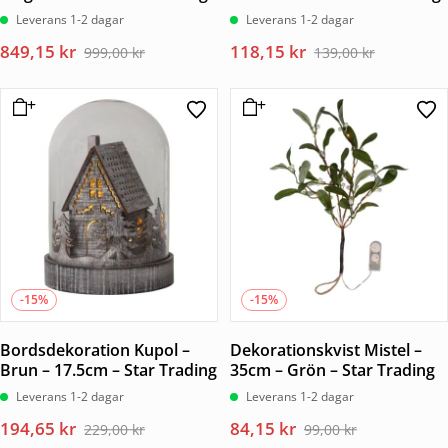
Leverans 1-2 dagar
Leverans 1-2 dagar
Det
Det
Det
Det
849,15
kr
118,15
kr
999,00
kr
139,00
kr
ursprungliga
nuvarande
ursprungliga
nuvarande
priset
priset
priset
priset
var:
är:
var:
är:
999,00 kr.
849,15 kr.
139,00 kr.
118,15 kr.
-15%
-15%
Bordsdekoration Kupol –
Dekorationskvist Mistel –
Brun – 17.5cm – Star Trading
35cm – Grön – Star Trading
Leverans 1-2 dagar
Leverans 1-2 dagar
Det
Det
Det
Det
194,65
kr
84,15
kr
229,00
kr
99,00
kr