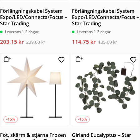
Förlängningskabel System
Förlängningskabel System
Expo/LED/Connecta/Focus –
Expo/LED/Connecta/Focus –
Star Trading
Star Trading
Leverans 1-2 dagar
Leverans 1-2 dagar
Det
Det
Det
Det
203,15
kr
114,75
kr
239,00
kr
135,00
kr
ursprungliga
nuvarande
ursprungliga
nuvarande
priset
priset
priset
priset
var:
är:
var:
är:
239,00 kr.
203,15 kr.
135,00 kr.
114,75 kr.
-15%
-15%
Fot, skärm & stjärna Frozen
Girland Eucalyptus – Star