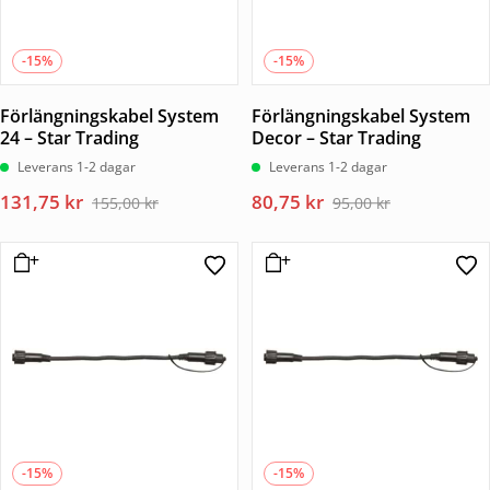
-15%
-15%
Förlängningskabel System
Förlängningskabel System
24 – Star Trading
Decor – Star Trading
Leverans 1-2 dagar
Leverans 1-2 dagar
Det
Det
Det
Det
131,75
kr
80,75
kr
155,00
kr
95,00
kr
ursprungliga
nuvarande
ursprungliga
nuvarande
priset
priset
priset
priset
var:
är:
var:
är:
155,00 kr.
131,75 kr.
95,00 kr.
80,75 kr.
-15%
-15%