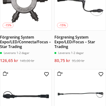
-15%
-15%
Förgrening System
Förgrening System
Expo/LED/Connecta/Focus –
Expo/LED/Focus – Star
Star Trading
Trading
Leverans 1-2 dagar
Leverans 1-2 dagar
Det
Det
Det
Det
126,65
kr
80,75
kr
149,00
kr
95,00
kr
ursprungliga
nuvarande
ursprungliga
nuvarande
priset
priset
priset
priset
var:
är:
var:
är:
149,00 kr.
126,65 kr.
95,00 kr.
80,75 kr.