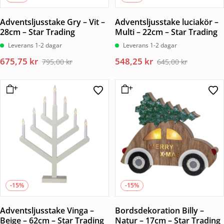
Adventsljusstake Gry – Vit –
Adventsljusstake luciakör –
28cm – Star Trading
Multi – 22cm – Star Trading
Leverans 1-2 dagar
Leverans 1-2 dagar
Det
Det
Det
Det
675,75
kr
548,25
kr
795,00
kr
645,00
kr
ursprungliga
nuvarande
ursprungliga
nuvarande
priset
priset
priset
priset
var:
är:
var:
är:
795,00 kr.
675,75 kr.
645,00 kr.
548,25 kr.
-15%
-15%
Adventsljusstake Vinga –
Bordsdekoration Billy –
Beige – 62cm – Star Trading
Natur – 17cm – Star Trading