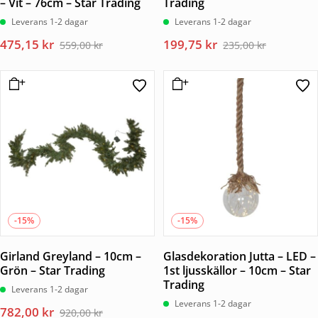
– Vit – 76cm – Star Trading
Trading
Leverans 1-2 dagar
Leverans 1-2 dagar
Det
Det
Det
Det
475,15
kr
199,75
kr
559,00
kr
235,00
kr
ursprungliga
nuvarande
ursprungliga
nuvarande
priset
priset
priset
priset
var:
är:
var:
är:
559,00 kr.
475,15 kr.
235,00 kr.
199,75 kr.
-15%
-15%
Girland Greyland – 10cm –
Glasdekoration Jutta – LED –
Grön – Star Trading
1st ljusskällor – 10cm – Star
Trading
Leverans 1-2 dagar
Leverans 1-2 dagar
Det
Det
782,00
kr
920,00
kr