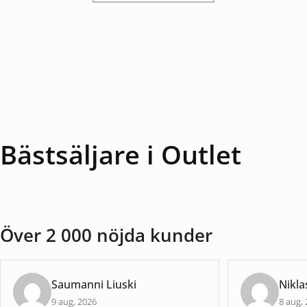
Bästsäljare i Outlet
Över 2 000 nöjda kunder
Saumanni Liuski
Nikla
9 aug, 2026
8 aug,