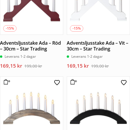
-15%
-15%
Adventsljusstake Ada – Röd
Adventsljusstake Ada – Vit –
– 30cm – Star Trading
30cm – Star Trading
Leverans 1-2 dagar
Leverans 1-2 dagar
Det
Det
Det
Det
169,15
kr
169,15
kr
199,00
kr
199,00
kr
ursprungliga
nuvarande
ursprungliga
nuvarande
priset
priset
priset
priset
var:
är:
var:
är:
199,00 kr.
169,15 kr.
199,00 kr.
169,15 kr.