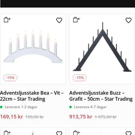
-15%
-15%
Adventsljusstake Bea – Vit –
Adventsljusstake Buzz –
22cm – Star Trading
Grafit – 50cm – Star Trading
Leverans 1-2 dagar
Leverans 4-7 dagar
Det
Det
Det
Det
169,15
kr
913,75
kr
199,00
kr
1 075,00
kr
ursprungliga
nuvarande
ursprungliga
nuvarande
priset
priset
priset
priset