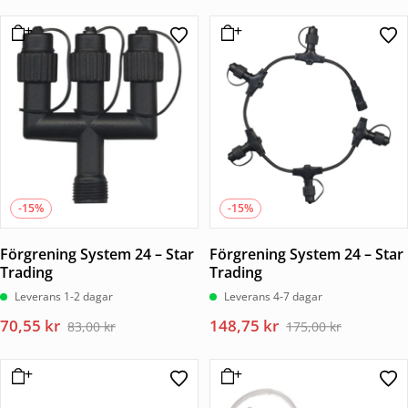
ursprungliga
nuvarande
ursprungliga
nuvarande
priset
priset
priset
priset
var:
är:
var:
är:
229,00 kr.
194,65 kr.
99,00 kr.
84,15 kr.
-15%
-15%
Förgrening System 24 – Star
Förgrening System 24 – Star
Trading
Trading
Leverans 1-2 dagar
Leverans 4-7 dagar
Det
Det
Det
Det
70,55
kr
148,75
kr
83,00
kr
175,00
kr
ursprungliga
nuvarande
ursprungliga
nuvarande
priset
priset
priset
priset
var:
är:
var:
är: