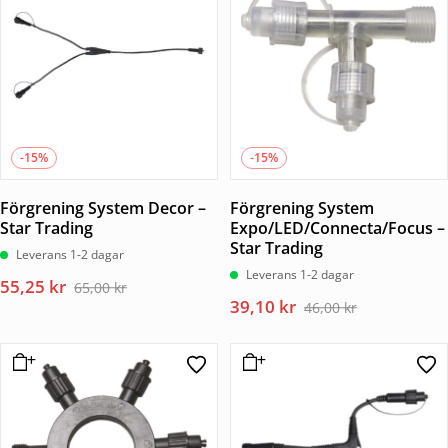
83,00 kr.
70,55 kr.
175,00 kr.
148,75 kr.
-15%
-15%
Förgrening System Decor –
Förgrening System
Star Trading
Expo/LED/Connecta/Focus –
Star Trading
Leverans 1-2 dagar
Leverans 1-2 dagar
Det
Det
55,25
kr
65,00
kr
Det
Det
39,10
kr
ursprungliga
nuvarande
46,00
kr
ursprungliga
nuvarande
priset
priset
priset
priset
var:
är:
var:
är:
65,00 kr.
55,25 kr.
46,00 kr.
39,10 kr.