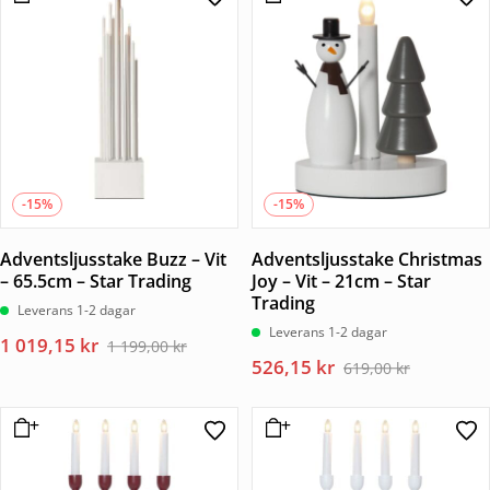
var:
är:
var:
är:
199,00 kr.
169,15 kr.
1
913,75 kr.
075,00 kr.
-15%
-15%
Adventsljusstake Buzz – Vit
Adventsljusstake Christmas
– 65.5cm – Star Trading
Joy – Vit – 21cm – Star
Trading
Leverans 1-2 dagar
Leverans 1-2 dagar
Det
Det
1 019,15
kr
1 199,00
kr
Det
Det
526,15
kr
ursprungliga
nuvarande
619,00
kr
ursprungliga
nuvarande
priset
priset
priset
priset
var:
är:
var:
är:
1
1
619,00 kr.
526,15 kr.
199,00 kr.
019,15 kr.