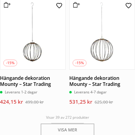
priset
priset
var:
är:
var:
är:
255,00 kr.
216,75 kr.
210,00 kr.
178,50 kr.
-15%
-15%
Hängande dekoration
Hängande dekoration
Mounty – Star Trading
Mounty – Star Trading
Leverans 1-2 dagar
Leverans 4-7 dagar
Det
Det
Det
Det
424,15
kr
531,25
kr
499,00
kr
625,00
kr
ursprungliga
nuvarande
ursprungliga
nuvarande
priset
priset
priset
priset
Visar 39 av 272 produkter
var:
är:
var:
är:
499,00 kr.
424,15 kr.
625,00 kr.
531,25 kr.
VISA MER