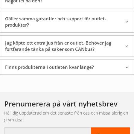
något fel på den?
på att du köper en produkt som vi vet håller vad den lovar.
Har du funderat på att uppgradera belysningen men
Gäller samma garantier och support för outlet-
produkter?
budgeten har känts för tight? Vår outlet är din chans att ta
steget från trött halogen till kraftfull LED, eller att äntligen
montera de där extraljusen du drömt om. Även om du
Jag köpte ett extraljus från er outlet. Behöver jag
fortfarande tänka på saker som CANbus?
handlar till ett reducerat pris, får du alltid tillgång till vår
expertkunskap. Vi hjälper dig med installationsfrågor och
ser till att du blir nöjd med ditt köp.
Finns produkterna i outleten kvar länge?
Så gör du det bästa
fyndet i vår Outlet
Prenumerera på vårt nyhetsbrev
Håll dig uppdaterad om det senaste från oss och missa aldrig en
grym deal.
För att du ska känna dig helt trygg med ditt köp är det
E-