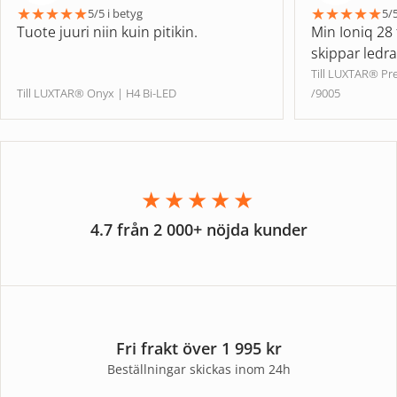
★
★
★
★
★
★
★
★
★
★
5/5 i betyg
5/5
Tuote juuri niin kuin pitikin.
Min Ioniq 28 
skippar ledr
Till LUXTAR® P
Till LUXTAR® Onyx | H4 Bi-LED
/9005
★★★★★
4.7 från 2 000+ nöjda kunder
Fri frakt över 1 995 kr
Beställningar skickas inom 24h