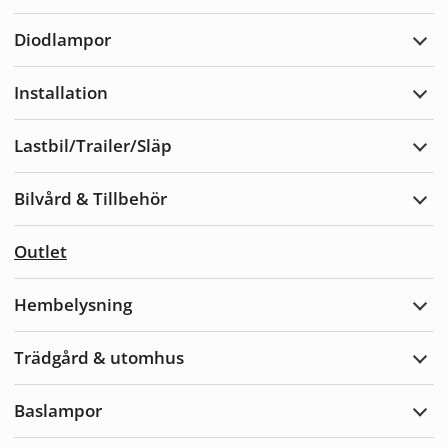
Varn
Diodlampor
Expa
Diod
Installation
Expa
Insta
Lastbil/Trailer/Släp
Expa
Lastb
Bilvård & Tillbehör
Expa
Bilvå
&
Outlet
Tillb
Hembelysning
Expa
Hemb
Trädgård & utomhus
Expa
Träd
&
Baslampor
utom
Expa
Basl