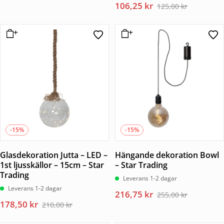
Det
Det
106,25
kr
ursprungliga
nuvarande
125,00
kr
ursprungliga
nuvarande
priset
priset
priset
priset
var:
är:
var:
är:
920,00 kr.
782,00 kr.
125,00 kr.
106,25 kr.
-15%
-15%
Glasdekoration Jutta – LED –
Hängande dekoration Bowl
1st ljusskällor – 15cm – Star
– Star Trading
Trading
Leverans 1-2 dagar
Leverans 1-2 dagar
Det
Det
216,75
kr
255,00
kr
Det
Det
178,50
kr
ursprungliga
nuvarande
210,00
kr
ursprungliga
nuvarande
priset
priset