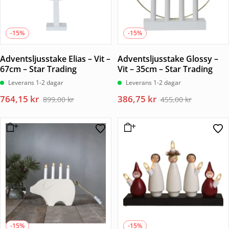
-15%
-15%
Adventsljusstake Elias – Vit –
Adventsljusstake Glossy –
67cm – Star Trading
Vit – 35cm – Star Trading
Leverans 1-2 dagar
Leverans 1-2 dagar
Det
Det
Det
Det
764,15
kr
386,75
kr
899,00
kr
455,00
kr
ursprungliga
nuvarande
ursprungliga
nuvarande
priset
priset
priset
priset
var:
är:
var:
är:
899,00 kr.
764,15 kr.
455,00 kr.
386,75 kr.
-15%
-15%