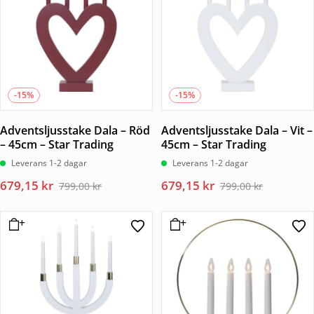
-15%
-15%
Adventsljusstake Dala – Röd
Adventsljusstake Dala – Vit –
– 45cm – Star Trading
45cm – Star Trading
Leverans 1-2 dagar
Leverans 1-2 dagar
Det
Det
Det
Det
679,15
kr
679,15
kr
799,00
kr
799,00
kr
ursprungliga
nuvarande
ursprungliga
nuvarande
priset
priset
priset
priset
var:
är:
var:
är:
799,00 kr.
679,15 kr.
799,00 kr.
679,15 kr.