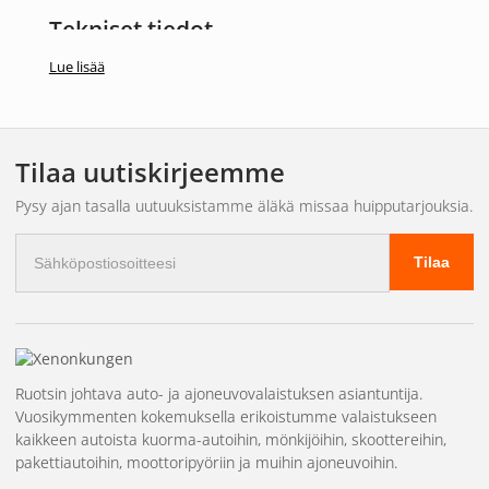
Tekniset tiedot
Lue lisää
Merkki: XENONKUNGEN
Malli: 1B 12V
Kaapelin pituus: 3M
Tilaa uutiskirjeemme
Jännite: 12V
Rele: 60A
Pysy ajan tasalla uutuuksistamme äläkä missaa huipputarjouksia.
Sulake: 40A
Sähköpostiosoite
Paino: 0,44kg
Tilaa
Ominaisuudet ja toiminnot
Varustettu suojaavalla joustoletkulla, joka vähentää
kaapelivaurioita ahtaissa tiloissa, varmistaa, ettei EMC-
Ruotsin johtava auto- ja ajoneuvovalaistuksen asiantuntija.
säteilyä pääse vuotamaan, ja estää kaapeleita
Vuosikymmenten kokemuksella erikoistumme valaistukseen
hankautumasta ajoneuvon runkoon. Voi syöttää valaisimia
kaikkeen autoista kuorma-autoihin, mönkijöihin, skoottereihin,
jopa noin 300 W:n teholla.
pakettiautoihin, moottoripyöriin ja muihin ajoneuvoihin.