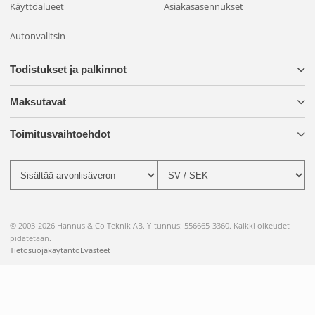
Käyttöalueet
Asiakasasennukset
Autonvalitsin
Todistukset ja palkinnot
Maksutavat
Toimitusvaihtoehdot
© 2003-2026 Hannus & Co Teknik AB. Y-tunnus: 556665-3360. Kaikki oikeudet
pidätetään.
Tietosuojakäytäntö
Evästeet