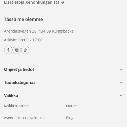
Liitettävyys
Lisätietoja Xenonkungenistä
Sisältää 9006-liittimen nopeaa kytkentää varten, 60A-releen,
Tässä me olemme
jossa on 40A-sulake, joka mahdollistaa suurten lamppujen
virransyötön ongelmitta.
Arendalsvägen 39, 434 39 Kungsbacka
Takuu
Arkisin: 08:00 - 17:00
1 vuosi
Toimituksen sisältö
Ohjeet ja tiedot
Jokainen tilaus sisältää 1 täydellisen relekytkentäsarjan ja 1
virtavarkaan.
Tuotekategoriat
Huomaa, että jotkin autot vaativat erityisiä releratkaisuja
Valikko
(ks. lisävarusteet).
XBB
) johtuen ns. Can-väylän valvonnasta.
Tämä koskee lähinnä uudempia eurooppalaisia autoja, joissa
Kaikki tuotteet
Outlet
on LED- tai ksenonvalot.
Asennettuna ja valmiina
Blogi