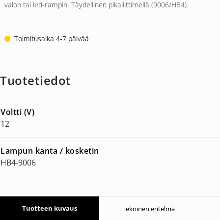
valon tai led-rampin. Täydellinen pikaliittimellä (9006/HB4).
Toimitusaika 4-7 päivää
Tuotetiedot
Voltti (V)
12
Lampun kanta / kosketin
HB4-9006
Tuotteen kuvaus
Tekninen eritelmä