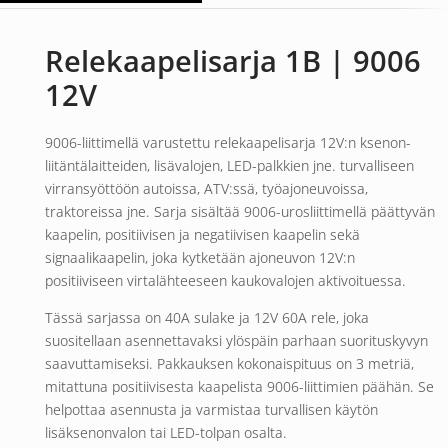
Relekaapelisarja 1B | 9006
12V
9006-liittimellä varustettu relekaapelisarja 12V:n ksenon-
liitäntälaitteiden, lisävalojen, LED-palkkien jne. turvalliseen
virransyöttöön autoissa, ATV:ssä, työajoneuvoissa,
traktoreissa jne. Sarja sisältää 9006-urosliittimellä päättyvän
kaapelin, positiivisen ja negatiivisen kaapelin sekä
signaalikaapelin, joka kytketään ajoneuvon 12V:n
positiiviseen virtalähteeseen kaukovalojen aktivoituessa.
Tässä sarjassa on 40A sulake ja 12V 60A rele, joka
suositellaan asennettavaksi ylöspäin parhaan suorituskyvyn
saavuttamiseksi. Pakkauksen kokonaispituus on 3 metriä,
mitattuna positiivisesta kaapelista 9006-liittimien päähän. Se
helpottaa asennusta ja varmistaa turvallisen käytön
lisäksenonvalon tai LED-tolpan osalta.