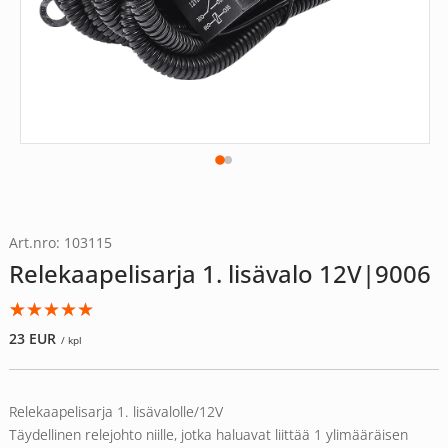
Art.nro: 103115
Relekaapelisarja 1. lisävalo 12V|9006
Arvio
5
5.00
23
EUR
/ kpl
5:stä
perustuen
asiakkaan
Relekaapelisarja 1. lisävalolle/12V
arvotukseen.
Täydellinen relejohto niille, jotka haluavat liittää 1 ylimääräisen