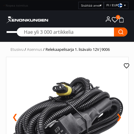
Nopea toimitus
FI / EUR
▾
Valitse
hintanäyttö
0
Etusivu
/
Asennus
/ Relekaapelisarja 1. lisävalo 12V|9006
❮
❯