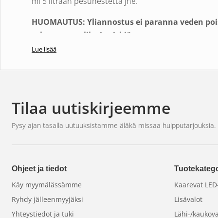
ml 5 litraan pesunestettä jne.
HUOMAUTUS: Yliannostus ei paranna veden pois
tahmean tuulilasin riskiä.
Lue lisää
2
Käytä pesukonetoimintoa normaalisti.
3.
Joo, ei se niin vaikeaa ole
Repel – Lasin käsittely
on pesunesteen lisäaine, 
Tilaa uutiskirjeemme
erittäin hyvän valuman, mikä tekee ajamisesta pa
Erittäin liukas ja etuna on, että käytät vähemmän 
Pysy ajan tasalla uutuuksistamme äläkä missaa huipputarjouksia.
puhtaampana pidempään, ja tietenkin sillä on palj
vaikutuksen ansiosta. Peittää myös jossain määrin
tuoksun kevyellä "metsämarjojen tuoksulla". 100 ml 
Ohjeet ja tiedot
Tuotekatego
mutta olemme huomanneet, että se toimii myös väh
Käy myymälässämme
Kaarevat LED-
voit edetä puolikkaalla pullosta ensin jne., jos halua
Ryhdy jälleenmyyjäksi
Lisävalot
Yhteystiedot ja tuki
Lähi-/kaukova