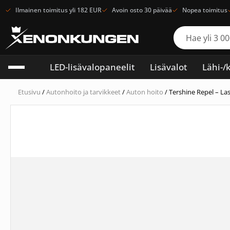
Ilmainen toimitus yli 182 EUR
Avoin osto 30 päivää
Nopea toimitus
LED-lisävalopaneelit
Lisävalot
Lähi-/
Etusivu
/
Autonhoito ja tarvikkeet
/
Auton hoito
/ Tershine Repel – Las