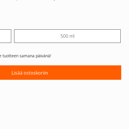
500 ml
me tuotteen samana päivänä!
Lisää ostoskoriin