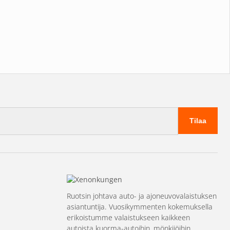
Tilaa
Ruotsin johtava auto- ja ajoneuvovalaistuksen
asiantuntija. Vuosikymmenten kokemuksella
erikoistumme valaistukseen kaikkeen
autoista kuorma-autoihin, mönkijöihin,