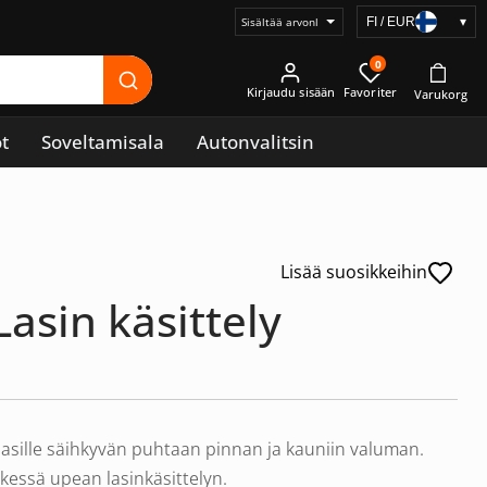
FI / EUR
▾
Valitse
hintanäyttö
0
Kirjaudu sisään
t
Soveltamisala
Autonvalitsin
Lisää suosikkeihin
Lasin käsittely
ilasille säihkyvän puhtaan pinnan ja kauniin valuman.
kessä upean lasinkäsittelyn.