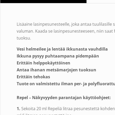
Lisäaine lasinpesunesteelle, joka antaa tuulilasill
valuman. Kaada se lasinpesunesteeseen, niin saat 
tuoksu.
Vesi helmeilee ja lentää ikkunasta vauhdilla
Ikkuna pysyy puhtaampana pidempään
Erittäin helppokäyttöinen
Antaa ihanan metsämarjojen tuoksun
Erittäin tehokas
Tuote on valmistettu ilman per- ja polyfluorattu
Repel – Näkyvyyden parantajan käyttöohjeet:
1.
Sekoita 20 ml Repeliä litraa pesunestettä kohden