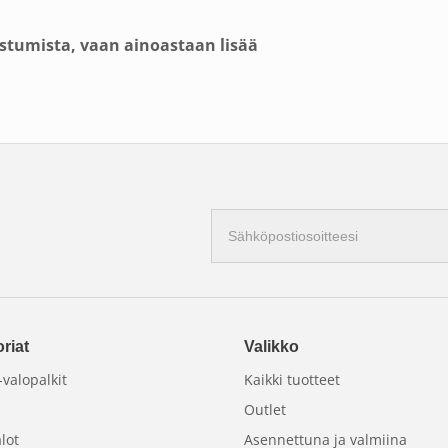
tumista, vaan ainoastaan lisää
joka tekee ikkunasta puhtaamman ja saat
Sähköpostiosoite
ljon helpompaa märämmissä olosuhteissa.
pesunestettä, koska ikkuna pysyy
on helpompi ajaa sateessa hydrofobisen
 itse pesunesteen epämiellyttävän
on tarkoitettu 4-5 litraan pesunestettä,
riat
Valikko
emmällä ja suuremmalla määrällä, ts.
valopalkit
Kaikki tuotteet
t.
Outlet
lot
Asennettuna ja valmiina