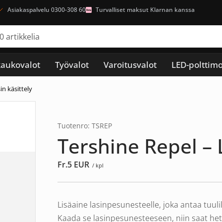
Asiakaspalvelu 0300-308 60
Turvalliset maksut Klarnan kanssa
kaukovalot
Työvalot
Varoitusvalot
LED-polttimo
in käsittely
Tuotenro: TSREP
Tershine Repel – 
Fr.
5
EUR
/ kpl
Lisäaine lasinpesunesteelle, joka antaa tuul
Kaada se lasinpesunesteeseen, niin saat het