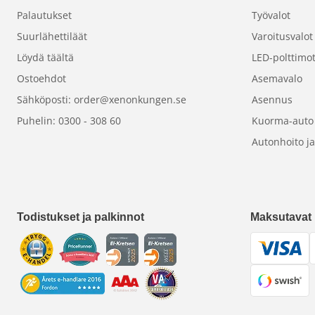
Palautukset
Työvalot
Suurlähettiläät
Varoitusvalot
Löydä täältä
LED-polttimo
Ostoehdot
Asemavalo
Sähköposti: order@xenonkungen.se
Asennus
Puhelin: 0300 - 308 60
Kuorma-auto
Autonhoito ja
Todistukset ja palkinnot
Maksutavat