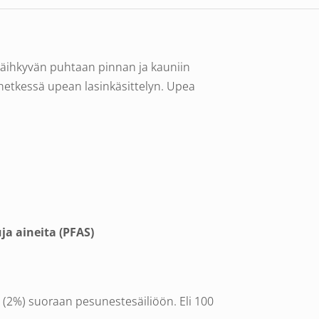
e säihkyvän puhtaan pinnan ja kauniin
hetkessä upean lasinkäsittelyn. Upea
ja aineita (PFAS)
 (2%) suoraan pesunestesäiliöön. Eli 100