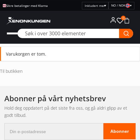
Sikre betalinger med Klarna
NO / NOK
▾
Velg
prisvisning
0
Varukorgen er tom.
Til butikken
Abonner på vårt nyhetsbrev
Hold deg oppdatert på det siste fra oss, og gå aldri glipp av et
godt tilbud.
E-
Abonner
postadresse