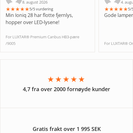
8. august 2026
4. aug
★
★
★
★
★
★
★
★
★
★
5/5 vurdering
5/
Min Ioniq 28 har flotte fjernlys,
Gode lamper
hopper over LED-lysene!
For LUXTAR® Premium Canbus HB3-pære
/9005
For LUXTAR® On
★★★★★
4,7 fra over 2000 fornøyde kunder
Gratis frakt over 1 995 SEK