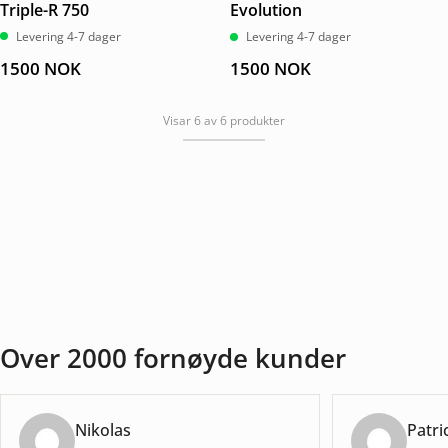
Triple-R 750
Evolution
Levering 4-7 dager
Levering 4-7 dager
1500
NOK
1500
NOK
Visar 6 av 6 produkter
Over 2000 fornøyde kunder
Nikolas
Patri