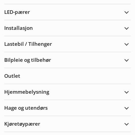
Vars
LED-pærer
Utvi
LED-
pære
Installasjon
Utvi
Insta
Lastebil / Tilhenger
Utvi
Laste
/
Bilpleie og tilbehør
Tilh
Utvi
bilpl
og
Outlet
tilbe
Hjemmebelysning
Utvi
Hjem
Hage og utendørs
Utvi
hage
og
Kjøretøypærer
uten
Utvi
Kjør