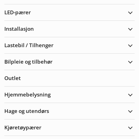
Vars
LED-pærer
Utvi
LED-
pære
Installasjon
Utvi
Insta
Lastebil / Tilhenger
Utvi
Laste
/
Bilpleie og tilbehør
Tilh
Utvi
bilpl
og
Outlet
tilbe
Hjemmebelysning
Utvi
Hjem
Hage og utendørs
Utvi
hage
og
Kjøretøypærer
uten
Utvi
Kjør