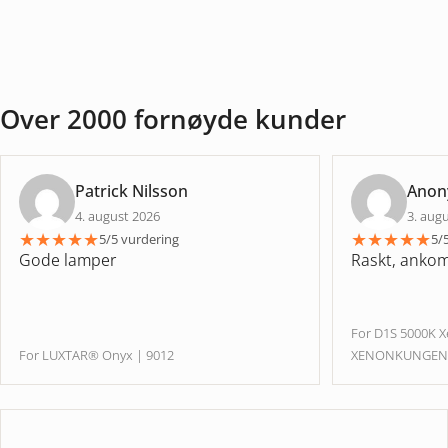
Over 2000 fornøyde kunder
Patrick Nilsson
Ano
4. august 2026
3. aug
★
★
★
★
★
★
★
★
★
★
5/5 vurdering
5/
Gode lamper
Raskt, ankom 
For D1S 5000K 
For LUXTAR® Onyx | 9012
XENONKUNGE