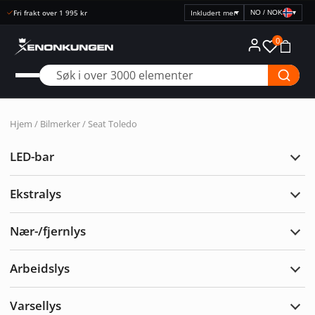
Fri frakt over 1 995 kr
NO / NOK
▾
Velg
prisvisning
0
Hjem
/ Bilmerker / Seat Toledo
LED-bar
Utvi
LED-
bar
Ekstralys
Utvi
Ekst
Nær-/fjernlys
Utvi
Nær-/
Arbeidslys
Utvi
Arbe
Varsellys
Utvi