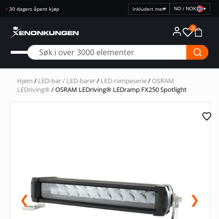
NO / NOK
▾
Velg
prisvisning
0
Hjem
/
LED-bar / LED-barer
/
LED-rampeserie
/
OSRAM
LEDriving®
/ OSRAM LEDriving® LEDramp FX250 Spotlight
❮
❯