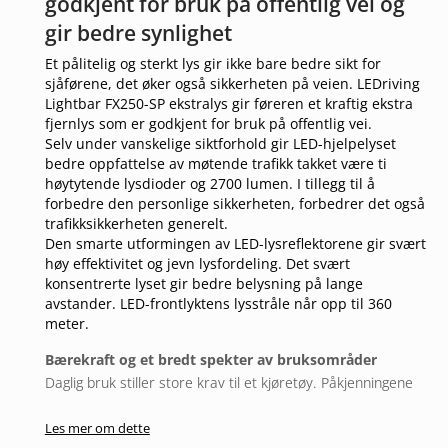
godkjent for bruk på offentlig vei og
gir bedre synlighet
Et pålitelig og sterkt lys gir ikke bare bedre sikt for
sjåførene, det øker også sikkerheten på veien. LEDriving
Lightbar FX250-SP ekstralys gir føreren et kraftig ekstra
fjernlys som er godkjent for bruk på offentlig vei.
Selv under vanskelige siktforhold gir LED-hjelpelyset
bedre oppfattelse av møtende trafikk takket være ti
høytytende lysdioder og 2700 lumen. I tillegg til å
forbedre den personlige sikkerheten, forbedrer det også
trafikksikkerheten generelt.
Den smarte utformingen av LED-lysreflektorene gir svært
høy effektivitet og jevn lysfordeling. Det svært
konsentrerte lyset gir bedre belysning på lange
avstander. LED-frontlyktens lysstråle når opp til 360
meter.
Bærekraft og et bredt spekter av bruksområder
Daglig bruk stiller store krav til et kjøretøy. Påkjenningene
påvirker også LED-hjelpelyset. Derfor er det utstyrt med en
Les mer om dette
ekstremt slitesterk polykarbonatlinse som tåler tøffe forhold