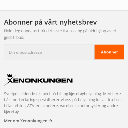
i lange perioder.
Men det er ikke bare materialer av høy kvalitet som bidrar
til holdbarheten: Det integrerte drivverket og
Abonner på vårt nyhetsbrev
varmestyringssystemet spiller også en viktig rolle for LED-
lysets lange levetid.
Hold deg oppdatert på det siste fra oss, og gå aldri glipp av et
Over- og underspenningsbeskyttelsen bryter automatisk
godt tilbud.
kretsen når den forhåndsbestemte strømmen overskrides i
E-
en spesifisert tidsperiode. Det forhindrer midlertidig
Abonner
postadresse
overoppheting og forlenger levetiden til LED-ekstralyset.
Mer lys er viktig - ikke bare på veien: Sterk belysning er
avgjørende i terrenget, på grus- og skogsbilveier som ikke er
opplyst, og i landbruket.
Derfor kan LEDriving Lightbar FX250-SP LED ekstralys enkelt
monteres på 4×4- og nyttekjøretøy, samt på industri- og
anleggskjøretøy.
Sveriges ledende ekspert på bil- og kjøretøybelysning. Med flere
tiår med erfaring spesialiserer vi oss på belysning for alt fra biler
Søkelys
har et retningsbestemt lys som gjør at lyset når så
til lastebiler, ATV-er, scootere, varebiler, motorsykler og andre
langt som mulig.
kjøretøy.
Mer om Xenonkungen