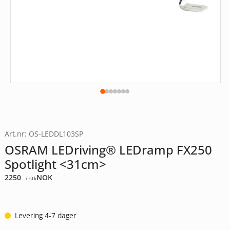
Art.nr: OS-LEDDL103SP
OSRAM LEDriving® LEDramp FX250
Spotlight <31cm>
2250
NOK
/ stk
Levering 4-7 dager