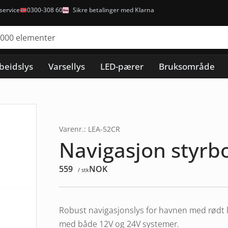
ervice
0300-308 60
Sikre betalinger med Klarna
beidslys
Varsellys
LED-pærer
Bruksområde
Varenr.: LEA-52CR
Navigasjon styrb
559
NOK
/ stk
Robust navigasjonslys for havnen med rødt 
med både 12V og 24V systemer.