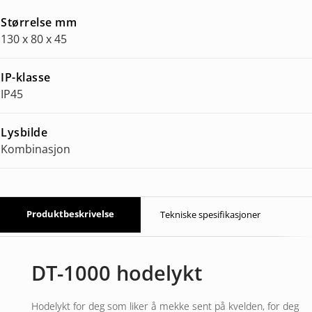
Størrelse mm
130 x 80 x 45
IP-klasse
IP45
Lysbilde
Kombinasjon
Produktbeskrivelse
Tekniske spesifikasjoner
DT-1000 hodelykt
Hodelykt for deg som liker å mekke sent på kvelden, for deg