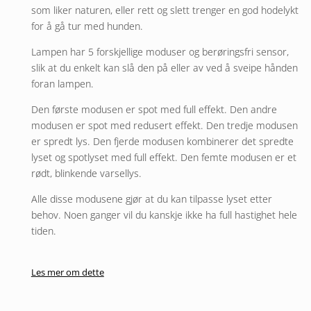
som liker naturen, eller rett og slett trenger en god hodelykt
for å gå tur med hunden.
Lampen har 5 forskjellige moduser og berøringsfri sensor,
slik at du enkelt kan slå den på eller av ved å sveipe hånden
foran lampen.
Den første modusen er spot med full effekt. Den andre
modusen er spot med redusert effekt. Den tredje modusen
er spredt lys. Den fjerde modusen kombinerer det spredte
lyset og spotlyset med full effekt. Den femte modusen er et
rødt, blinkende varsellys.
Alle disse modusene gjør at du kan tilpasse lyset etter
behov. Noen ganger vil du kanskje ikke ha full hastighet hele
tiden.
Smarter Headlamp DT-800 har en ekstra tykk stropp, slik at
Les mer om dette
den sitter komfortabelt, men likevel stabilt på hodet, med
god justeringsmulighet. Braketten kan vinkles hvis du
trenger lyset nedover i stedet for forover.