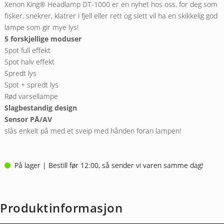
135 NOK.
95 NOK.
Xenon King® Headlamp DT-1000 er en nyhet hos oss, for deg som
fisker, snekrer, klatrer i fjell eller rett og slett vil ha en skikkelig god
lampe som gir mye lys!
5 forskjellige moduser
Spot full effekt
Spot halv effekt
Spredt lys
Spot + spredt lys
Rød varsellampe
Slagbestandig design
Sensor PÅ/AV
slås enkelt på med et sveip med hånden foran lampen!
På lager | Bestill før 12:00, så sender vi varen samme dag!
Produktinformasjon