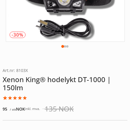
-30%
Art.nr: 8103X
Xenon King® hodelykt DT-1000 |
150lm
Vurdert
3
5.00
135
NOK
95
NOK
inkl. mva.
/ stk
av 5
Opprinnelig
Nåværende
basert på
pris
pris
kundevurderinger
var:
er: