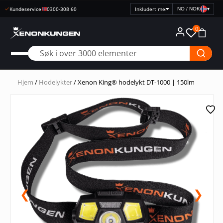
Kundeservice
0300-308 60
NO / NOK
▾
Velg
prisvisning
0
Hjem
/
Hodelykter
/ Xenon King® hodelykt DT-1000 | 150lm
❮
❯