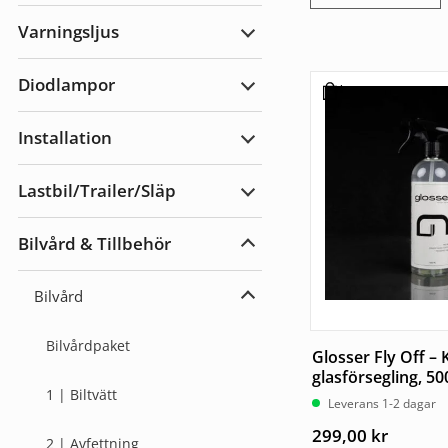
Arbetsbelysning
Varningsljus
Expandera
Varningsljus
Diodlampor
Expandera
Diodlampor
Installation
Expandera
Installation
Lastbil/Trailer/Släp
Expandera
Lastbil/Trailer/Släp
Bilvård & Tillbehör
Expandera
Bilvård
&
Bilvård
Tillbehör
Expandera
Bilvård
Bilvårdpaket
Glosser Fly Off –
glasförsegling, 5
1 | Biltvätt
Leverans 1-2 dagar
299,00
kr
2 | Avfettning