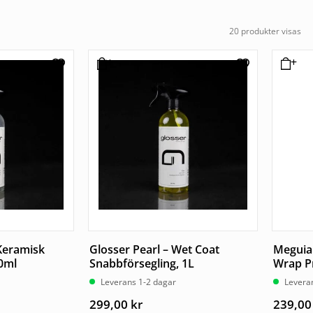
20 produkter visas
 Keramisk
Glosser Pearl – Wet Coat
Meguiar
00ml
Snabbförsegling, 1L
Wrap Pr
Leverans 1-2 dagar
Levera
299,00
kr
239,0