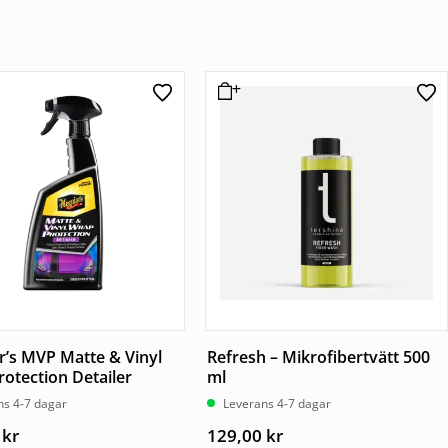
’s MVP Matte & Vinyl
Refresh – Mikrofibertvätt 500
otection Detailer
ml
ns 4-7 dagar
Leverans 4-7 dagar
0
kr
129,00
kr