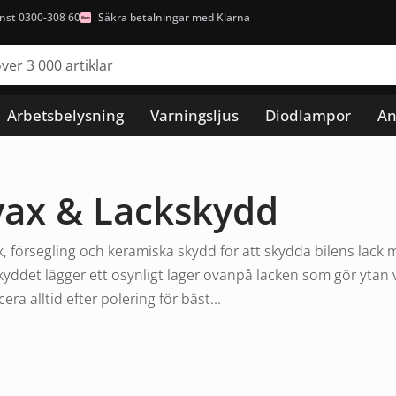
nst 0300-308 60
Säkra betalningar med Klarna
Arbetsbelysning
Varningsljus
Diodlampor
An
lvax & Lackskydd
 försegling och keramiska skydd för att skydda bilens lack mo
kyddet lägger ett osynligt lager ovanpå lacken som gör ytan
cera alltid efter polering för bäst...