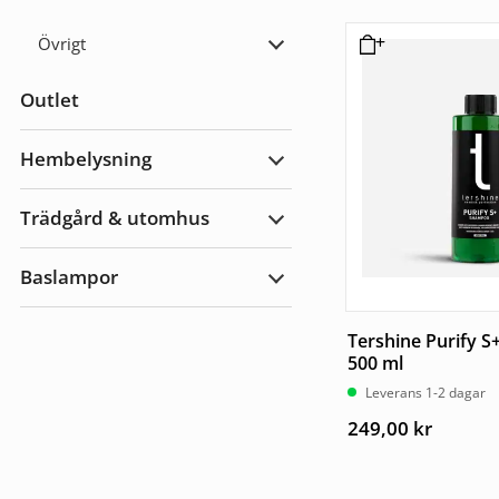
Biltillbehör
Övrigt
Expandera
Övrigt
Outlet
Hembelysning
Expandera
Hembelysning
Trädgård & utomhus
Expandera
Trädgård
&
Baslampor
utomhus
Expandera
Baslampor
Tershine Purify S
500 ml
Leverans 1-2 dagar
249,00
kr