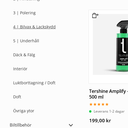
3 | Polering
4 | Bilvax & Lackskydd
5 | Underhåll
Däck & Fälg
Interiör
Luktborttagning / Doft
Tershine Amplify 
500 ml
Doft
Övriga ytor
Betygsatt
Leverans 1-2 dagar
5.00
av 5
199,00
kr
Biltillbehör
Expandera