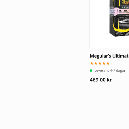
Meguiar’s Ultimat
Betygsatt
Leverans 4-7 dagar
5.00
av 5
469,00
kr