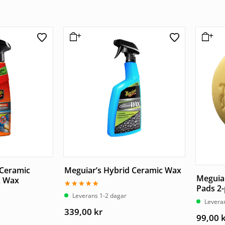
 Ceramic
Meguiar’s Hybrid Ceramic Wax
Meguiar
& Wax
Pads 2
Betygsatt
Leverans 1-2 dagar
5.00
Levera
av 5
339,00
kr
99,00