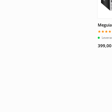
Meguiar
Betygsa
Levera
5.00
av 5
399,0