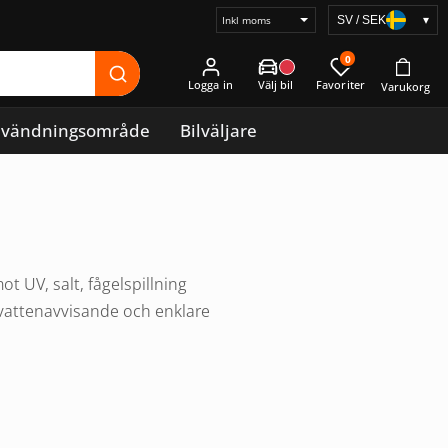
SV / SEK
▾
Välj
prisvisning
0
Logga in
vändningsområde
Bilväljare
t UV, salt, fågelspillning
 vattenavvisande och enklare