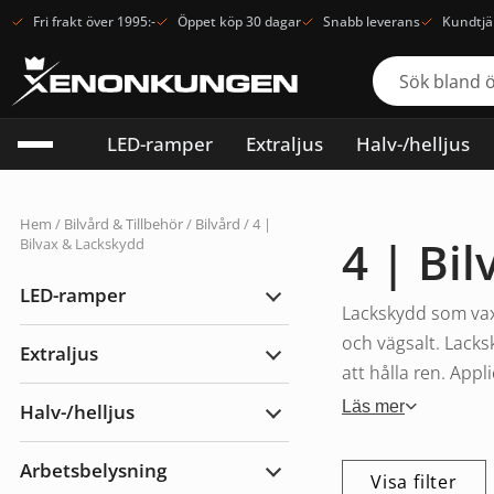
Fri frakt över 1995:-
Öppet köp 30 dagar
Snabb leverans
Kundtjä
LED-ramper
Extraljus
Halv-/helljus
Hem
/
Bilvård & Tillbehör
/
Bilvård
/ 4 |
4 | Bi
Bilvax & Lackskydd
LED-ramper
Expandera
Lackskydd som vax,
LED-
ramper
och vägsalt. Lacks
Extraljus
Expandera
att hålla ren. Appli
Extraljus
Läs mer
Halv-/helljus
Expandera
Halv-/helljus
Arbetsbelysning
Visa filter
Expandera