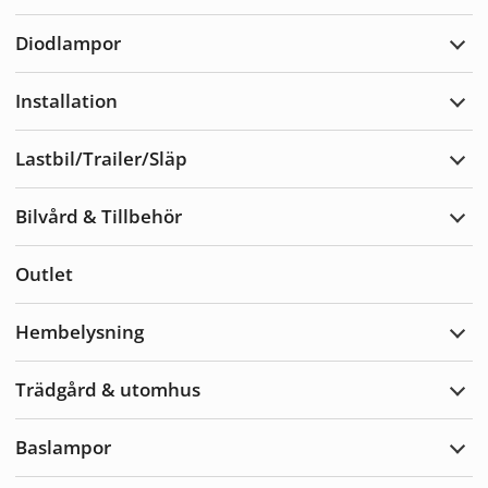
Varn
Diodlampor
Expa
Diod
Installation
Expa
Insta
Lastbil/Trailer/Släp
Expa
Lastb
Bilvård & Tillbehör
Expa
Bilvå
&
Outlet
Tillb
Hembelysning
Expa
Hemb
Trädgård & utomhus
Expa
Träd
&
Baslampor
utom
Expa
Basl