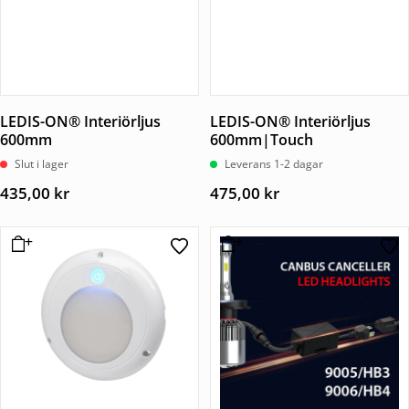
LEDIS-ON® Interiörljus
LEDIS-ON® Interiörljus
600mm
600mm|Touch
Slut i lager
Leverans 1-2 dagar
435,00
kr
475,00
kr