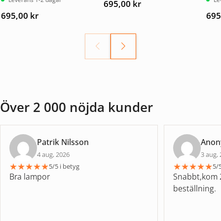
695,00
kr
4.67
av
5.00
5
695,00
kr
695
Över 2 000 nöjda kunder
Patrik Nilsson
Ano
4 aug, 2026
3 aug,
★
★
★
★
★
★
★
★
★
★
5/5 i betyg
5/5
Bra lampor
Snabbt,kom 2
beställning.