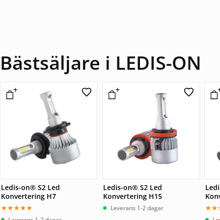
Bästsäljare i LEDIS-ON
Ledis-on® S2 Led
Ledis-on® S2 Led
Led
Konvertering H7
Konvertering H15
Konv
Leverans 1-2 dagar
Betygsatt
Bet
Leverans 1-2 dagar
Le