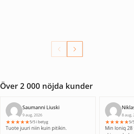
Över 2 000 nöjda kunder
Saumanni Liuski
Nikla
9 aug, 2026
8 aug,
★
★
★
★
★
★
★
★
★
★
5/5 i betyg
5/5
Tuote juuri niin kuin pitikin.
Min Ioniq 28 