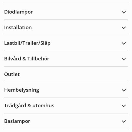
Varn
Diodlampor
Expa
Diod
Installation
Expa
Insta
Lastbil/Trailer/Släp
Expa
Lastb
Bilvård & Tillbehör
Expa
Bilvå
&
Outlet
Tillb
Hembelysning
Expa
Hemb
Trädgård & utomhus
Expa
Träd
&
Baslampor
utom
Expa
Basl