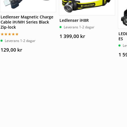
Ledlenser Magnetic Charge
Ledlenser iH8R
Cable iH/MH Series Black
Zip-lock
Leverans 1-2 dagar
LED
1 399,00
kr
ES
Betygsatt
Leverans 1-2 dagar
5.00
av 5
Le
129,00
kr
1 5