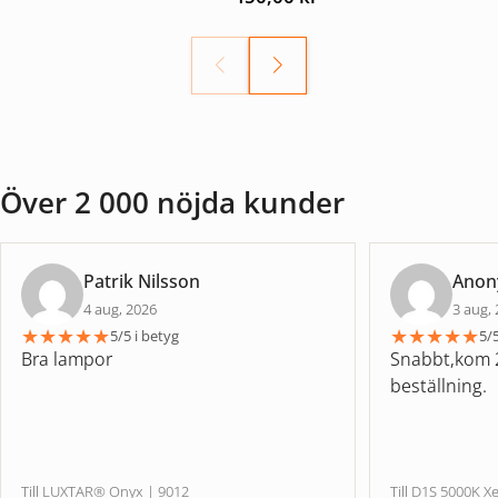
Över 2 000 nöjda kunder
Patrik Nilsson
Ano
4 aug, 2026
3 aug,
★
★
★
★
★
★
★
★
★
★
5/5 i betyg
5/5
Bra lampor
Snabbt,kom 2
beställning.
Till LUXTAR® Onyx | 9012
Till D1S 5000