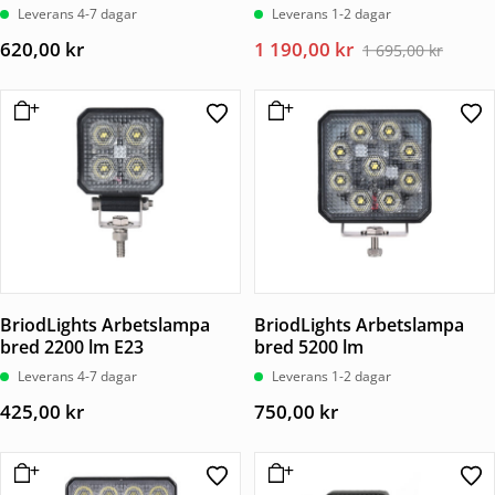
Leverans 4-7 dagar
Leverans 1-2 dagar
Det
Det
620,00
kr
1 190,00
kr
1 695,00
kr
ursprungliga
nuvarande
priset
priset
var:
är:
1
1
695,00 kr.
190,00 kr.
BriodLights Arbetslampa
BriodLights Arbetslampa
bred 2200 lm E23
bred 5200 lm
Leverans 4-7 dagar
Leverans 1-2 dagar
425,00
kr
750,00
kr