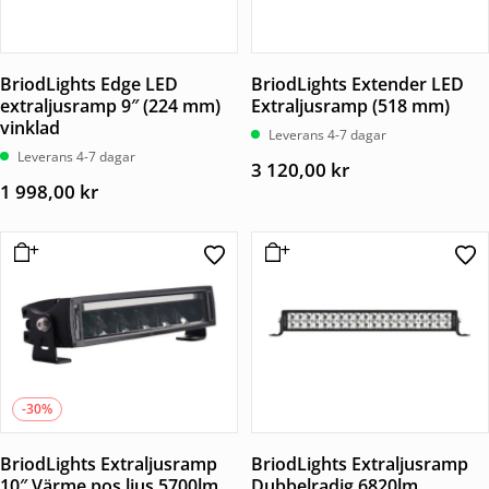
BriodLights Edge LED
BriodLights Extender LED
extraljusramp 9″ (224 mm)
Extraljusramp (518 mm)
vinklad
Leverans 4-7 dagar
Leverans 4-7 dagar
3 120,00
kr
1 998,00
kr
-30%
BriodLights Extraljusramp
BriodLights Extraljusramp
10″ Värme pos ljus 5700lm
Dubbelradig 6820lm