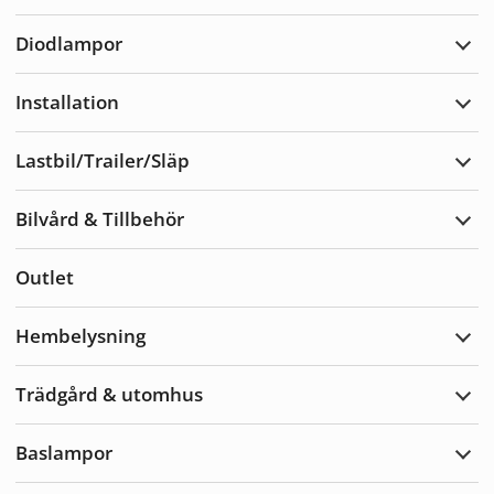
Varn
Diodlampor
Expa
Diod
Installation
Expa
Insta
Lastbil/Trailer/Släp
Expa
Lastb
Bilvård & Tillbehör
Expa
Bilvå
&
Outlet
Tillb
Hembelysning
Expa
Hemb
Trädgård & utomhus
Expa
Träd
&
Baslampor
utom
Expa
Basl