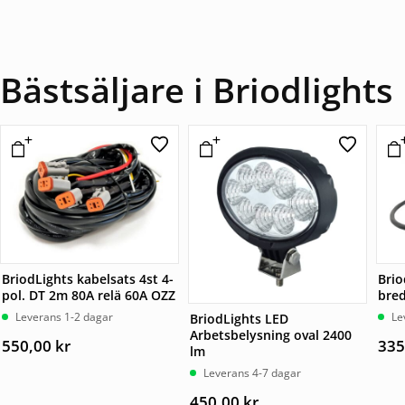
Bästsäljare i Briodlights
BriodLights kabelsats 4st 4-
Brio
pol. DT 2m 80A relä 60A OZZ
bre
Leverans 1-2 dagar
Le
BriodLights LED
Arbetsbelysning oval 2400
550,00
kr
335
lm
Leverans 4-7 dagar
450,00
kr