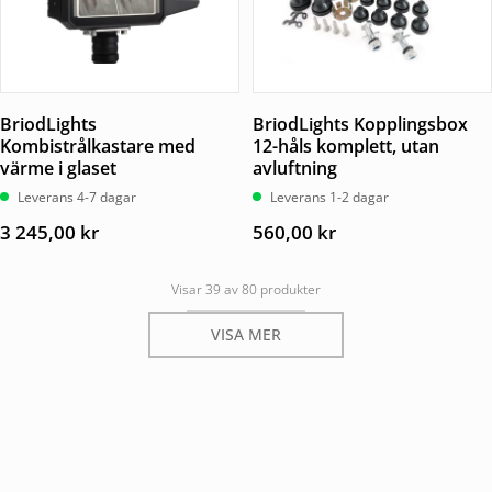
BriodLights
BriodLights Kopplingsbox
Kombistrålkastare med
12-håls komplett, utan
värme i glaset
avluftning
Leverans 4-7 dagar
Leverans 1-2 dagar
3 245,00
kr
560,00
kr
Visar 39 av 80 produkter
VISA MER