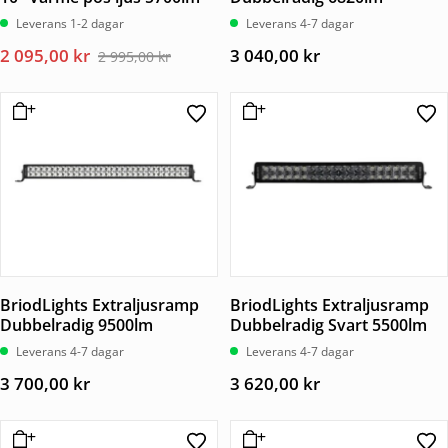
Leverans 1-2 dagar
Leverans 4-7 dagar
Det
Det
2 095,00
kr
3 040,00
kr
2 995,00
kr
ursprungliga
nuvarande
priset
priset
var:
är:
2
2
995,00 kr.
095,00 kr.
BriodLights Extraljusramp
BriodLights Extraljusramp
Dubbelradig 9500lm
Dubbelradig Svart 5500lm
Leverans 4-7 dagar
Leverans 4-7 dagar
3 700,00
kr
3 620,00
kr