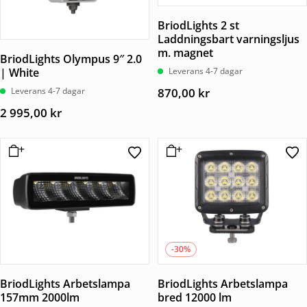
BriodLights 2 st
Laddningsbart varningsljus
m. magnet
BriodLights Olympus 9″ 2.0
| White
Leverans 4-7 dagar
Leverans 4-7 dagar
870,00
kr
2 995,00
kr
-30%
BriodLights Arbetslampa
BriodLights Arbetslampa
157mm 2000lm
bred 12000 lm