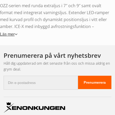
OZZ-serien med runda extraljus i 7″ och 9″ samt ovalt
format med integrerat varningsljus. Extender LED-ramper
med kurvad profil och dynamiskt positionsljus i vitt eller
amber. ICE-X med inbyggd avfrostningsfunktion –
marknadens första extraljus med uppvärmd lins. X-Flash
Läs mer
med boost-funktion, positionsljus och integrerat blixtljus.
Arbetsljus och backljus.
Prenumerera på vårt nyhetsbrev
Optik först
Håll dig uppdaterad om det senaste från oss och missa aldrig en
grym deal.
E-
Prenumerera
BriodLights utvecklar all optik med fokus på jämn ljusbild
postadress
utan strökljus. Radiostörningar – ett vanligt problem med
billigare LED-belysning – är eliminerade genom noggrann
EMC-konstruktion. Alla produkter uppfyller ECE-
godkännanden.