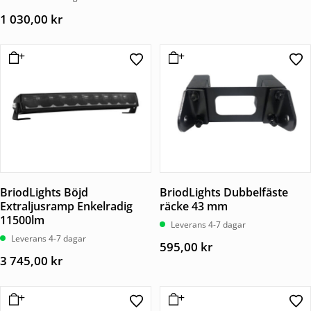
1 030,00
kr
BriodLights Böjd
BriodLights Dubbelfäste
Extraljusramp Enkelradig
räcke 43 mm
11500lm
Leverans 4-7 dagar
Leverans 4-7 dagar
595,00
kr
3 745,00
kr