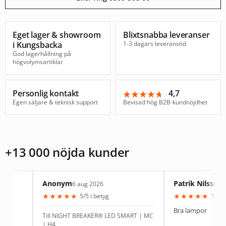
Eget lager & showroom
Blixtsnabba leveranser
i Kungsbacka
1-3 dagars leveranstid
God lagerhållning på
högvolymsartiklar
Personlig kontakt
4,7
★★★★★
★★★★★
Egen säljare & teknisk support
Bevisad hög B2B-kundnöjdhet
+13 000 nöjda kunder
Anonym
Patrik Nilsson
6 aug 2026
4 aug 2026
★
★
★
★
★
★
★
★
★
★
5/5 i betyg
5/5 i betyg
Bra lampor
Till NIGHT BREAKER® LED SMART | MC
| H4