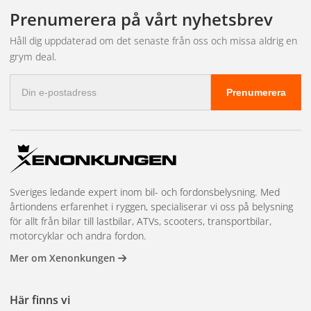
leveransen och bokar in tid hos närmaste partnerverkstad.
fakturabetalning, mängdrabatter, en dedikerad kundansvarig och
Prenumerera på vårt nyhetsbrev
prioriterad lagerreservation på högvolymsartiklar. Vi har även
showroom i Kungsbacka för demonstrationer och teknisk
Håll dig uppdaterad om det senaste från oss och missa aldrig en
rådgivning. Läs mer och kom igång på
återförsäljarsidan
.
grym deal.
E-
Prenumerera
postadress
Sveriges ledande expert inom bil- och fordonsbelysning. Med
årtiondens erfarenhet i ryggen, specialiserar vi oss på belysning
för allt från bilar till lastbilar, ATVs, scooters, transportbilar,
motorcyklar och andra fordon.
Mer om Xenonkungen
Här finns vi