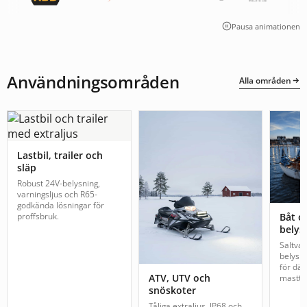
Pausa animationen
Användningsområden
Alla områden
Lastbil, trailer och
släp
Robust 24V-belysning,
varningsljus och R65-
godkända lösningar för
proffsbruk.
Båt o
belys
Saltva
belysn
för däc
ATV, UTV och
mastto
snöskoter
Tåliga extraljus, IP68 och