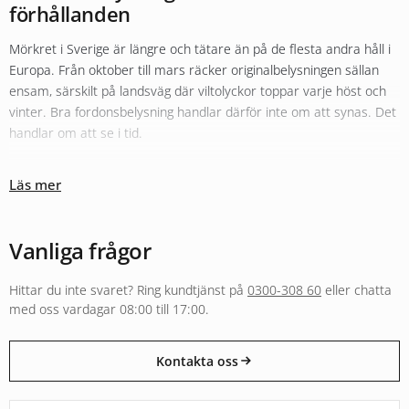
förhållanden
Mörkret i Sverige är längre och tätare än på de flesta andra håll i
Europa. Från oktober till mars räcker originalbelysningen sällan
ensam, särskilt på landsväg där viltolyckor toppar varje höst och
vinter. Bra fordonsbelysning handlar därför inte om att synas. Det
handlar om att se i tid.
Olika typer av belysning fyller olika roller
Läs mer
Sortimentet hos Xenonkungen är uppbyggt kring den tanken.
Originalbelysningen i halv- och helljus kompletteras ofta med
LED-
konvertering
för bättre färgtemperatur och räckvidd. För längre
Vanliga frågor
sträckor i mörker fyller
extraljus
och LED-ramper en helt annan
funktion än vad originalljuset klarar, både i räckvidd och i ljusbild.
Hittar du inte svaret? Ring kundtjänst på
0300-308 60
eller chatta
Arbetsbelysning och varningsljus följer separata regelverk och är
med oss vardagar 08:00 till 17:00.
byggda för andra användningar, från entreprenadmaskin i skogen
till varningsljus på utryckningsfordon.
Kontakta oss
E-godkänt för väg eller byggt för annan användning