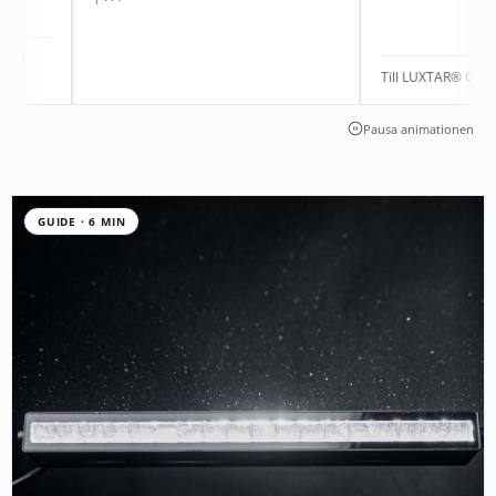
Till LUXTAR® Onyx | 9012
Pausa animationen
GUIDE · 6 MIN