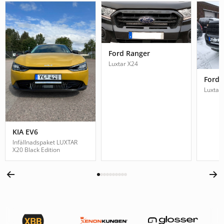
Ford Ranger
Luxtar X24
Ford 
Luxtar
KIA EV6
Infällnadspaket LUXTAR
X20 Black Edition