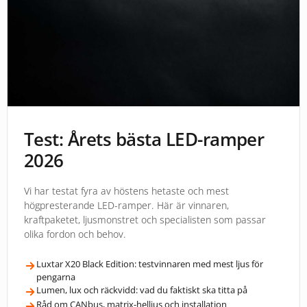
Test: Årets bästa LED-ramper
2026
Vi har testat fyra av höstens hetaste och mest
högpresterande LED-ramper. Här är vinnaren,
kraftpaketet, ljusmonstret och specialisten som passar
olika fordon och behov.
Luxtar X20 Black Edition: testvinnaren med mest ljus för
pengarna
Lumen, lux och räckvidd: vad du faktiskt ska titta på
Råd om CANbus, matrix-helljus och installation