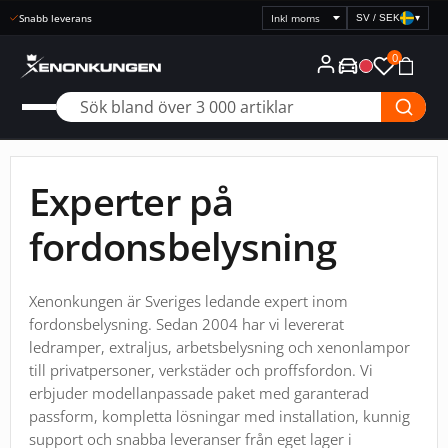
Snabb leverans
SV / SEK
▾
Välj
prisvisning
0
Experter på
fordonsbelysning
Xenonkungen är Sveriges ledande expert inom
fordonsbelysning. Sedan 2004 har vi levererat
ledramper, extraljus, arbetsbelysning och xenonlampor
till privatpersoner, verkstäder och proffsfordon. Vi
erbjuder modellanpassade paket med garanterad
passform, kompletta lösningar med installation, kunnig
support och snabba leveranser från eget lager i