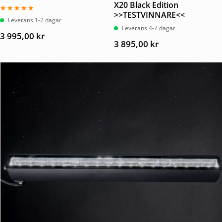
X20 Black Edition
>>TESTVINNARE<<
Betygsatt
Leverans 1-2 dagar
4.67
Leverans 4-7 dagar
av 5
3 995,00
kr
3 895,00
kr