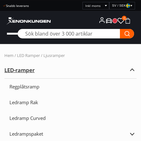
Snabb leverans
SV / SEK
▾
Välj
prisvisning
0
Hem
/ LED Ramper / Ljusramper
LED-ramper
Expa
LED-
ramp
Regplåtsramp
Ledramp Rak
Ledramp Curved
Ledrampspaket
Expa
Ledr