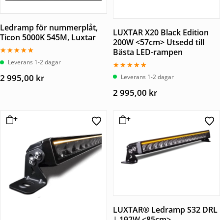
Ledramp för nummerplåt,
LUXTAR X20 Black Edition
Ticon 5000K 545M, Luxtar
200W <57cm> Utsedd till
Bästa LED-rampen
Betygsatt
Leverans 1-2 dagar
5.00
av 5
Betygsatt
2 995,00
kr
Leverans 1-2 dagar
4.50
av 5
2 995,00
kr
LUXTAR® Ledramp S32 DRL
| 192W <85cm>