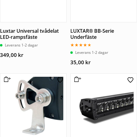
Luxtar Universal tvådelat
LUXTAR® BB-Serie
LED-rampsfäste
Underfäste
Leverans 1-2 dagar
Betygsatt
Leverans 1-2 dagar
349,00
kr
4.00
av 5
35,00
kr