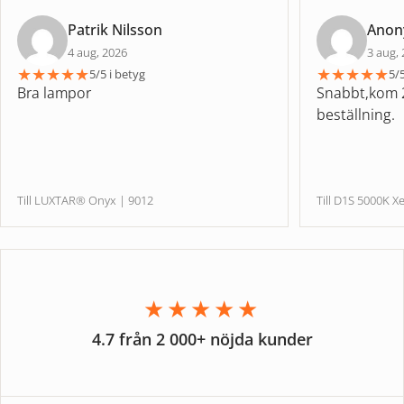
Patrik Nilsson
Ano
4 aug, 2026
3 aug,
★
★
★
★
★
★
★
★
★
★
5/5 i betyg
5/5
Bra lampor
Snabbt,kom 2
beställning.
Till LUXTAR® Onyx | 9012
Till D1S 5000
★★★★★
4.7 från 2 000+ nöjda kunder