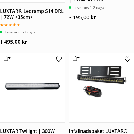
Leverans 1-2 dagar
LUXTAR® Ledramp S14 DRL
3 195,00
kr
| 72W <35cm>
Betygsatt
Leverans 1-2 dagar
4.00
av 5
1 495,00
kr
LUXTAR Twilight | 300W
Infällnadspaket LUXTAR®