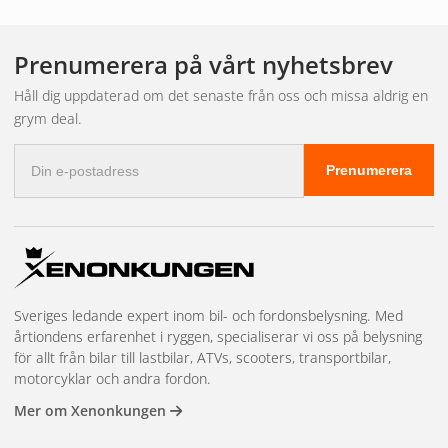
Så väljer du rätt LED-
Prenumerera på vårt nyhetsbrev
ramp för dina behov
Håll dig uppdaterad om det senaste från oss och missa aldrig en
grym deal.
E-
Att navigera i utbudet kan kännas svårt. Låt oss bryta ner
Prenumerera
postadress
de viktigaste faktorerna så att du kan göra ett informerat
val.
Välj rätt ljusbild (Beam Pattern)
Detta är avgörande för hur du kommer att uppleva ljuset.
Sveriges ledande expert inom bil- och fordonsbelysning. Med
årtiondens erfarenhet i ryggen, specialiserar vi oss på belysning
Combo Beam (Driving Beam): Den absolut vanligaste
för allt från bilar till lastbilar, ATVs, scooters, transportbilar,
och mest rekommenderade ljusbilden. Den
motorcyklar och andra fordon.
kombinerar dioder med både spot- (lång) och flood-
Mer om Xenonkungen
optik (bred) för att ge dig det bästa av två världar: en