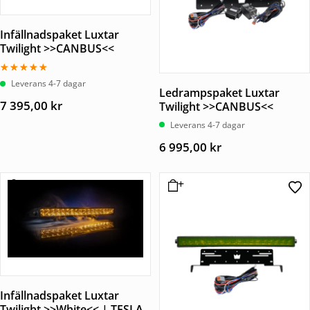
Infällnadspaket Luxtar
Twilight >>CANBUS<<
Betygsatt
Leverans 4-7 dagar
5.00
Ledrampspaket Luxtar
av 5
7 395,00
kr
Twilight >>CANBUS<<
Leverans 4-7 dagar
6 995,00
kr
Infällnadspaket Luxtar
Twilight >>White<< | TESLA