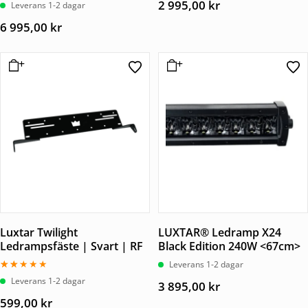
2 995,00
kr
Leverans 1-2 dagar
6 995,00
kr
Luxtar Twilight
LUXTAR® Ledramp X24
Ledrampsfäste | Svart | RF
Black Edition 240W <67cm>
Leverans 1-2 dagar
Betygsatt
Leverans 1-2 dagar
3 895,00
kr
2.00
av
599,00
kr
5