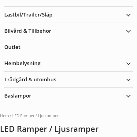
Expa
Insta
Lastbil/Trailer/Släp
Expa
Lastb
Bilvård & Tillbehör
Expa
Bilvå
&
Outlet
Tillb
Hembelysning
Expa
Hemb
Trädgård & utomhus
Expa
Träd
&
Baslampor
utom
Expa
Basl
Hem
/ LED Ramper / Ljusramper
LED Ramper / Ljusramper