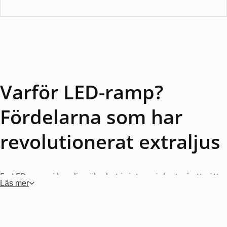
Varför LED-ramp?
Fördelarna som har
revolutionerat extraljus
En LED-ramp ökar din säkerhet i vintermörkret på ett sätt
Läs mer
som få andra uppgraderingar kan mäta sig med. Den
moderna tekniken har gjort ljusrampen till det populäraste
valet för de flesta bilister, och anledningarna är tydliga.