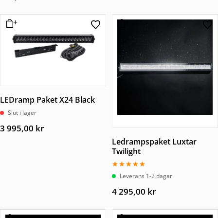
LEDramp Paket X24 Black
Slut i lager
3 995,00
kr
Ledrampspaket Luxtar
Twilight
Betygsatt
Leverans 1-2 dagar
5.00
av 5
4 295,00
kr