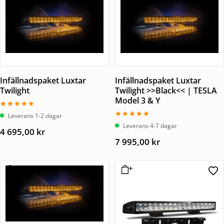
Infällnadspaket Luxtar
Infällnadspaket Luxtar
Twilight
Twilight >>Black<< | TESLA
Model 3 & Y
Betygsatt
Leverans 1-2 dagar
5.00
Betygsatt
Leverans 4-7 dagar
av 5
4 695,00
kr
5.00
av 5
7 995,00
kr