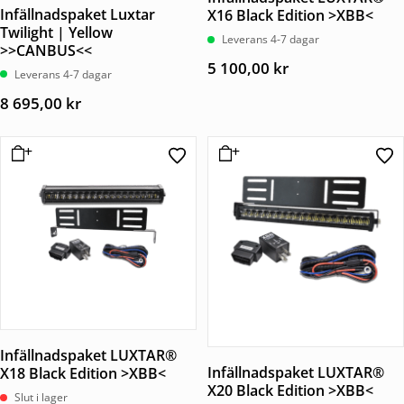
Infällnadspaket Luxtar
X16 Black Edition >XBB<
Twilight | Yellow
Leverans 4-7 dagar
>>CANBUS<<
5 100,00
kr
Leverans 4-7 dagar
8 695,00
kr
Infällnadspaket LUXTAR®
Infällnadspaket LUXTAR®
X18 Black Edition >XBB<
X20 Black Edition >XBB<
Slut i lager