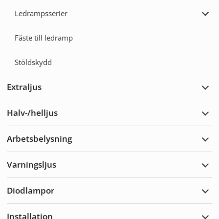
Ledrampsserier
Expa
Ledr
Fäste till ledramp
Stöldskydd
Extraljus
Expa
Extra
Halv-/helljus
Expa
Halv-
Arbetsbelysning
Expa
Arbe
Varningsljus
Expa
Varn
Diodlampor
Expa
Diod
Installation