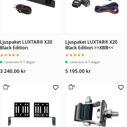
Ljuspaket LUXTAR® X20
Ljuspaket LUXTAR® X20
Black Edition
Black Edition >>XBB<<
Betygsatt
Betygsatt
Leverans 4-7 dagar
Leverans 4-7 dagar
5.00
5.00
av 5
av 5
3 240,00
kr
5 195,00
kr