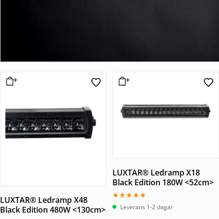
LUXTAR® Ledramp X18
Black Edition 180W <52cm>
LUXTAR® Ledramp X48
Betygsatt
Leverans 1-2 dagar
Black Edition 480W <130cm>
5.00
av 5