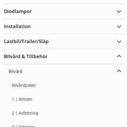
Varn
Diodlampor
Expa
Diod
Installation
Expa
Insta
Lastbil/Trailer/Släp
Expa
Lastb
Bilvård & Tillbehör
Expa
Bilvå
&
Bilvård
Tillb
Expa
Bilvå
Bilvårdpaket
1 | Biltvätt
2 | Avfettning
3 | Polering