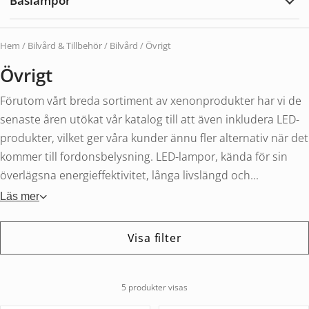
Baslampor
Expa
Basl
Hem
/
Bilvård & Tillbehör
/
Bilvård
/ Övrigt
Övrigt
Förutom vårt breda sortiment av xenonprodukter har vi de
senaste åren utökat vår katalog till att även inkludera LED-
produkter, vilket ger våra kunder ännu fler alternativ när det
kommer till fordonsbelysning. LED-lampor, kända för sin
överlägsna energieffektivitet, långa livslängd och...
Läs mer
Visa filter
5 produkter visas