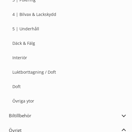
4 | Bilvax & Lackskydd
5 | Underhåll
Däck & Fälg
Interiör
Luktborttagning / Doft
Doft
Övriga ytor
Biltillbehör
Expa
Bilti
Övrigt