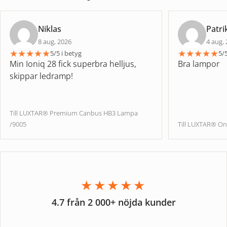
Niklas
Patri
8 aug, 2026
4 aug,
★
★
★
★
★
★
★
★
★
★
5/5 i betyg
5/5
Min Ioniq 28 fick superbra helljus,
Bra lampor
skippar ledramp!
Till LUXTAR® Premium Canbus HB3 Lampa
/9005
Till LUXTAR® On
★★★★★
4.7 från 2 000+ nöjda kunder