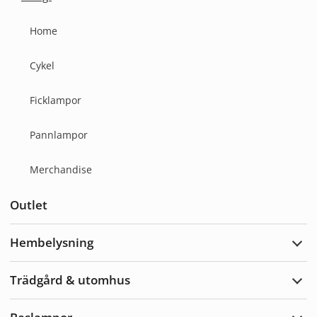
Expa
Övri
Home
Cykel
Ficklampor
Pannlampor
Merchandise
Outlet
Hembelysning
Expa
Hemb
Trädgård & utomhus
Expa
Träd
&
utom