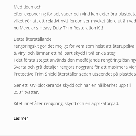
Med tiden och
efter exponering för sol, väder och vind kan exteriöra plastdetal
vilket gör att ett relativt nytt fordon ser mycket äldre ut än vad
nu Meguiar’s Heavy Duty Trim Restoration Kit!
Detta återställande
rengöringskit gör det möjligt för vem som helst att återuppliva 
& vinyl och lämnar ett hållbart skydd i två enkla steg.
I det första steget används den medföljande rengöringslösning
Svarta och grå detaljer rengörs noggrant för att maximera vid
Protective Trim Shield återställer sedan utseendet på plastdeta
Ger ett UV–blockerande skydd och har en hållbarhet upp till
250* tvättar.
Kitet innehåller rengöring, skydd och en applikatorpad.
Innehåll:
Läs mer
Cleaning Solution 4: 118 ml
Protective Trim Shield 2: 59 ml