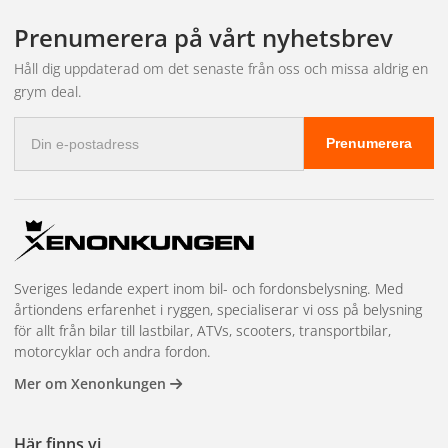
Trim Shield Applicator Pad
Prenumerera på vårt nyhetsbrev
Baserat på automatiserad labbtestning av bilvårdsprodukter
Håll dig uppdaterad om det senaste från oss och missa aldrig en
grym deal.
E-
Säkerhetsdatablad
Prenumerera
postadress
MeguiarsRG2501TrimKitSealantTC3RG250102_1.0_74905
(PDF)
Sveriges ledande expert inom bil- och fordonsbelysning. Med
årtiondens erfarenhet i ryggen, specialiserar vi oss på belysning
för allt från bilar till lastbilar, ATVs, scooters, transportbilar,
motorcyklar och andra fordon.
Mer om Xenonkungen
Här finns vi