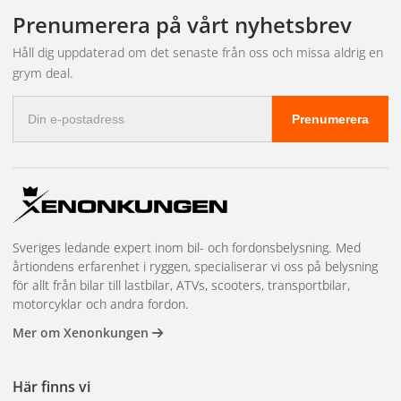
leveransen och bokar in tid hos närmaste partnerverkstad.
fakturabetalning, mängdrabatter, en dedikerad kundansvarig och
Prenumerera på vårt nyhetsbrev
prioriterad lagerreservation på högvolymsartiklar. Vi har även
showroom i Kungsbacka för demonstrationer och teknisk
Håll dig uppdaterad om det senaste från oss och missa aldrig en
rådgivning. Läs mer och kom igång på
återförsäljarsidan
.
grym deal.
E-
Prenumerera
postadress
Sveriges ledande expert inom bil- och fordonsbelysning. Med
årtiondens erfarenhet i ryggen, specialiserar vi oss på belysning
för allt från bilar till lastbilar, ATVs, scooters, transportbilar,
motorcyklar och andra fordon.
Mer om Xenonkungen
Här finns vi