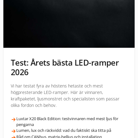
Test: Årets bästa LED-ramper
2026
Vi har testat fyra av höstens hetaste och mest
högpresterande LED-ramper. Här är vinnaren,
kraftpaketet, ljusmonstret och specialisten som passar
olika fordon och behov.
Luxtar X20 Black Edition: testvinnaren med mest ljus för
pengarna
Lumen, lux och räckvidd: vad du faktiskt ska titta på
Råd om CANbus, matrix-helljus och installation