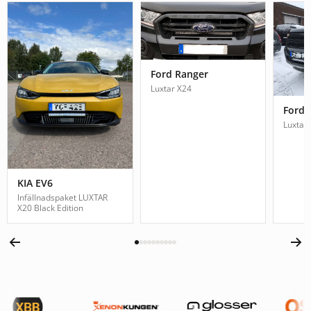
Ford Ranger
Luxtar X24
Ford 
Luxtar
KIA EV6
Infällnadspaket LUXTAR
X20 Black Edition