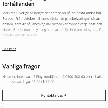
förhållanden
Mörkret i Sverige är längre och tätare än på de flesta andra håll i
Europa. Från oktober till mars räcker originalbelysningen sällan
ensam, särskilt på landsväg där viltolyckor toppar varje höst och
vinter. Bra fordonsbelysning handlar därför inte om att synas. Det
handlar om att se i tid.
Olika typer av belysning fyller olika roller
Läs mer
Sortimentet hos Xenonkungen är uppbyggt kring den tanken.
Originalbelysningen i halv- och helljus kompletteras ofta med
LED-
konvertering
för bättre färgtemperatur och räckvidd. För längre
Vanliga frågor
sträckor i mörker fyller
extraljus
och LED-ramper en helt annan
funktion än vad originalljuset klarar, både i räckvidd och i ljusbild.
Hittar du inte svaret? Ring kundtjänst på
0300-308 60
eller chatta
Arbetsbelysning och varningsljus följer separata regelverk och är
med oss vardagar 08:00 till 17:00.
byggda för andra användningar, från entreprenadmaskin i skogen
till varningsljus på utryckningsfordon.
Kontakta oss
E-godkänt för väg eller byggt för annan användning