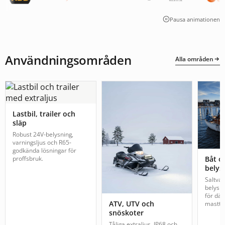
Pausa animationen
Användningsområden
Alla områden
Lastbil, trailer och
släp
Robust 24V-belysning,
varningsljus och R65-
godkända lösningar för
proffsbruk.
Båt o
belys
Saltva
belysn
för däc
ATV, UTV och
mastto
snöskoter
Tåliga extraljus, IP68 och