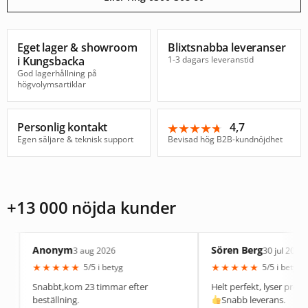
Eget lager & showroom
Blixtsnabba leveranser
i Kungsbacka
1-3 dagars leveranstid
God lagerhållning på
högvolymsartiklar
Personlig kontakt
4,7
★★★★★
★★★★★
Egen säljare & teknisk support
Bevisad hög B2B-kundnöjdhet
+13 000 nöjda kunder
nonym
Sören Berg
3 aug 2026
30 jul 2026
★
★
★
★
★
★
★
★
★
5/5 i betyg
5/5 i betyg
abbt,kom 23 timmar efter
Helt perfekt, lyser precis som den 
ställning.
Snabb leverans.