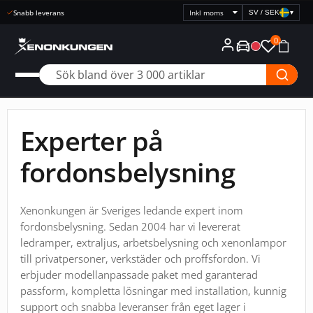
Snabb leverans
SV / SEK
▾
Välj
prisvisning
0
Experter på
fordonsbelysning
Xenonkungen är Sveriges ledande expert inom
fordonsbelysning. Sedan 2004 har vi levererat
ledramper, extraljus, arbetsbelysning och xenonlampor
till privatpersoner, verkstäder och proffsfordon. Vi
erbjuder modellanpassade paket med garanterad
passform, kompletta lösningar med installation, kunnig
support och snabba leveranser från eget lager i